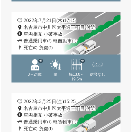
2022年7月21日(木)17:15
名古屋市中川区太平通三丁目 付近
車両相互 小破事故
普通乗用車
軽自動車
(2)
(1)
死亡
負傷
(0)
(2)
他
他
0～24歳
晴
幅13.0～
信号なし
19.5m
2022年3月25日(金)15:25
名古屋市中川区太平通三丁目 付近
車両相互 小破事故
普通乗用車
軽貨物車
(1)
(1)
死亡
負傷
(0)
(1)