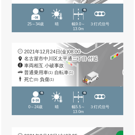
他
他
25～34歳
晴
幅9.0～
３灯式信号
13.0m
2021年12月24日(金)08:00
名古屋市中川区太平通三丁目 付近
車両相互 小破事故
普通乗用車
自転車
(1)
(1)
死亡
負傷
(0)
(1)
他
他
0～24歳
晴
幅5.5～
３灯式信号
13.0m