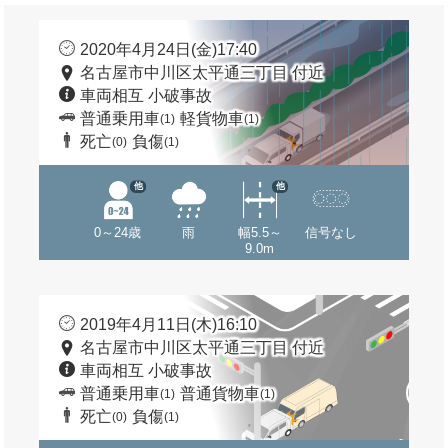
2020年4月24日(金)17:40
名古屋市中川区太平通三丁目 付近
車両相互 小破事故
普通乗用車
軽貨物車
(1)
(1)
死亡
負傷
(0)
(1)
他
他
0～24歳
雨
幅5.5～
信号なし
9.0m
2019年4月11日(木)16:10
名古屋市中川区太平通三丁目 付近
車両相互 小破事故
普通乗用車
普通貨物車
(1)
(1)
死亡
負傷
(0)
(1)