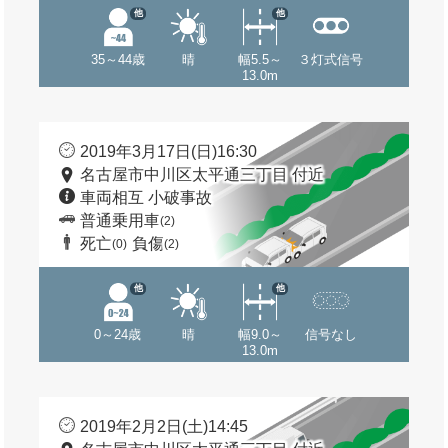
他
他
35～44歳
晴
幅5.5～
３灯式信号
13.0m
2019年3月17日(日)16:30
名古屋市中川区太平通三丁目 付近
車両相互 小破事故
普通乗用車
(2)
死亡
負傷
(0)
(2)
他
他
0～24歳
晴
幅9.0～
信号なし
13.0m
2019年2月2日(土)14:45