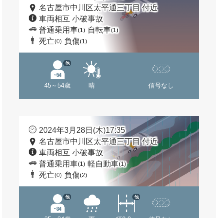
名古屋市中川区太平通三丁目 付近
車両相互 小破事故
普通乗用車
自転車
(1)
(1)
死亡
負傷
(0)
(1)
他
45～54歳
晴
信号なし
2024年3月28日(木)17:35
名古屋市中川区太平通三丁目 付近
車両相互 小破事故
普通乗用車
軽自動車
(1)
(1)
死亡
負傷
(0)
(2)
他
他