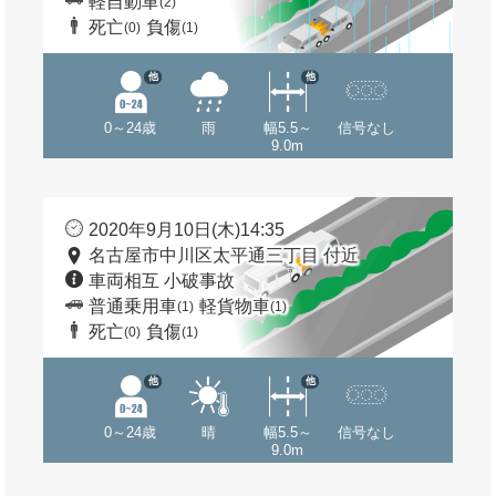
軽自動車
(2)
死亡
負傷
(0)
(1)
他
他
0～24歳
雨
幅5.5～
信号なし
9.0m
2020年9月10日(木)14:35
名古屋市中川区太平通三丁目 付近
車両相互 小破事故
普通乗用車
軽貨物車
(1)
(1)
死亡
負傷
(0)
(1)
他
他
0～24歳
晴
幅5.5～
信号なし
9.0m