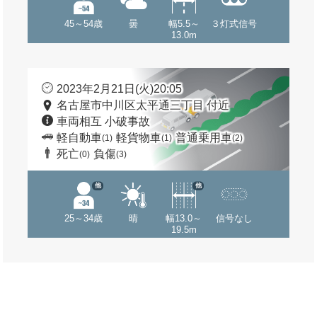
45～54歳
曇
幅5.5～
３灯式信号
13.0m
2023年2月21日(火)20:05
名古屋市中川区太平通三丁目 付近
車両相互 小破事故
軽自動車
軽貨物車
普通乗用車
(1)
(1)
(2)
死亡
負傷
(0)
(3)
他
他
25～34歳
晴
幅13.0～
信号なし
19.5m