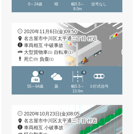
0～24歳
晴
幅5.5～
信号なし
9.0m
2020年11月6日(金)09:50
名古屋市中川区太平通三丁目 付近
車両相互 中破事故
大型貨物車
自転車
(1)
(1)
死亡
負傷
(0)
(1)
他
他
55～64歳
曇
幅5.5～
３灯式信号
13.0m
2020年10月23日(金)08:05
名古屋市中川区太平通三丁目 付近
車両相互 小破事故