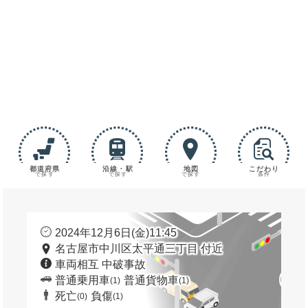
都道府県
沿線・駅
地図
こだわり
で探す
で探す
で探す
条件
2024年12月6日(金)11:45
名古屋市中川区太平通三丁目 付近
車両相互 中破事故
普通乗用車
普通貨物車
(1)
(1)
死亡
負傷
(0)
(1)