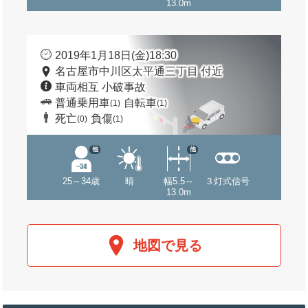
13.0m
2019年1月18日(金)18:30
名古屋市中川区太平通三丁目 付近
車両相互 小破事故
普通乗用車
自転車
(1)
(1)
死亡
負傷
(0)
(1)
他
他
25～34歳
晴
幅5.5～
３灯式信号
13.0m
地図で見る