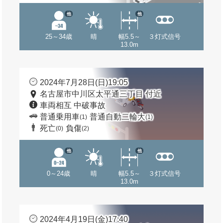
他
他
25～34歳
晴
幅5.5～
３灯式信号
13.0m
2024年7月28日(日)19:05
名古屋市中川区太平通三丁目 付近
車両相互 中破事故
普通乗用車
普通自動二輪大
(1)
(1)
死亡
負傷
(0)
(2)
他
他
0～24歳
晴
幅5.5～
３灯式信号
13.0m
2024年4月19日(金)17:40