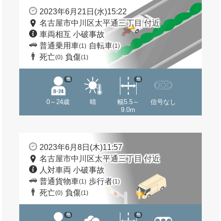
2023年6月21日(水)15:22
名古屋市中川区太平通三丁目 付近
車両相互 小破事故
普通乗用車
自転車
(1)
(1)
死亡
負傷
(0)
(1)
他
他
0～24歳
晴
幅5.5～
信号なし
9.0m
2023年6月8日(木)11:57
名古屋市中川区太平通三丁目 付近
人対車両 小破事故
普通貨物車
歩行者
(1)
(1)
死亡
負傷
(0)
(1)
他
他