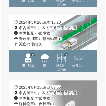
25～34歳
雨
幅9.0～
信号なし
13.0m
2024年3月28日(木)16:20
名古屋市中川区太平通三丁目 付近
車両相互 小破事故
普通乗用車
軽自動車
(1)
(1)
死亡
負傷
(0)
(1)
他
他
45～54歳
雨
幅9.0～
信号なし
13.0m
2023年8月13日(日)09:55
名古屋市中川区太平通三丁目 付近
車両相互 大破事故
軽貨物車
自転車
(1)
(1)