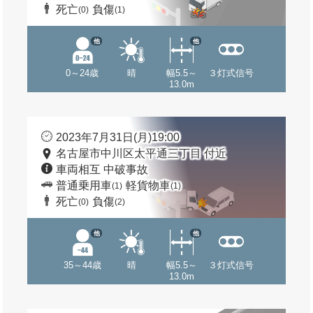
死亡
負傷
(0)
(1)
他
他
0～24歳
晴
幅5.5～
３灯式信号
13.0m
2023年7月31日(月)19:00
名古屋市中川区太平通三丁目 付近
車両相互 中破事故
普通乗用車
軽貨物車
(1)
(1)
死亡
負傷
(0)
(2)
他
他
35～44歳
晴
幅5.5～
３灯式信号
13.0m