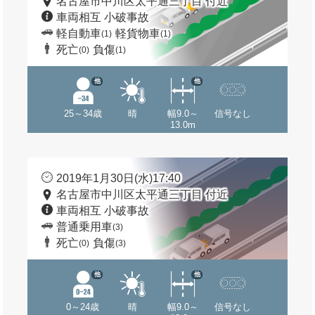
名古屋市中川区太平通三丁目 付近
車両相互 小破事故
軽自動車
軽貨物車
(1)
(1)
死亡
負傷
(0)
(1)
他
他
25～34歳
晴
幅9.0～
信号なし
13.0m
2019年1月30日(水)17:40
名古屋市中川区太平通三丁目 付近
車両相互 小破事故
普通乗用車
(3)
死亡
負傷
(0)
(3)
他
他
0～24歳
晴
幅9.0～
信号なし