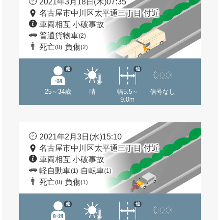
2021年3月18日(木)07:35
名古屋市中川区太平通三丁目 付近
車両相互 小破事故
普通貨物車
(2)
死亡
負傷
(0)
(2)
他
他
25～34歳
晴
幅5.5～
信号なし
9.0m
2021年2月3日(水)15:10
名古屋市中川区太平通三丁目 付近
車両相互 小破事故
軽自動車
自転車
(1)
(1)
死亡
負傷
(0)
(1)
他
他