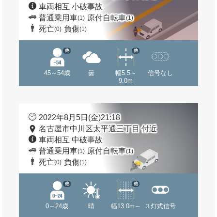
車両相互 小破事故
普通乗用車
原付自転車
(1)
(1)
死亡
負傷
(0)
(1)
他
他
45～54歳
曇
幅5.5～
信号なし
9.0m
2022年8月5日(金)21:18
名古屋市中川区太平通三丁目 付近
車両相互 中破事故
普通乗用車
原付自転車
(1)
(1)
死亡
負傷
(0)
(1)
他
他
0～24歳
晴
幅13.0m～
３灯式信号