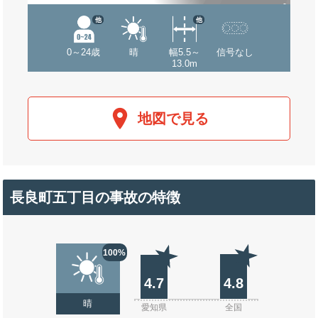
他
他
0～24歳
晴
幅5.5～
信号なし
13.0m
地図で見る
長良町五丁目の事故の特徴
100%
4.7
4.8
晴
愛知県
全国