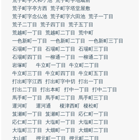
荒子町字大和ケ池
荒子町字地蔵前
荒子町字亭方西
荒子町字塔堂屋敷
荒子町字念仏池
荒子町字六田池
荒子一丁目
荒子二丁目
荒子四丁目
荒子五丁目
荒越町一丁目
荒越町二丁目
荒中町
一色新町一丁目
一色新町二丁目
一色新町三丁目
石場町一丁目
石場町二丁目
石場町三丁目
石場町四丁目
一柳通一丁目
一柳通二丁目
岩塚町
牛立町一丁目
牛立町二丁目
牛立町三丁目
牛立町四丁目
牛立町五丁目
打出町字江西
打出町字中切
打出一丁目
打出二丁目
打出本町
打中一丁目
打中二丁目
馬手町一丁目
馬手町二丁目
馬手町三丁目
運河町
運河通
榎津西町
榎松町
笈瀬町一丁目
笈瀬町二丁目
応仁町一丁目
応仁町二丁目
大塩町一丁目
大塩町二丁目
大塩町三丁目
大畑町一丁目
大畑町二丁目
大山町
押元町一丁目
押元町二丁目