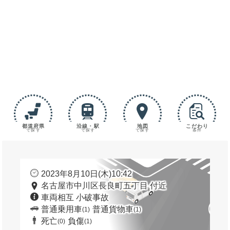
都道府県
沿線・駅
地図
こだわり
で探す
で探す
で探す
条件
2023年8月10日(木)10:42
名古屋市中川区長良町五丁目 付近
車両相互 小破事故
普通乗用車
普通貨物車
(1)
(1)
死亡
負傷
(0)
(1)