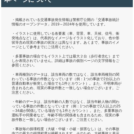
・掲載されている交通事故発生情報は警察庁公開の「交通事故統計
情報のオープンデータ」2019～2024年を使用しています。
・イラストに使用している各要素（車、背景、車、天候、信号、衝
突地点など）は、代表的なイメージをイラスト化しており、色や形
状等含め現実の事故の状況とは異なります。あくまで、事故のイメ
ージとして参考までにご活用ください。
・多重事故の場合でもイラスト上では最大２台（歩行者含む）まで
しか表現されていません。詳細は事故の個別ページの文字情報をご
参照ください。
・車両種別のデータは、該当車両の数ではなく、該当車両種別の関
わっている事故の件数となっています（例：1つの事故で2台以上の
普通自動車が衝突した場合でも1件とカウント）。また、不明車両が
含まれるため、現実の事故件数と一致しない場合がございます。ご
注意ください。
・年齢のデータは、該当年齢の人数ではなく、該当年齢人物の関わ
っている事故の件数となっています（例：1つの事故で2人以上の25
～34歳が関係している場合でも1件とカウント）。また、多重事故の
運転手や同乗者など、年齢不明の関係者も含まれるため、現実の事
故件数と一致しない場合がございます。ご注意ください。
・事故毎の損壊程度（大破・中破・小破・損害なし）は、その事故
内での最大の損壊程度が掲載されます。そのため、大破事故と表示