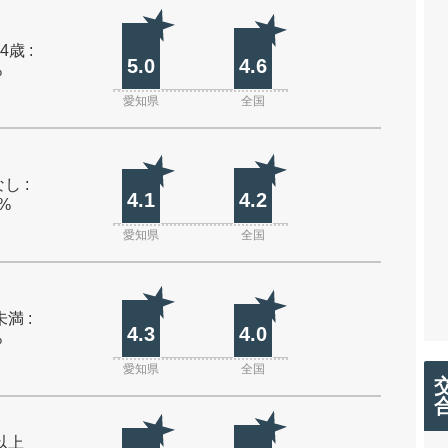
4歳 :
5.0
4.6
%
愛知県
全国
し :
4.1
4.2
0%
愛知県
全国
未満 :
4.3
4.0
%
愛知県
全国
m以上