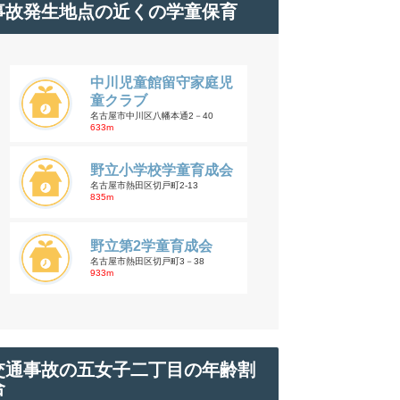
事故発生地点の近くの学童保育
中川児童館留守家庭児
童クラブ
名古屋市中川区八幡本通2－40
633m
野立小学校学童育成会
名古屋市熱田区切戸町2-13
835m
野立第2学童育成会
名古屋市熱田区切戸町3－38
933m
交通事故の五女子二丁目の年齢割
合