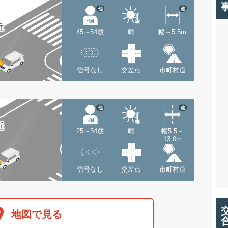
他
他
近
45～54歳
晴
幅～5.5m
信号なし
交差点
市町村道
他
他
近
25～34歳
晴
幅5.5～
13.0m
信号なし
交差点
市町村道
地図で見る