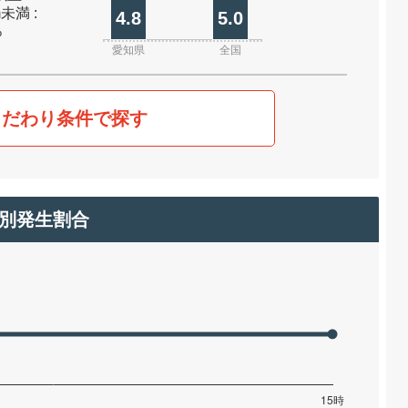
m未満 :
4.8
5.0
%
愛知県
全国
こだわり条件で探す
別発生割合