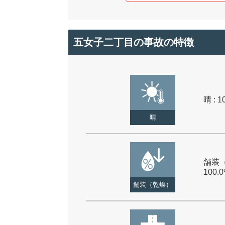
五女子二丁目の事故の特徴
晴 : 1
晴
舗装（
100.
舗装（乾燥）