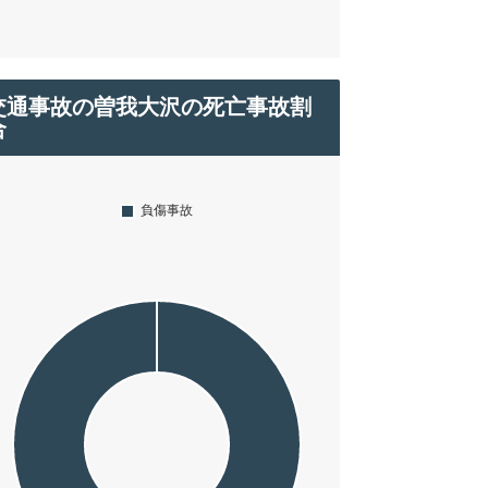
交通事故の曽我大沢の死亡事故割
合