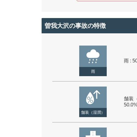
曽我大沢の事故の特徴
雨 : 5
雨
舗装（
50.0
舗装（湿潤）