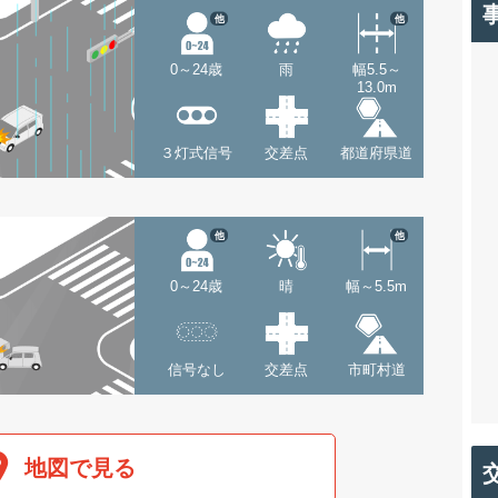
他
他
0～24歳
雨
幅5.5～
13.0m
３灯式信号
交差点
都道府県道
他
他
0～24歳
晴
幅～5.5m
信号なし
交差点
市町村道
地図で見る