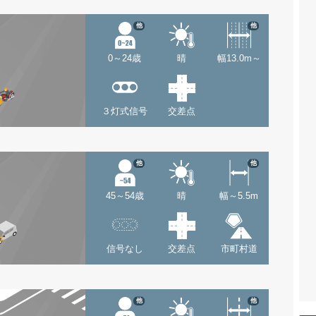
他
他
0～24歳
晴
幅13.0m～
３灯式信号
交差点
他
他
45～54歳
晴
幅～5.5m
信号なし
交差点
市町村道
他
他