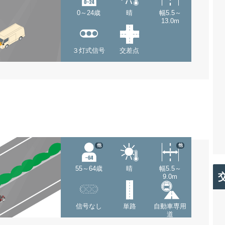
0～24歳
晴
幅5.5～
13.0m
３灯式信号
交差点
他
他
55～64歳
晴
幅5.5～
9.0m
信号なし
単路
自動車専用
道