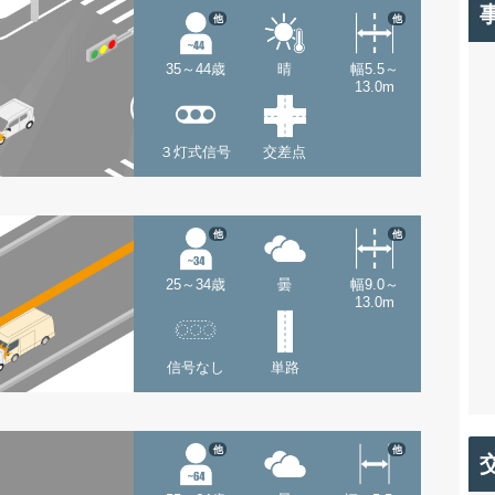
他
他
35～44歳
晴
幅5.5～
13.0m
３灯式信号
交差点
他
他
25～34歳
曇
幅9.0～
13.0m
信号なし
単路
他
他