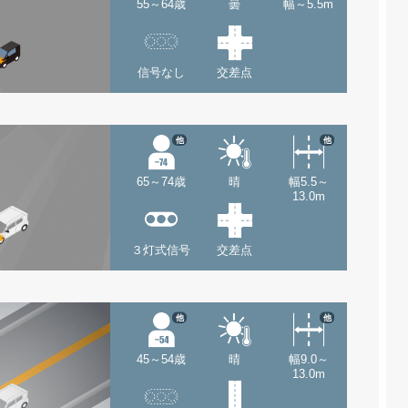
55～64歳
曇
幅～5.5m
信号なし
交差点
他
他
65～74歳
晴
幅5.5～
13.0m
３灯式信号
交差点
他
他
45～54歳
晴
幅9.0～
13.0m