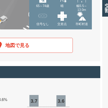
65～74歳
晴
幅5.5～
13.0m
信号なし
交差点
市町村道
地図で見る
8.6%
3.7
3.6