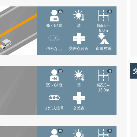
他
他
45～54歳
晴
幅5.5～
9.0m
信号なし
交差点付近
市町村道
他
他
55～64歳
晴
幅5.5～
13.0m
３灯式信号
交差点
他
他