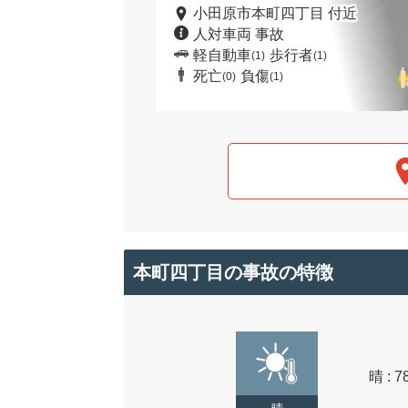
小田原市本町四丁目 付近
人対車両 事故
軽自動車
歩行者
(1)
(1)
死亡
負傷
(0)
(1)
本町四丁目の事故の特徴
晴 : 7