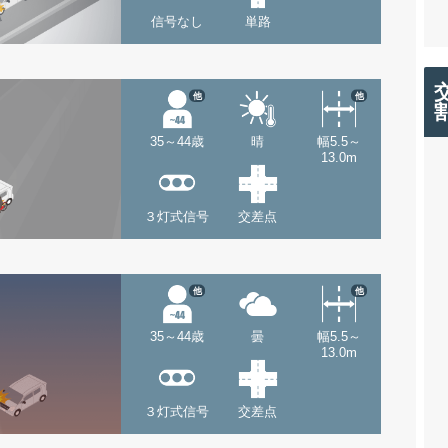
信号なし
単路
他
他
35～44歳
晴
幅5.5～
13.0m
３灯式信号
交差点
他
他
35～44歳
曇
幅5.5～
13.0m
３灯式信号
交差点