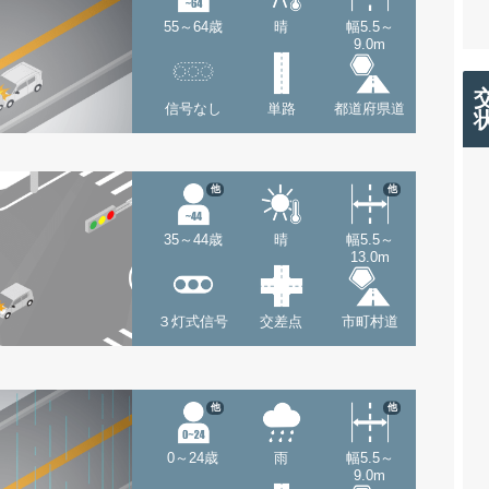
55～64歳
晴
幅5.5～
9.0m
信号なし
単路
都道府県道
他
他
35～44歳
晴
幅5.5～
13.0m
３灯式信号
交差点
市町村道
他
他
0～24歳
雨
幅5.5～
9.0m