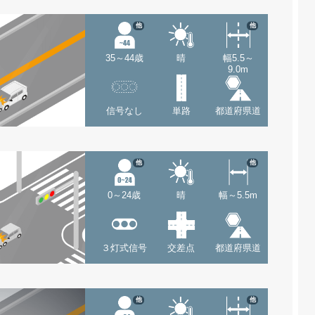
他
他
35～44歳
晴
幅5.5～
9.0m
信号なし
単路
都道府県道
他
他
0～24歳
晴
幅～5.5m
３灯式信号
交差点
都道府県道
他
他