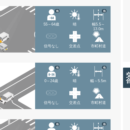
他
他
55～64歳
晴
幅5.5～
13.0m
信号なし
交差点
市町村道
他
他
0～24歳
晴
幅～5.5m
信号なし
交差点
市町村道
他
他