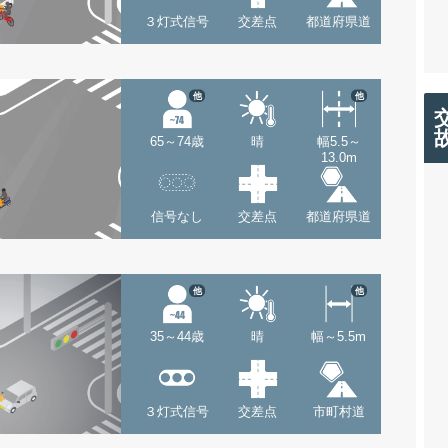
３灯式信号
交差点
都道府県道
他
他
65～74歳
晴
幅5.5～
13.0m
信号なし
交差点
都道府県道
他
他
35～44歳
晴
幅～5.5m
３灯式信号
交差点
市町村道