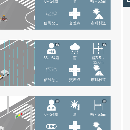
0～24歳
晴
幅～5.5m
信号なし
交差点
市町村道
他
他
55～64歳
雨
幅5.5～
13.0m
信号なし
交差点
市町村道
他
他
0～24歳
晴
幅～5.5m