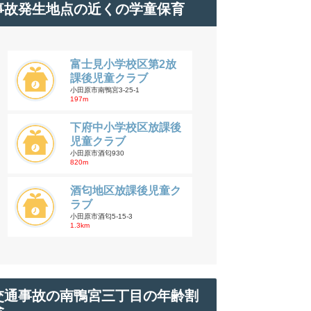
事故発生地点の近くの学童保育
富士見小学校区第2放
課後児童クラブ
小田原市南鴨宮3-25-1
197m
下府中小学校区放課後
児童クラブ
小田原市酒匂930
820m
酒匂地区放課後児童ク
ラブ
小田原市酒匂5-15-3
1.3km
交通事故の南鴨宮三丁目の年齢割
合