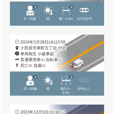
他
他
0～24歳
晴
幅～5.5m
３灯式信号
2024年2月28日(水)13:58
小田原市東町五丁目 付近
車両相互 小破事故
普通乗用車
自転車
(1)
(1)
死亡
負傷
(0)
(1)
他
他
35～44歳
晴
幅5.5～
信号なし
9.0m
2023年12月5日(火)16:12