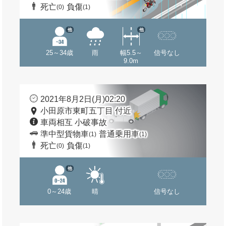
死亡
負傷
(0)
(1)
他
他
25～34歳
雨
幅5.5～
信号なし
9.0m
2021年8月2日(月)02:20
小田原市東町五丁目 付近
車両相互 小破事故
準中型貨物車
普通乗用車
(1)
(1)
死亡
負傷
(0)
(1)
他
0～24歳
晴
信号なし