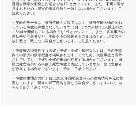
普通自動車が衝突した場合でも1件とカウント）。また、不明車両が
含まれるため、現実の事故件数と一致しない場合がございます。ご
注意ください。
・年齢のデータは、該当年齢の人数ではなく、該当年齢人物の関わ
っている事故の件数となっています（例：1つの事故で2人以上の25
～34歳が関係している場合でも1件とカウント）。また、多重事故の
運転手や同乗者など、年齢不明の関係者も含まれるため、現実の事
故件数と一致しない場合がございます。ご注意ください。
・事故毎の損壊程度（大破・中破・小破・損害なし）は、その事故
内での最大の損壊程度が掲載されます。そのため、大破事故と表示
されていても、中破や小破の車両が存在する場合がございます。同
様に死亡者のいる事故は死亡事故と表記していますが、他に負傷者
が存在する場合がございます。予めご了承ください。
・事故発生地点の町丁目は2020年国勢調査時点の住所情報を元に推
定しています。現在の町丁目名と異なる場合がございますので、あ
らかじめご了承ください。