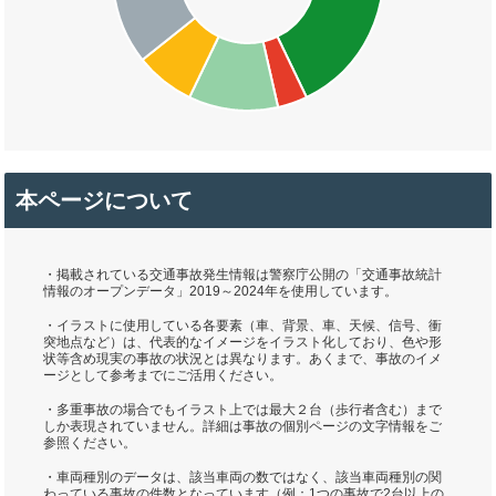
本ページについて
・掲載されている交通事故発生情報は警察庁公開の「交通事故統計
情報のオープンデータ」2019～2024年を使用しています。
・イラストに使用している各要素（車、背景、車、天候、信号、衝
突地点など）は、代表的なイメージをイラスト化しており、色や形
状等含め現実の事故の状況とは異なります。あくまで、事故のイメ
ージとして参考までにご活用ください。
・多重事故の場合でもイラスト上では最大２台（歩行者含む）まで
しか表現されていません。詳細は事故の個別ページの文字情報をご
参照ください。
・車両種別のデータは、該当車両の数ではなく、該当車両種別の関
わっている事故の件数となっています（例：1つの事故で2台以上の