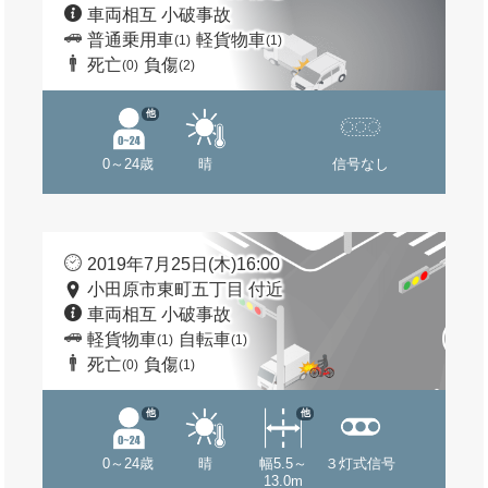
車両相互 小破事故
普通乗用車
軽貨物車
(1)
(1)
死亡
負傷
(0)
(2)
他
0～24歳
晴
信号なし
2019年7月25日(木)16:00
小田原市東町五丁目 付近
車両相互 小破事故
軽貨物車
自転車
(1)
(1)
死亡
負傷
(0)
(1)
他
他
0～24歳
晴
幅5.5～
３灯式信号
13.0m