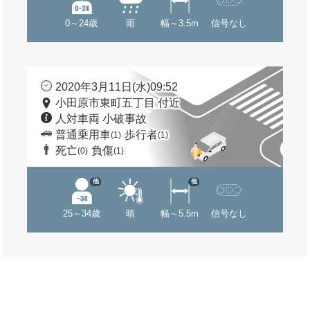
0～24歳
雨
幅～3.5m
信号なし
2020年3月11日(水)09:52
小田原市東町五丁目 付近
人対車両 小破事故
普通乗用車
歩行者
(1)
(1)
死亡
負傷
(0)
(1)
他
他
25～34歳
晴
幅～5.5m
信号なし