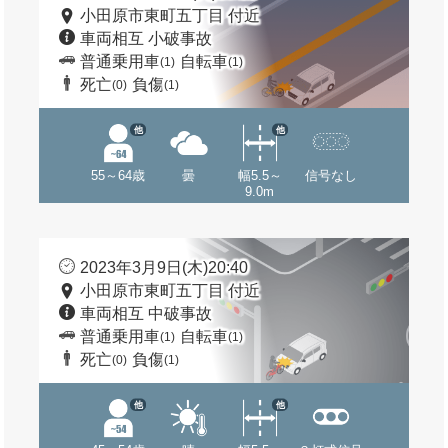
小田原市東町五丁目 付近
車両相互 小破事故
普通乗用車
自転車
(1)
(1)
死亡
負傷
(0)
(1)
他
他
55～64歳
曇
幅5.5～
信号なし
9.0m
2023年3月9日(木)20:40
小田原市東町五丁目 付近
車両相互 中破事故
普通乗用車
自転車
(1)
(1)
死亡
負傷
(0)
(1)
他
他