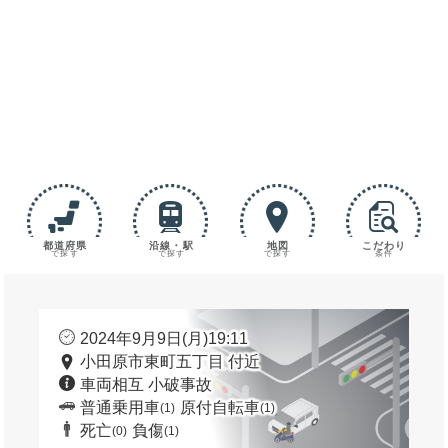
都道府県
沿線・駅
地図
こだわり
で探す
で探す
で探す
条件
2024年9月9日(月)19:11
小田原市東町五丁目 付近
車両相互 小破事故
普通乗用車
原付自転車
(1)
(1)
死亡
負傷
(0)
(1)