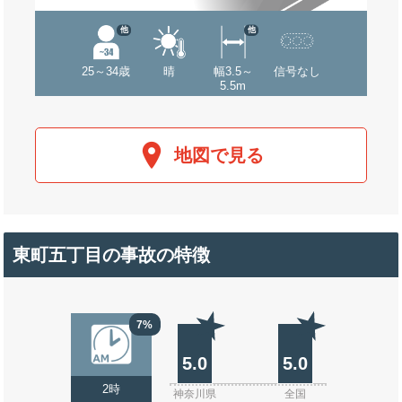
他
他
25～34歳
晴
幅3.5～
信号なし
5.5m
地図で見る
東町五丁目の事故の特徴
7%
5.0
5.0
2時
神奈川県
全国