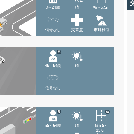
0～24歳
晴
幅～5.5m
信号なし
交差点
市町村道
他
45～54歳
晴
信号なし
他
他
55～64歳
晴
幅5.5～
13.0m