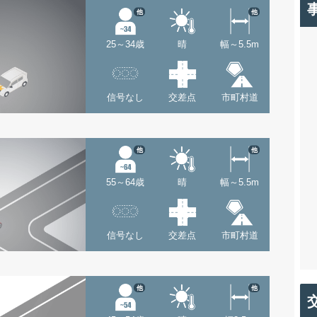
他
他
25～34歳
晴
幅～5.5m
信号なし
交差点
市町村道
他
他
55～64歳
晴
幅～5.5m
信号なし
交差点
市町村道
他
他