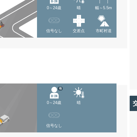
0～24歳
晴
幅～5.5m
信号なし
交差点
市町村道
他
0～24歳
晴
信号なし