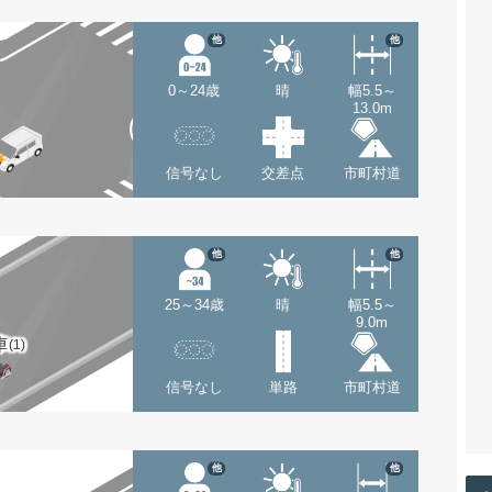
他
他
0～24歳
晴
幅5.5～
13.0m
信号なし
交差点
市町村道
他
他
25～34歳
晴
幅5.5～
9.0m
車
(1)
信号なし
単路
市町村道
他
他