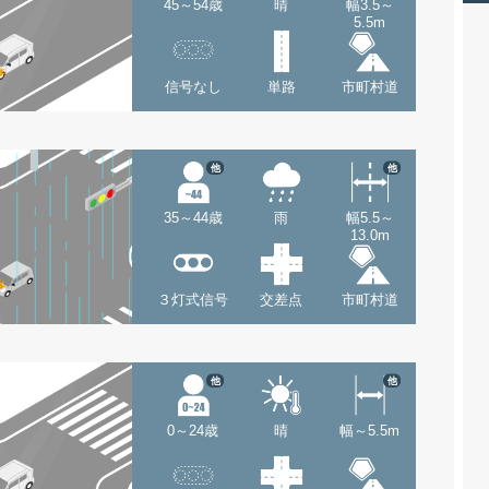
45～54歳
晴
幅3.5～
5.5m
信号なし
単路
市町村道
他
他
35～44歳
雨
幅5.5～
13.0m
３灯式信号
交差点
市町村道
他
他
0～24歳
晴
幅～5.5m