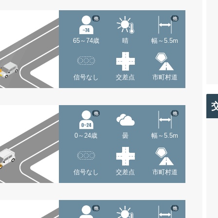
他
他
65～74歳
晴
幅～5.5m
信号なし
交差点
市町村道
他
他
0～24歳
曇
幅～5.5m
信号なし
交差点
市町村道
他
他