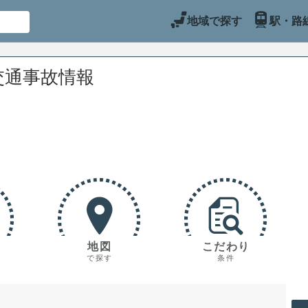
地域で探す
駅・路
交通事故情報
地図
こだわり
で探す
条件