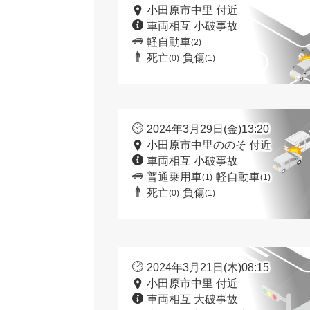
小田原市中里 付近
車両相互 小破事故
軽自動車
(2)
死亡
負傷
(0)
(1)
2024年3月29日(金)13:20
小田原市中里ののそ 付近
車両相互 小破事故
普通乗用車
軽自動車
(1)
(1)
死亡
負傷
(0)
(1)
2024年3月21日(木)08:15
小田原市中里 付近
車両相互 大破事故