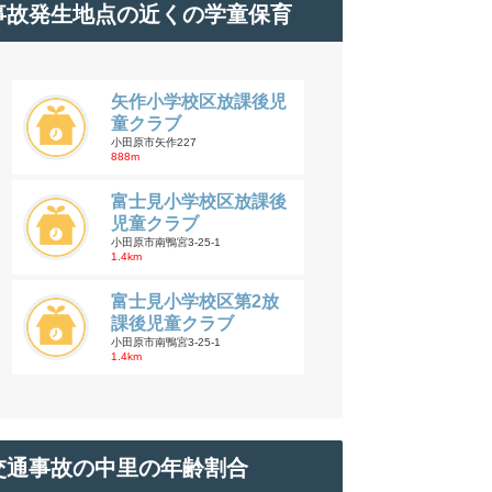
事故発生地点の近くの学童保育
矢作小学校区放課後児
童クラブ
小田原市矢作227
888m
富士見小学校区放課後
児童クラブ
小田原市南鴨宮3-25-1
1.4km
富士見小学校区第2放
課後児童クラブ
小田原市南鴨宮3-25-1
1.4km
交通事故の中里の年齢割合