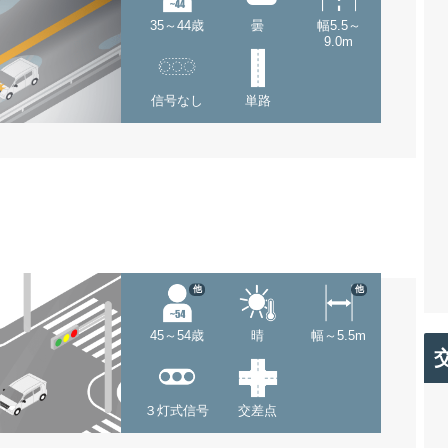
35～44歳
曇
幅5.5～
9.0m
信号なし
単路
他
他
45～54歳
晴
幅～5.5m
３灯式信号
交差点