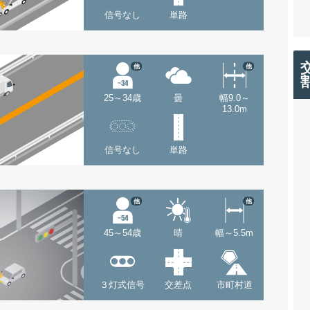
信号なし
単路
他
他
25～34歳
曇
幅9.0～
13.0m
信号なし
単路
他
他
45～54歳
晴
幅～5.5m
３灯式信号
交差点
市町村道