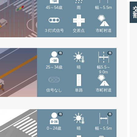
45～54歳
雨
幅～5.5m
３灯式信号
交差点
市町村道
他
他
25～34歳
晴
幅5.5～
9.0m
信号なし
単路
市町村道
他
他
0～24歳
晴
幅～5.5m