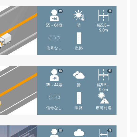
他
他
55～64歳
晴
幅5.5～
9.0m
信号なし
単路
他
他
35～44歳
曇
幅5.5～
9.0m
信号なし
単路
市町村道
他
他