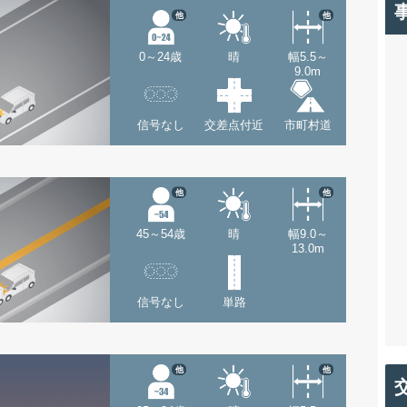
他
他
0～24歳
晴
幅5.5～
9.0m
信号なし
交差点付近
市町村道
他
他
45～54歳
晴
幅9.0～
13.0m
信号なし
単路
他
他