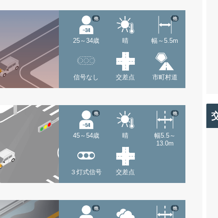
他
他
25～34歳
晴
幅～5.5m
信号なし
交差点
市町村道
他
他
45～54歳
晴
幅5.5～
13.0m
３灯式信号
交差点
他
他