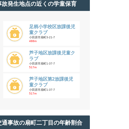
事故発生地点の近くの学童保育
足柄小学校区放課後児
童クラブ
小田原市扇町3-21-7
488m
芦子地区放課後児童ク
ラブ
小田原市扇町1-37-7
517m
芦子地区第2放課後児
童クラブ
小田原市扇町1-37-7
517m
交通事故の扇町二丁目の年齢割合