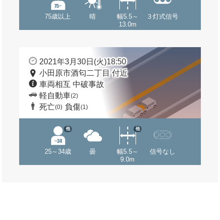
75歳以上
晴
幅5.5～
３灯式信号
13.0m
2021年3月30日(火)18:50
小田原市酒匂二丁目 付近
車両相互 中破事故
軽自動車
(2)
死亡
負傷
(0)
(1)
他
他
25～34歳
曇
幅5.5～
信号なし
9.0m