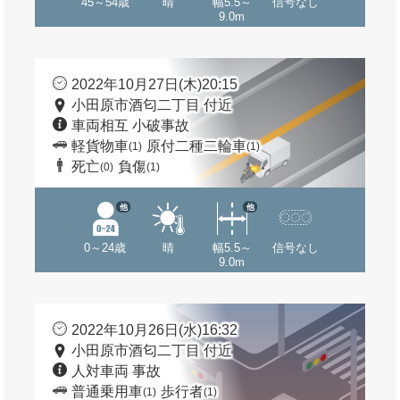
45～54歳
晴
幅5.5～
信号なし
9.0m
2022年10月27日(木)20:15
小田原市酒匂二丁目 付近
車両相互 小破事故
軽貨物車
原付二種二輪車
(1)
(1)
死亡
負傷
(0)
(1)
他
他
0～24歳
晴
幅5.5～
信号なし
9.0m
2022年10月26日(水)16:32
小田原市酒匂二丁目 付近
人対車両 事故
普通乗用車
歩行者
(1)
(1)