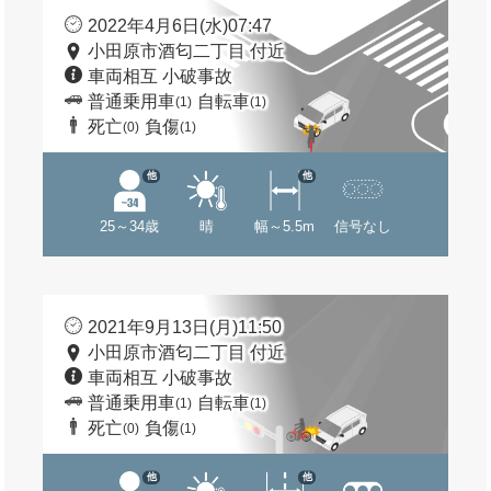
2022年4月6日(水)07:47
小田原市酒匂二丁目 付近
車両相互 小破事故
普通乗用車
自転車
(1)
(1)
死亡
負傷
(0)
(1)
他
他
25～34歳
晴
幅～5.5m
信号なし
2021年9月13日(月)11:50
小田原市酒匂二丁目 付近
車両相互 小破事故
普通乗用車
自転車
(1)
(1)
死亡
負傷
(0)
(1)
他
他