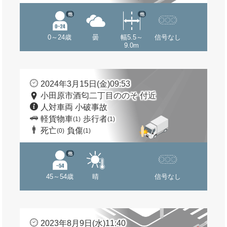
他
他
0～24歳
曇
幅5.5～
信号なし
9.0m
2024年3月15日(金)09:53
小田原市酒匂二丁目ののそ 付近
人対車両 小破事故
軽貨物車
歩行者
(1)
(1)
死亡
負傷
(0)
(1)
他
45～54歳
晴
信号なし
2023年8月9日(水)11:40