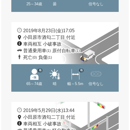
25～34歳
曇
信号なし
2019年8月23日(金)17:05
小田原市酒匂二丁目 付近
車両相互 小破事故
普通乗用車
原付自転車
(1)
(1)
死亡
負傷
(0)
(1)
他
他
65～74歳
晴
幅～5.5m
信号なし
2019年5月29日(水)13:44
小田原市酒匂二丁目 付近
車両相互 小破事故