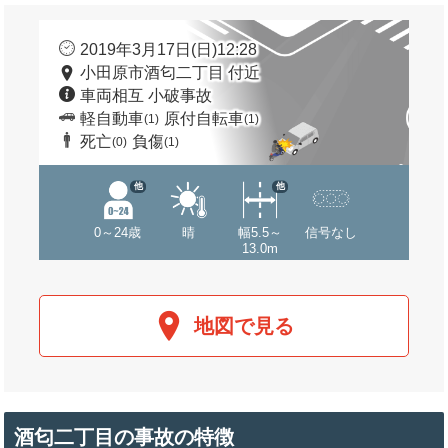
2019年3月17日(日)12:28
小田原市酒匂二丁目 付近
車両相互 小破事故
軽自動車
原付自転車
(1)
(1)
死亡
負傷
(0)
(1)
他
他
0～24歳
晴
幅5.5～
信号なし
13.0m
地図で見る
酒匂二丁目の事故の特徴