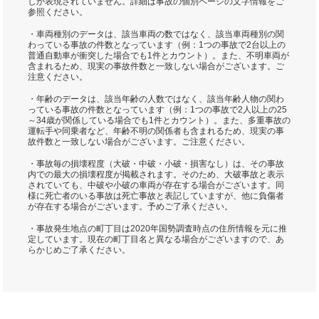
しか表現されていません。詳細は事故の個別ページの文字情報をご
参照ください。
・車両種別のデータは、該当車両の数ではなく、該当車両種別の関
わっている事故の件数となっています（例：1つの事故で2台以上の
普通自動車が衝突した場合でも1件とカウント）。また、不明車両が
含まれるため、現実の事故件数と一致しない場合がございます。ご
注意ください。
・年齢のデータは、該当年齢の人数ではなく、該当年齢人物の関わ
っている事故の件数となっています（例：1つの事故で2人以上の25
～34歳が関係している場合でも1件とカウント）。また、多重事故の
運転手や同乗者など、年齢不明の関係者も含まれるため、現実の事
故件数と一致しない場合がございます。ご注意ください。
・事故毎の損壊程度（大破・中破・小破・損害なし）は、その事故
内での最大の損壊程度が掲載されます。そのため、大破事故と表示
されていても、中破や小破の車両が存在する場合がございます。同
様に死亡者のいる事故は死亡事故と表記していますが、他に負傷者
が存在する場合がございます。予めご了承ください。
・事故発生地点の町丁目は2020年国勢調査時点の住所情報を元に推
定しています。現在の町丁目名と異なる場合がございますので、あ
らかじめご了承ください。