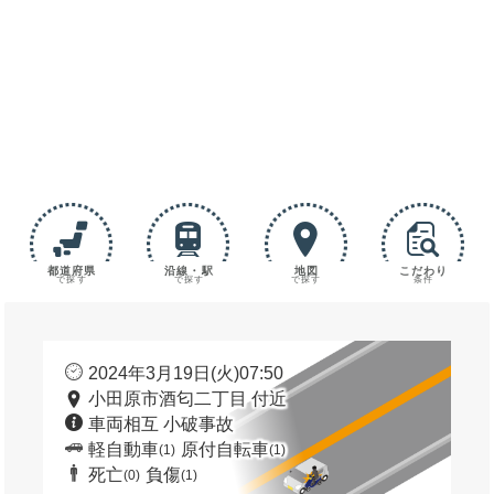
都道府県
沿線・駅
地図
こだわり
で探す
で探す
で探す
条件
2024年3月19日(火)07:50
小田原市酒匂二丁目 付近
車両相互 小破事故
軽自動車
原付自転車
(1)
(1)
死亡
負傷
(0)
(1)