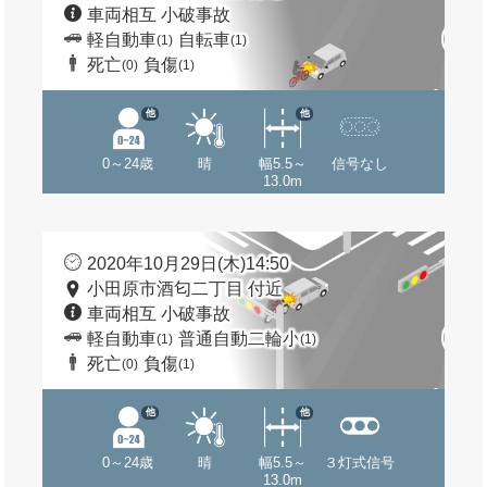
車両相互 小破事故
軽自動車
自転車
(1)
(1)
死亡
負傷
(0)
(1)
他
他
0～24歳
晴
幅5.5～
信号なし
13.0m
2020年10月29日(木)14:50
小田原市酒匂二丁目 付近
車両相互 小破事故
軽自動車
普通自動二輪小
(1)
(1)
死亡
負傷
(0)
(1)
他
他
0～24歳
晴
幅5.5～
３灯式信号
13.0m