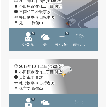
2020年1月25日(土)06:25
小田原市酒匂二丁目 付近
車両相互 小破事故
軽自動車
自転車
(1)
(1)
死亡
負傷
(0)
(1)
他
他
0～24歳
曇
幅～5.5m
信号なし
2019年10月11日(金)08:30
小田原市酒匂二丁目 付近
人対車両 事故
軽貨物車
歩行者
(1)
(1)
死亡
負傷
(0)
(1)
他