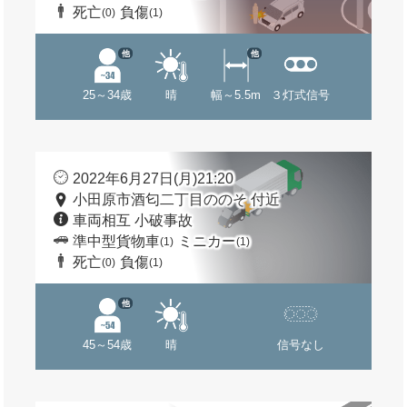
死亡
負傷
(0)
(1)
他
他
25～34歳
晴
幅～5.5m
３灯式信号
2022年6月27日(月)21:20
小田原市酒匂二丁目ののそ 付近
車両相互 小破事故
準中型貨物車
ミニカー
(1)
(1)
死亡
負傷
(0)
(1)
他
45～54歳
晴
信号なし