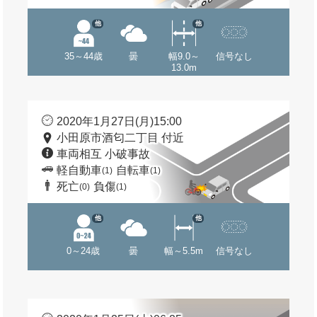
他
他
35～44歳
曇
幅9.0～
信号なし
13.0m
2020年1月27日(月)15:00
小田原市酒匂二丁目 付近
車両相互 小破事故
軽自動車
自転車
(1)
(1)
死亡
負傷
(0)
(1)
他
他
0～24歳
曇
幅～5.5m
信号なし