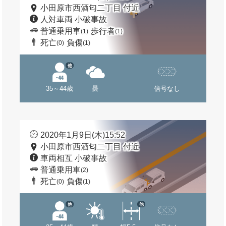
小田原市西酒匂二丁目 付近
人対車両 小破事故
普通乗用車
歩行者
(1)
(1)
死亡
負傷
(0)
(1)
他
35～44歳
曇
信号なし
2020年1月9日(木)15:52
小田原市西酒匂二丁目 付近
車両相互 小破事故
普通乗用車
(2)
死亡
負傷
(0)
(1)
他
他