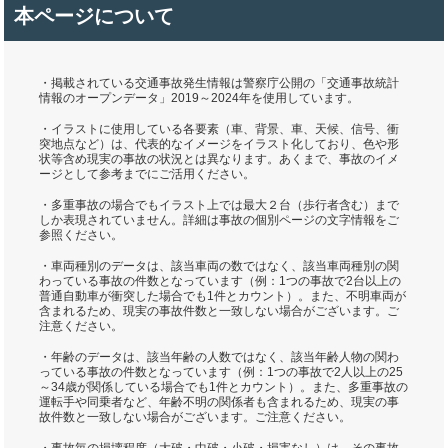
本ページについて
・掲載されている交通事故発生情報は警察庁公開の「交通事故統計
情報のオープンデータ」2019～2024年を使用しています。
・イラストに使用している各要素（車、背景、車、天候、信号、衝
突地点など）は、代表的なイメージをイラスト化しており、色や形
状等含め現実の事故の状況とは異なります。あくまで、事故のイメ
ージとして参考までにご活用ください。
・多重事故の場合でもイラスト上では最大２台（歩行者含む）まで
しか表現されていません。詳細は事故の個別ページの文字情報をご
参照ください。
・車両種別のデータは、該当車両の数ではなく、該当車両種別の関
わっている事故の件数となっています（例：1つの事故で2台以上の
普通自動車が衝突した場合でも1件とカウント）。また、不明車両が
含まれるため、現実の事故件数と一致しない場合がございます。ご
注意ください。
・年齢のデータは、該当年齢の人数ではなく、該当年齢人物の関わ
っている事故の件数となっています（例：1つの事故で2人以上の25
～34歳が関係している場合でも1件とカウント）。また、多重事故の
運転手や同乗者など、年齢不明の関係者も含まれるため、現実の事
故件数と一致しない場合がございます。ご注意ください。