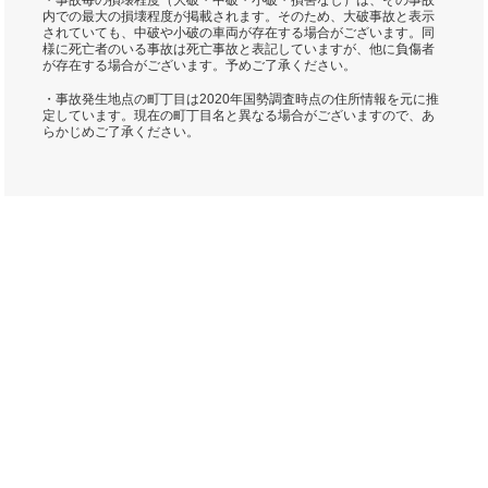
・事故毎の損壊程度（大破・中破・小破・損害なし）は、その事故
内での最大の損壊程度が掲載されます。そのため、大破事故と表示
されていても、中破や小破の車両が存在する場合がございます。同
様に死亡者のいる事故は死亡事故と表記していますが、他に負傷者
が存在する場合がございます。予めご了承ください。
・事故発生地点の町丁目は2020年国勢調査時点の住所情報を元に推
定しています。現在の町丁目名と異なる場合がございますので、あ
らかじめご了承ください。