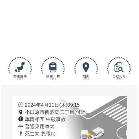
都道府県
沿線・駅
地図
こだわり
で探す
で探す
で探す
条件
2024年4月11日(木)09:15
小田原市西酒匂二丁目 付近
車両相互 中破事故
普通乗用車
(2)
死亡
負傷
(0)
(1)