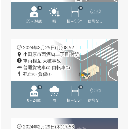
他
他
25～34歳
晴
幅～5.5m
信号なし
2024年3月25日(月)08:52
小田原市西酒匂二丁目 付近
車両相互 大破事故
普通貨物車
自転車
(1)
(1)
死亡
負傷
(0)
(1)
他
他
0～24歳
雨
幅～5.5m
信号なし
2024年2月29日(木)17:53