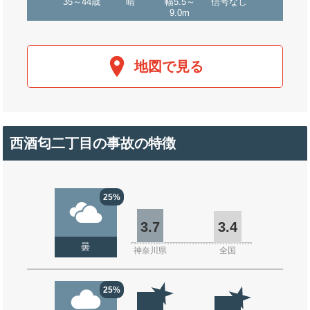
35～44歳
晴
幅5.5～
信号なし
9.0m
地図で見る
西酒匂二丁目の事故の特徴
25%
3.7
3.4
曇
神奈川県
全国
25%