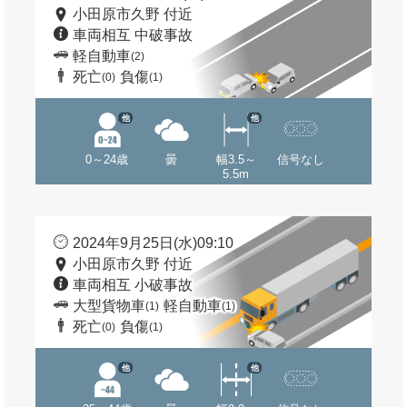
小田原市久野 付近
車両相互 中破事故
軽自動車
(2)
死亡
負傷
(0)
(1)
他
他
0～24歳
曇
幅3.5～
信号なし
5.5m
2024年9月25日(水)09:10
小田原市久野 付近
車両相互 小破事故
大型貨物車
軽自動車
(1)
(1)
死亡
負傷
(0)
(1)
他
他