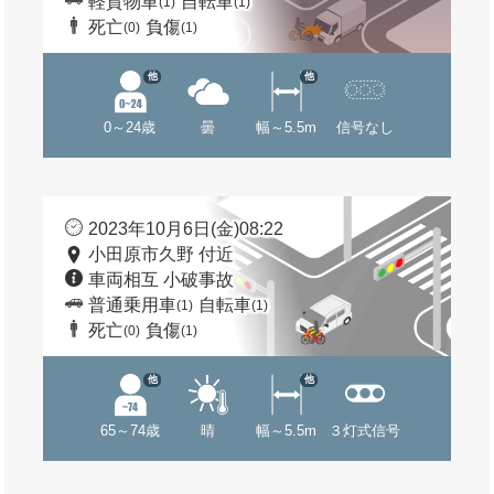
軽貨物車
自転車
(1)
(1)
死亡
負傷
(0)
(1)
他
他
0～24歳
曇
幅～5.5m
信号なし
2023年10月6日(金)08:22
小田原市久野 付近
車両相互 小破事故
普通乗用車
自転車
(1)
(1)
死亡
負傷
(0)
(1)
他
他
65～74歳
晴
幅～5.5m
３灯式信号