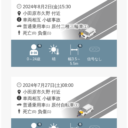
2024年8月2日(金)15:30
小田原市久野 付近
車両相互 小破事故
普通乗用車
原付二種二輪車
(1)
(1)
死亡
負傷
(0)
(1)
他
他
0～24歳
晴
幅3.5～
信号なし
5.5m
2024年7月27日(土)08:00
小田原市久野 付近
車両相互 小破事故
普通乗用車
原付自転車
(1)
(1)
死亡
負傷
(0)
(1)
他
他