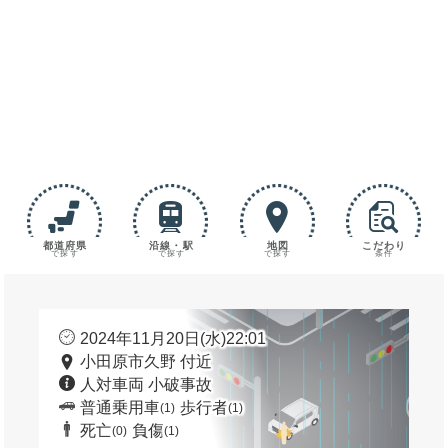
都道府県
沿線・駅
地図
こだわり
で探す
で探す
で探す
条件
2024年11月20日(水)22:01
小田原市久野 付近
人対車両 小破事故
普通乗用車
歩行者
(1)
(1)
死亡
負傷
(0)
(1)