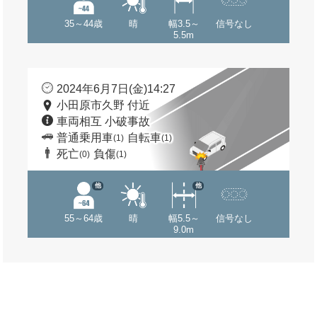
35～44歳
晴
幅3.5～
信号なし
5.5m
2024年6月7日(金)14:27
小田原市久野 付近
車両相互 小破事故
普通乗用車
自転車
(1)
(1)
死亡
負傷
(0)
(1)
他
他
55～64歳
晴
幅5.5～
信号なし
9.0m