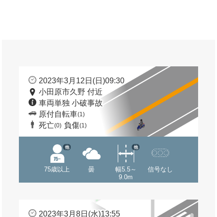
2023年3月12日(日)09:30
小田原市久野 付近
車両単独 小破事故
原付自転車
(1)
死亡
負傷
(0)
(1)
他
他
75歳以上
曇
幅5.5～
信号なし
9.0m
2023年3月8日(水)13:55