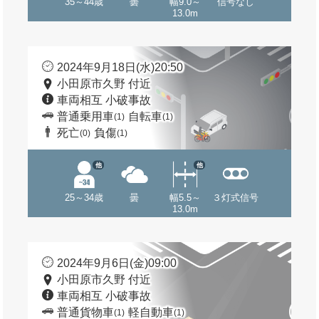
35～44歳
曇
幅9.0～
信号なし
13.0m
2024年9月18日(水)20:50
小田原市久野 付近
車両相互 小破事故
普通乗用車
自転車
(1)
(1)
死亡
負傷
(0)
(1)
他
他
25～34歳
曇
幅5.5～
３灯式信号
13.0m
2024年9月6日(金)09:00
小田原市久野 付近
車両相互 小破事故
普通貨物車
軽自動車
(1)
(1)