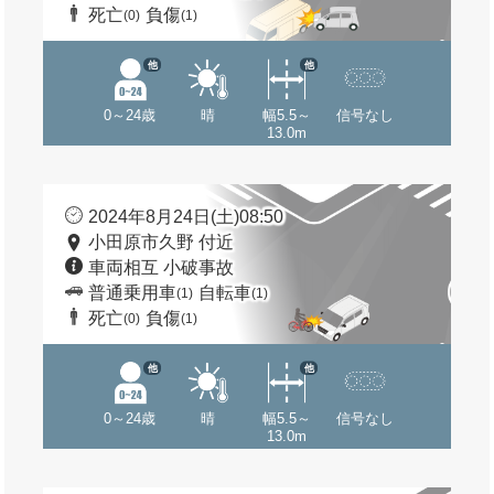
死亡
負傷
(0)
(1)
他
他
0～24歳
晴
幅5.5～
信号なし
13.0m
2024年8月24日(土)08:50
小田原市久野 付近
車両相互 小破事故
普通乗用車
自転車
(1)
(1)
死亡
負傷
(0)
(1)
他
他
0～24歳
晴
幅5.5～
信号なし
13.0m