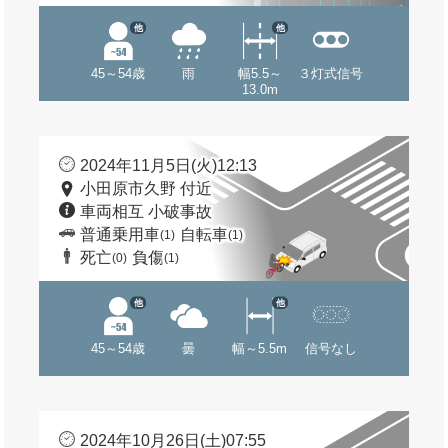
他
他
45～54歳
雨
幅5.5～
３灯式信号
13.0m
2024年11月5日(火)12:13
小田原市久野 付近
車両相互 小破事故
普通乗用車
自転車
(1)
(1)
死亡
負傷
(0)
(1)
他
他
45～54歳
曇
幅～5.5m
信号なし
2024年10月26日(土)07:55