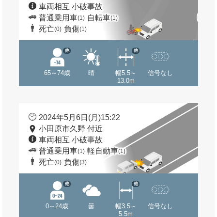
車両相互 小破事故
普通乗用車
自転車
(1)
(1)
死亡
負傷
(0)
(1)
他
他
65～74歳
晴
幅5.5～
信号なし
13.0m
2024年5月6日(月)15:22
小田原市久野 付近
車両相互 小破事故
普通乗用車
軽自動車
(1)
(1)
死亡
負傷
(0)
(3)
他
他
0～24歳
曇
幅3.5～
信号なし
5.5m