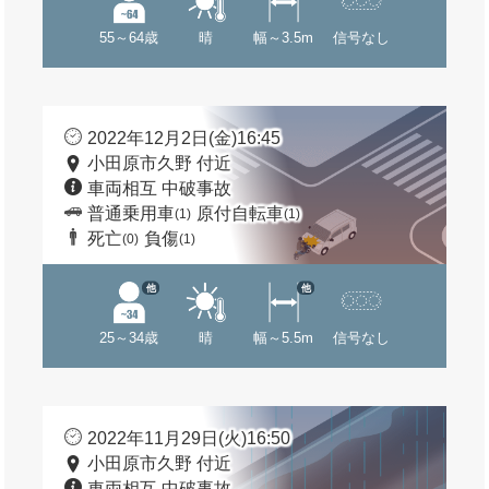
55～64歳
晴
幅～3.5m
信号なし
2022年12月2日(金)16:45
小田原市久野 付近
車両相互 中破事故
普通乗用車
原付自転車
(1)
(1)
死亡
負傷
(0)
(1)
他
他
25～34歳
晴
幅～5.5m
信号なし
2022年11月29日(火)16:50
小田原市久野 付近
車両相互 中破事故