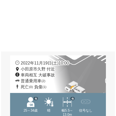
2022年11月19日(土)10:00
小田原市久野 付近
車両相互 大破事故
普通乗用車
(2)
死亡
負傷
(0)
(1)
他
他
25～34歳
晴
幅5.5～
信号なし
13.0m