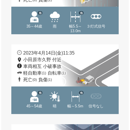
(0)
(1)
他
他
35～44歳
雨
幅5.5～
３灯式信号
13.0m
2023年4月14日(金)11:35
小田原市久野 付近
車両相互 小破事故
軽自動車
自転車
(1)
(1)
死亡
負傷
(0)
(1)
他
他
45～54歳
晴
幅～5.5m
信号なし