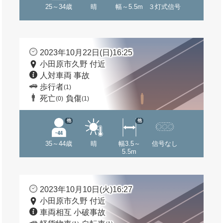
25～34歳
晴
幅～5.5m
３灯式信号
2023年10月22日(日)16:25
小田原市久野 付近
人対車両 事故
歩行者
(1)
死亡
負傷
(0)
(1)
他
他
35～44歳
晴
幅3.5～
信号なし
5.5m
2023年10月10日(火)16:27
小田原市久野 付近
車両相互 小破事故