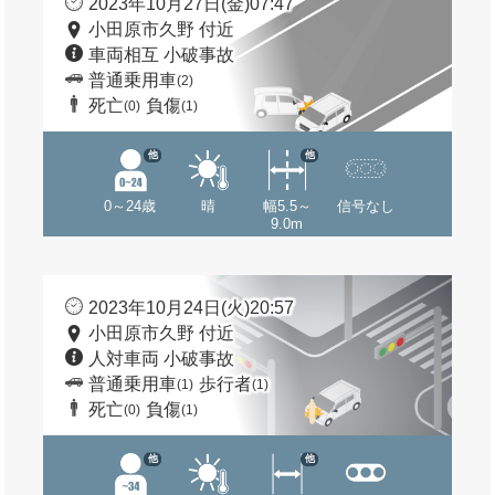
2023年10月27日(金)07:47
小田原市久野 付近
車両相互 小破事故
普通乗用車
(2)
死亡
負傷
(0)
(1)
他
他
0～24歳
晴
幅5.5～
信号なし
9.0m
2023年10月24日(火)20:57
小田原市久野 付近
人対車両 小破事故
普通乗用車
歩行者
(1)
(1)
死亡
負傷
(0)
(1)
他
他