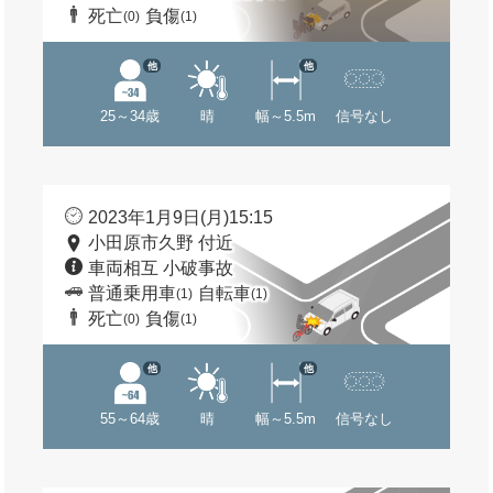
死亡
負傷
(0)
(1)
他
他
25～34歳
晴
幅～5.5m
信号なし
2023年1月9日(月)15:15
小田原市久野 付近
車両相互 小破事故
普通乗用車
自転車
(1)
(1)
死亡
負傷
(0)
(1)
他
他
55～64歳
晴
幅～5.5m
信号なし