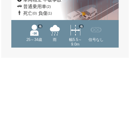
普通乗用車
(2)
死亡
負傷
(0)
(1)
他
他
25～34歳
雨
幅5.5～
信号なし
9.0m