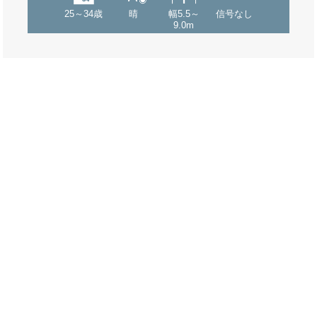
25～34歳
晴
幅5.5～
信号なし
9.0m