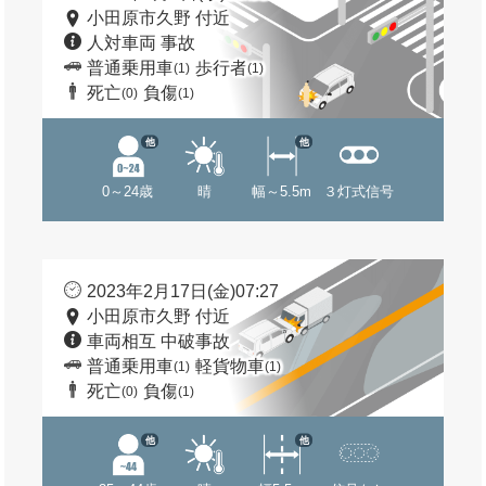
小田原市久野 付近
人対車両 事故
普通乗用車
歩行者
(1)
(1)
死亡
負傷
(0)
(1)
他
他
0～24歳
晴
幅～5.5m
３灯式信号
2023年2月17日(金)07:27
小田原市久野 付近
車両相互 中破事故
普通乗用車
軽貨物車
(1)
(1)
死亡
負傷
(0)
(1)
他
他