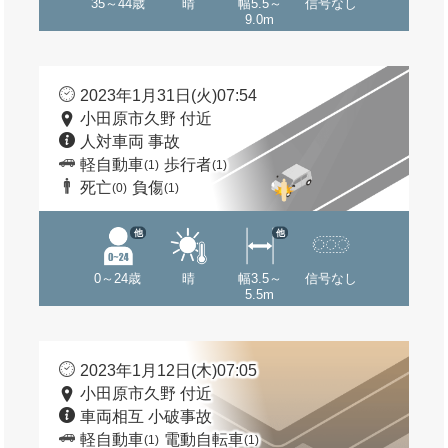
35～44歳
晴
幅5.5～
信号なし
9.0m
2023年1月31日(火)07:54
小田原市久野 付近
人対車両 事故
軽自動車
歩行者
(1)
(1)
死亡
負傷
(0)
(1)
他
他
0～24歳
晴
幅3.5～
信号なし
5.5m
2023年1月12日(木)07:05
小田原市久野 付近
車両相互 小破事故
軽自動車
電動自転車
(1)
(1)