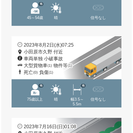
他
45～54歳
晴
信号なし
2023年8月2日(水)07:25
小田原市久野 付近
車両単独 小破事故
大型貨物車
物件等
(1)
(1)
死亡
負傷
(0)
(1)
他
他
75歳以上
晴
幅3.5～
信号なし
5.5m
2023年7月16日(日)01:08