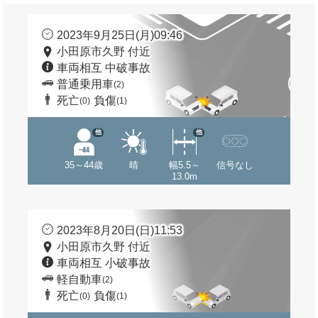
2023年9月25日(月)09:46
小田原市久野 付近
車両相互 中破事故
普通乗用車
(2)
死亡
負傷
(0)
(1)
他
他
35～44歳
晴
幅5.5～
信号なし
13.0m
2023年8月20日(日)11:53
小田原市久野 付近
車両相互 小破事故
軽自動車
(2)
死亡
負傷
(0)
(1)