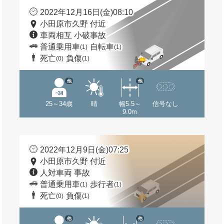
2022年12月16日(金)08:10
小田原市久野 付近
車両相互 小破事故
普通乗用車
自転車
(1)
(1)
死亡
負傷
(0)
(1)
他
他
25～34歳
晴
幅5.5～
信号なし
9.0m
2022年12月9日(金)07:25
小田原市久野 付近
人対車両 事故
普通乗用車
歩行者
(1)
(1)
死亡
負傷
(0)
(1)
他
他