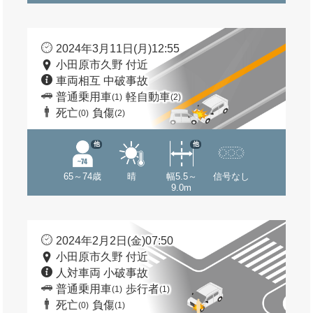
2024年3月11日(月)12:55
小田原市久野 付近
車両相互 中破事故
普通乗用車
軽自動車
(1)
(2)
死亡
負傷
(0)
(2)
他
他
65～74歳
晴
幅5.5～
信号なし
9.0m
2024年2月2日(金)07:50
小田原市久野 付近
人対車両 小破事故
普通乗用車
歩行者
(1)
(1)
死亡
負傷
(0)
(1)