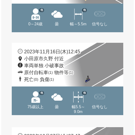
他
他
0～24歳
曇
幅～5.5m
信号なし
2023年11月16日(木)12:45
小田原市久野 付近
車両単独 小破事故
原付自転車
物件等
(1)
(1)
死亡
負傷
(0)
(1)
他
他
75歳以上
曇
幅5.5～
信号なし
9.0m