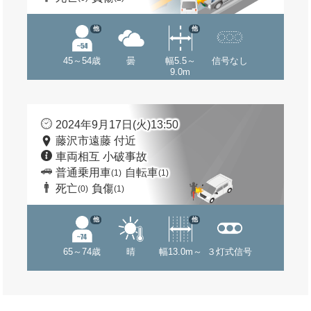
他
他
45～54歳
曇
幅5.5～
信号なし
9.0m
2024年9月17日(火)13:50
藤沢市遠藤 付近
車両相互 小破事故
普通乗用車
自転車
(1)
(1)
死亡
負傷
(0)
(1)
他
他
65～74歳
晴
幅13.0m～
３灯式信号