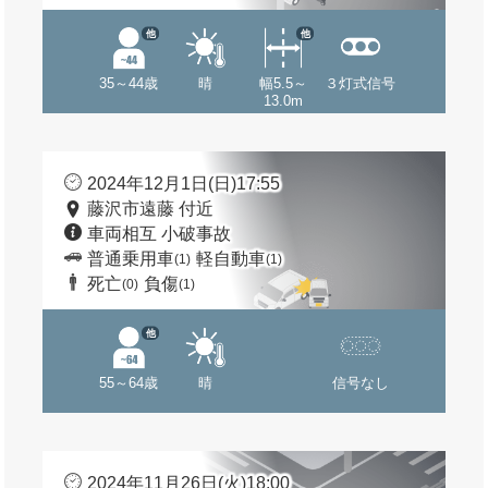
他
他
35～44歳
晴
幅5.5～
３灯式信号
13.0m
2024年12月1日(日)17:55
藤沢市遠藤 付近
車両相互 小破事故
普通乗用車
軽自動車
(1)
(1)
死亡
負傷
(0)
(1)
他
55～64歳
晴
信号なし
2024年11月26日(火)18:00