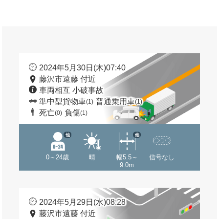
2024年5月30日(木)07:40
藤沢市遠藤 付近
車両相互 小破事故
準中型貨物車
普通乗用車
(1)
(1)
死亡
負傷
(0)
(1)
他
他
0～24歳
晴
幅5.5～
信号なし
9.0m
2024年5月29日(水)08:28
藤沢市遠藤 付近