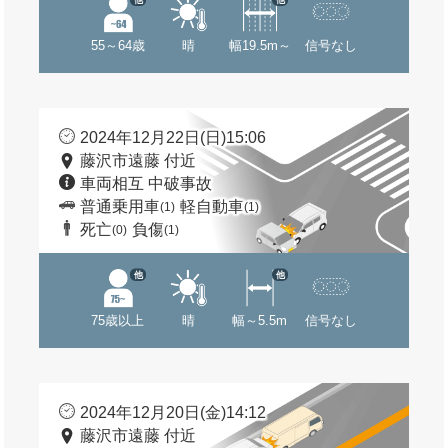
55～64歳
晴
幅19.5m～
信号なし
2024年12月22日(日)15:06
藤沢市遠藤 付近
車両相互 中破事故
普通乗用車
軽自動車
(1)
(1)
死亡
負傷
(0)
(1)
他
他
75歳以上
晴
幅～5.5m
信号なし
2024年12月20日(金)14:12
藤沢市遠藤 付近