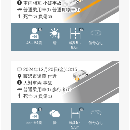
車両相互 小破事故
普通乗用車
普通貨物車
(1)
(1)
死亡
負傷
(0)
(3)
他
他
45～54歳
晴
幅5.5～
信号なし
9.0m
2024年12月20日(金)13:15
藤沢市遠藤 付近
人対車両 事故
普通乗用車
歩行者
(1)
(1)
死亡
負傷
(0)
(1)
他
他
55～64歳
曇
幅3.5～
信号なし
5.5m