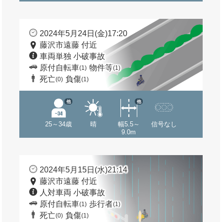
2024年5月24日(金)17:20
藤沢市遠藤 付近
車両単独 小破事故
原付自転車
物件等
(1)
(1)
死亡
負傷
(0)
(1)
他
他
25～34歳
晴
幅5.5～
信号なし
9.0m
2024年5月15日(水)21:14
藤沢市遠藤 付近
人対車両 小破事故
原付自転車
歩行者
(1)
(1)
死亡
負傷
(0)
(1)