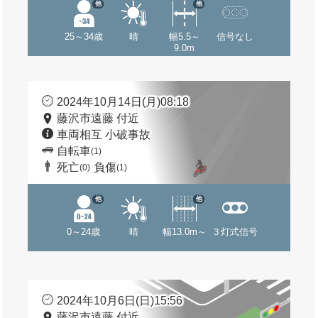
他
他
25～34歳
晴
幅5.5～
信号なし
9.0m
2024年10月14日(月)08:18
藤沢市遠藤 付近
車両相互 小破事故
自転車
(1)
死亡
負傷
(0)
(1)
他
他
0～24歳
晴
幅13.0m～
３灯式信号
2024年10月6日(日)15:56
藤沢市遠藤 付近