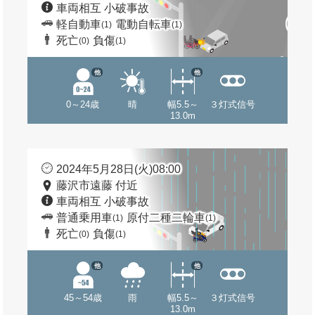
車両相互 小破事故
軽自動車
電動自転車
(1)
(1)
死亡
負傷
(0)
(1)
他
他
0～24歳
晴
幅5.5～
３灯式信号
13.0m
2024年5月28日(火)08:00
藤沢市遠藤 付近
車両相互 小破事故
普通乗用車
原付二種二輪車
(1)
(1)
死亡
負傷
(0)
(1)
他
他
45～54歳
雨
幅5.5～
３灯式信号
13.0m