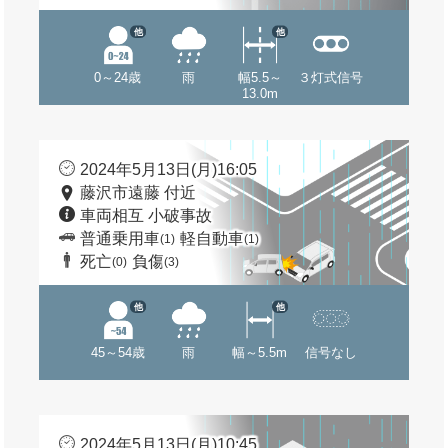
他
他
0～24歳
雨
幅5.5～
３灯式信号
13.0m
2024年5月13日(月)16:05
藤沢市遠藤 付近
車両相互 小破事故
普通乗用車
軽自動車
(1)
(1)
死亡
負傷
(0)
(3)
他
他
45～54歳
雨
幅～5.5m
信号なし
2024年5月13日(月)10:45