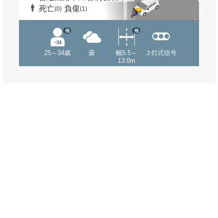
死亡
負傷
(0)
(1)
他
他
25～34歳
曇
幅5.5～
３灯式信号
13.0m