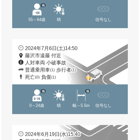
他
55～64歳
晴
信号なし
2024年7月6日(土)14:50
藤沢市遠藤 付近
人対車両 小破事故
普通乗用車
歩行者
(1)
(1)
死亡
負傷
(0)
(1)
他
他
0～24歳
晴
幅～5.5m
信号なし
2024年6月19日(水)15:40