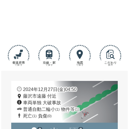
都道府県
沿線・駅
地図
こだわり
で探す
で探す
で探す
条件
2024年12月27日(金)04:50
藤沢市遠藤 付近
車両単独 大破事故
普通自動二輪小
物件等
(1)
(1)
死亡
負傷
(1)
(0)
他
他