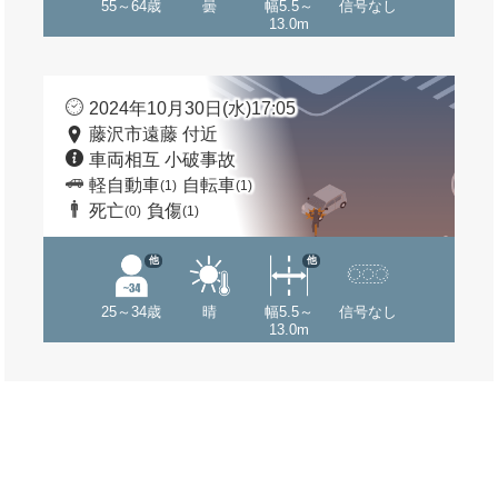
55～64歳
曇
幅5.5～
信号なし
13.0m
2024年10月30日(水)17:05
藤沢市遠藤 付近
車両相互 小破事故
軽自動車
自転車
(1)
(1)
死亡
負傷
(0)
(1)
他
他
25～34歳
晴
幅5.5～
信号なし
13.0m