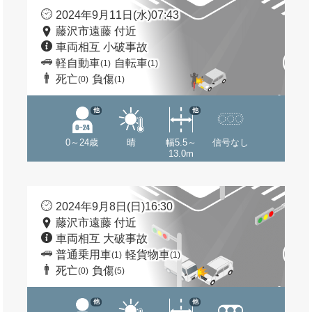
2024年9月11日(水)07:43
藤沢市遠藤 付近
車両相互 小破事故
軽自動車
自転車
(1)
(1)
死亡
負傷
(0)
(1)
他
他
0～24歳
晴
幅5.5～
信号なし
13.0m
2024年9月8日(日)16:30
藤沢市遠藤 付近
車両相互 大破事故
普通乗用車
軽貨物車
(1)
(1)
死亡
負傷
(0)
(5)
他
他