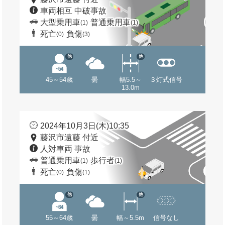
車両相互 中破事故
大型乗用車
普通乗用車
(1)
(1)
死亡
負傷
(0)
(3)
他
他
45～54歳
曇
幅5.5～
３灯式信号
13.0m
2024年10月3日(木)10:35
藤沢市遠藤 付近
人対車両 事故
普通乗用車
歩行者
(1)
(1)
死亡
負傷
(0)
(1)
他
他
55～64歳
曇
幅～5.5m
信号なし