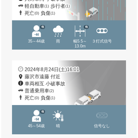
軽自動車
歩行者
(1)
(1)
死亡
負傷
(0)
(1)
他
他
35～44歳
雨
幅5.5～
３灯式信号
13.0m
2024年8月24日(土)16:01
藤沢市遠藤 付近
車両相互 小破事故
普通乗用車
(2)
死亡
負傷
(0)
(1)
他
45～54歳
晴
信号なし