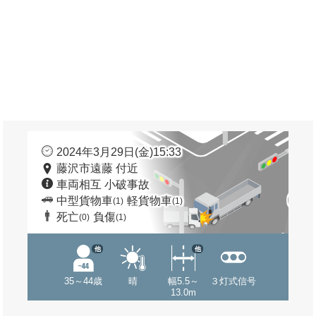
2024年3月29日(金)15:33
藤沢市遠藤 付近
車両相互 小破事故
中型貨物車
軽貨物車
(1)
(1)
死亡
負傷
(0)
(1)
他
他
35～44歳
晴
幅5.5～
３灯式信号
13.0m