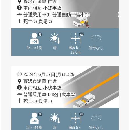
藤沢市遠藤 付近
車両相互 小破事故
普通乗用車
普通自動二輪小
(1)
(1)
死亡
負傷
(0)
(1)
他
他
45～54歳
晴
幅5.5～
信号なし
13.0m
2024年6月17日(月)11:29
藤沢市遠藤 付近
車両相互 小破事故
普通乗用車
軽自動車
(1)
(1)
死亡
負傷
(0)
(1)
他
他
35～44歳
晴
幅5.5～
信号なし