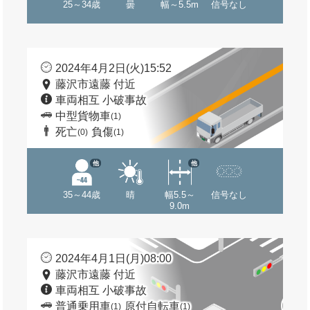
25～34歳
曇
幅～5.5m
信号なし
2024年4月2日(火)15:52
藤沢市遠藤 付近
車両相互 小破事故
中型貨物車
(1)
死亡
負傷
(0)
(1)
他
他
35～44歳
晴
幅5.5～
信号なし
9.0m
2024年4月1日(月)08:00
藤沢市遠藤 付近
車両相互 小破事故
普通乗用車
原付自転車
(1)
(1)