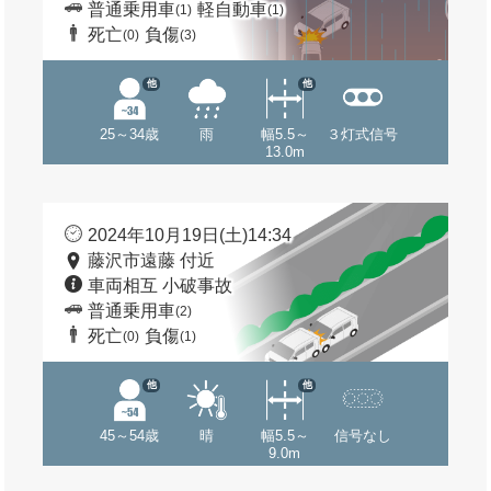
普通乗用車
軽自動車
(1)
(1)
死亡
負傷
(0)
(3)
他
他
25～34歳
雨
幅5.5～
３灯式信号
13.0m
2024年10月19日(土)14:34
藤沢市遠藤 付近
車両相互 小破事故
普通乗用車
(2)
死亡
負傷
(0)
(1)
他
他
45～54歳
晴
幅5.5～
信号なし
9.0m