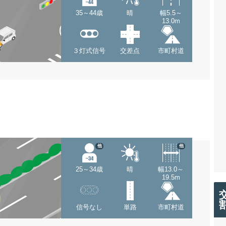
35～44歳
晴
幅5.5～
13.0m
３灯式信号
交差点
市町村道
他
他
25～34歳
晴
幅13.0～
19.5m
信号なし
単路
市町村道