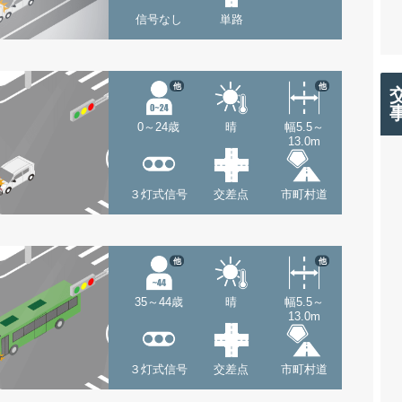
信号なし
単路
他
他
0～24歳
晴
幅5.5～
13.0m
３灯式信号
交差点
市町村道
他
他
35～44歳
晴
幅5.5～
13.0m
３灯式信号
交差点
市町村道