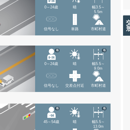
0～24歳
晴
幅3.5～
5.5m
信号なし
単路
市町村道
他
他
0～24歳
晴
幅5.5～
9.0m
信号なし
交差点付近
市町村道
他
他
45～54歳
晴
幅5.5～
13.0m