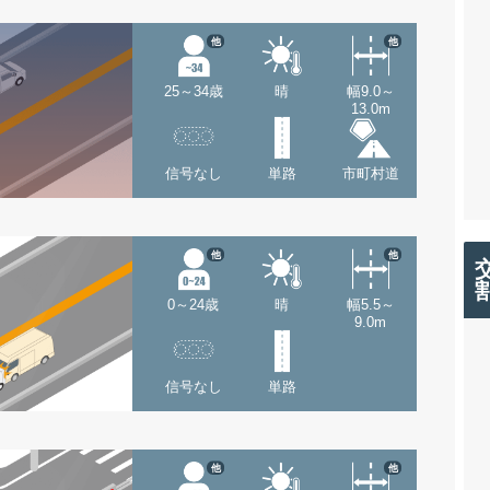
他
他
25～34歳
晴
幅9.0～
13.0m
信号なし
単路
市町村道
他
他
0～24歳
晴
幅5.5～
9.0m
信号なし
単路
他
他