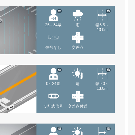
他
他
25～34歳
雨
幅5.5～
13.0m
信号なし
交差点
他
他
0～24歳
晴
幅9.0～
13.0m
３灯式信号
交差点付近
他
他