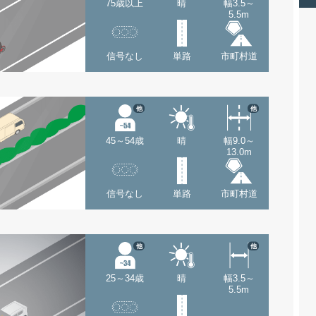
75歳以上
晴
幅3.5～
5.5m
信号なし
単路
市町村道
他
他
45～54歳
晴
幅9.0～
13.0m
信号なし
単路
市町村道
他
他
25～34歳
晴
幅3.5～
5.5m