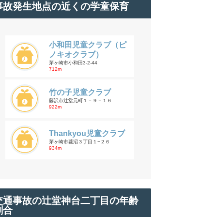
事故発生地点の近くの学童保育
小和田児童クラブ（ピ
ノキオクラブ）
茅ヶ崎市小和田3-2-44
712m
竹の子児童クラブ
藤沢市辻堂元町１－９－１６
922m
Thankyou児童クラブ
茅ヶ崎市菱沼３丁目１−２６
934m
交通事故の辻堂神台二丁目の年齢
割合