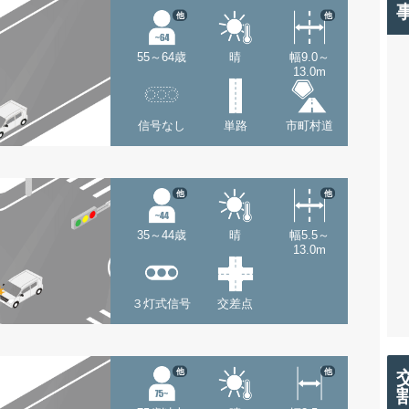
他
他
55～64歳
晴
幅9.0～
13.0m
信号なし
単路
市町村道
他
他
35～44歳
晴
幅5.5～
13.0m
３灯式信号
交差点
他
他