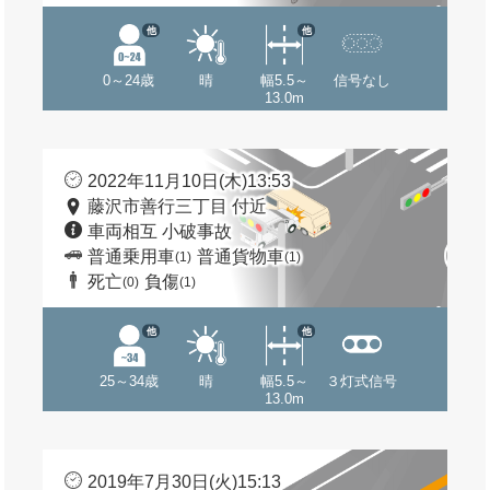
他
他
0～24歳
晴
幅5.5～
信号なし
13.0m
2022年11月10日(木)13:53
藤沢市善行三丁目 付近
車両相互 小破事故
普通乗用車
普通貨物車
(1)
(1)
死亡
負傷
(0)
(1)
他
他
25～34歳
晴
幅5.5～
３灯式信号
13.0m
2019年7月30日(火)15:13