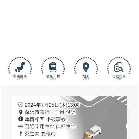
都道府県
沿線・駅
地図
こだわり
で探す
で探す
で探す
条件
2024年7月25日(木)13:08
藤沢市善行三丁目 付近
車両相互 小破事故
普通乗用車
自転車
(1)
(1)
死亡
負傷
(0)
(1)