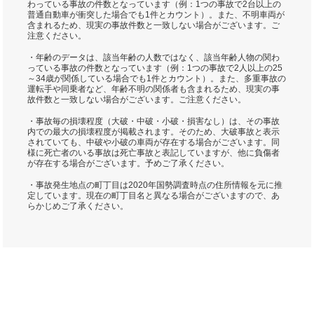
わっている事故の件数となっています（例：1つの事故で2台以上の
普通自動車が衝突した場合でも1件とカウント）。また、不明車両が
含まれるため、現実の事故件数と一致しない場合がございます。ご
注意ください。
・年齢のデータは、該当年齢の人数ではなく、該当年齢人物の関わ
っている事故の件数となっています（例：1つの事故で2人以上の25
～34歳が関係している場合でも1件とカウント）。また、多重事故の
運転手や同乗者など、年齢不明の関係者も含まれるため、現実の事
故件数と一致しない場合がございます。ご注意ください。
・事故毎の損壊程度（大破・中破・小破・損害なし）は、その事故
内での最大の損壊程度が掲載されます。そのため、大破事故と表示
されていても、中破や小破の車両が存在する場合がございます。同
様に死亡者のいる事故は死亡事故と表記していますが、他に負傷者
が存在する場合がございます。予めご了承ください。
・事故発生地点の町丁目は2020年国勢調査時点の住所情報を元に推
定しています。現在の町丁目名と異なる場合がございますので、あ
らかじめご了承ください。