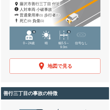
藤沢市善行三丁目 付近
人対車両 小破事故
普通乗用車
歩行者
(1)
(1)
死亡
負傷
(0)
(1)
他
他
0～24歳
晴
幅5.5～
信号なし
9.0m
地図で見る
善行三丁目の事故の特徴