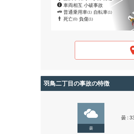
車両相互 小破事故
普通乗用車
自転車
(1)
(1)
死亡
負傷
(0)
(1)
羽鳥二丁目の事故の特徴
曇 : 3
曇