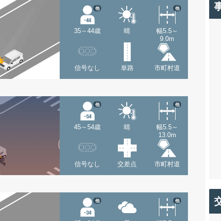
他
他
35～44歳
晴
幅5.5～
9.0m
信号なし
単路
市町村道
他
他
45～54歳
晴
幅5.5～
13.0m
信号なし
交差点
市町村道
他
他