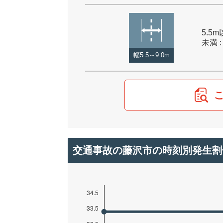
5.5m
未満 :
幅5.5～9.0m
交通事故の藤沢市の時刻別発生割