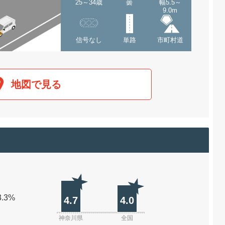
25～34歳
曇
幅5.5～
9.0m
信号なし
単路
市町村道
地図で見る
3.3%
4.7
4.0
神奈川県
全国