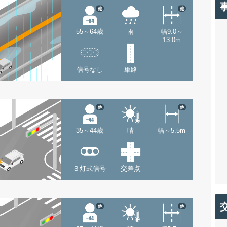
他
他
55～64歳
雨
幅9.0～
13.0m
信号なし
単路
他
他
35～44歳
晴
幅～5.5m
３灯式信号
交差点
他
他