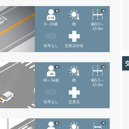
他
他
0～24歳
晴
幅9.0～
13.0m
信号なし
交差点付近
他
他
45～54歳
晴
幅5.5～
13.0m
信号なし
交差点
他
他