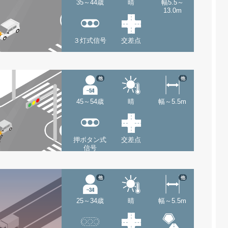
35～44歳
晴
幅5.5～
13.0m
３灯式信号
交差点
他
他
45～54歳
晴
幅～5.5m
押ボタン式
交差点
信号
他
他
25～34歳
晴
幅～5.5m