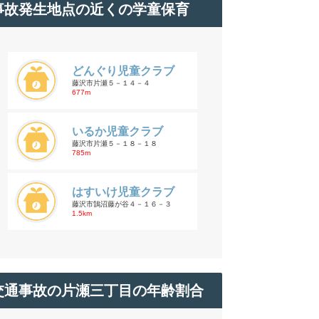
事故発生地点の近くの学童保育
どんぐり児童クラブ
藤沢市片瀬５－１４－４
677m
いるか児童クラブ
藤沢市片瀬５－１８－１８
785m
はすいけ児童クラブ
藤沢市鵠沼藤が谷４－１６－３
1.5km
交通事故の片瀬三丁目の年齢割合