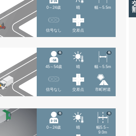
0～24歳
晴
幅～5.5m
信号なし
交差点
他
他
45～54歳
晴
幅～5.5m
信号なし
交差点
市町村道
他
他
0～24歳
晴
幅5.5～
9.0m