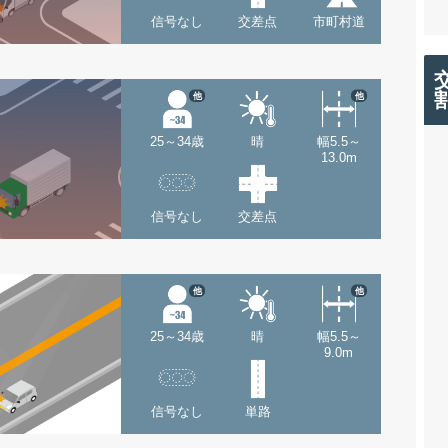
信号なし
交差点
市町村道
他
他
25～34歳
晴
幅5.5～
13.0m
信号なし
交差点
他
他
25～34歳
晴
幅5.5～
9.0m
信号なし
単路