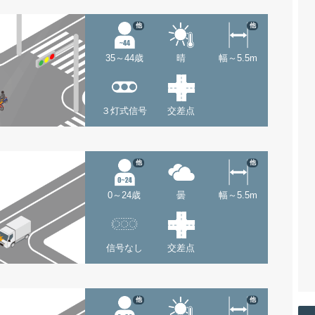
他
他
35～44歳
晴
幅～5.5m
３灯式信号
交差点
他
他
0～24歳
曇
幅～5.5m
信号なし
交差点
他
他