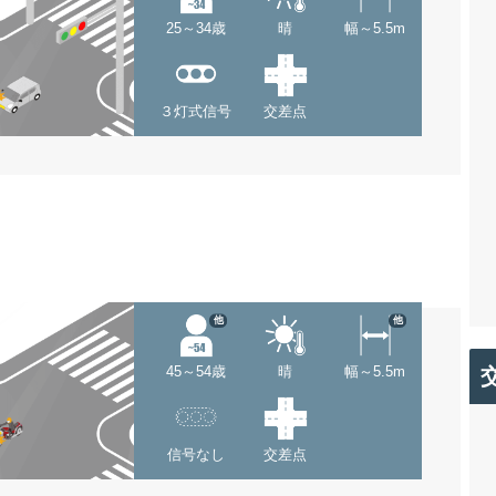
25～34歳
晴
幅～5.5m
３灯式信号
交差点
他
他
45～54歳
晴
幅～5.5m
信号なし
交差点