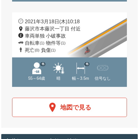
2021年3月18日(木)10:18
藤沢市本藤沢一丁目 付近
車両単独 小破事故
自転車
物件等
(1)
(1)
死亡
負傷
(0)
(1)
他
他
55～64歳
晴
幅～3.5m
信号なし
地図で見る