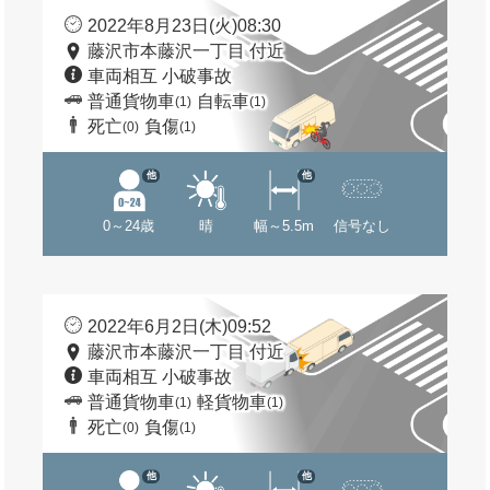
2022年8月23日(火)08:30
藤沢市本藤沢一丁目 付近
車両相互 小破事故
普通貨物車
自転車
(1)
(1)
死亡
負傷
(0)
(1)
他
他
0～24歳
晴
幅～5.5m
信号なし
2022年6月2日(木)09:52
藤沢市本藤沢一丁目 付近
車両相互 小破事故
普通貨物車
軽貨物車
(1)
(1)
死亡
負傷
(0)
(1)
他
他