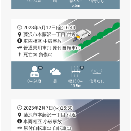
0～24歳
晴
幅3.5～
信号なし
5.5m
2023年5月12日(金)16:44
藤沢市本藤沢一丁目 付近
車両相互 中破事故
普通乗用車
原付自転車
(1)
(1)
死亡
負傷
(0)
(1)
他
他
0～24歳
曇
幅13.0～
信号なし
19.5m
2023年2月7日(火)16:30
藤沢市本藤沢一丁目 付近
車両相互 小破事故
原付自転車
自転車
(1)
(1)