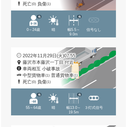
死亡
負傷
(0)
(1)
他
他
0～24歳
晴
幅5.5～
信号なし
9.0m
2022年11月29日(火)07:55
藤沢市本藤沢一丁目 付近
車両相互 小破事故
中型貨物車
普通貨物車
(1)
(1)
死亡
負傷
(0)
(1)
他
他
55～64歳
晴
幅13.0～
３灯式信号
19.5m