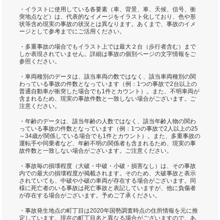
・イラストに使用している各要素（車、背景、車、天候、信号、衝
突地点など）は、代表的なイメージをイラスト化しており、色や形
状等含め現実の事故の状況とは異なります。あくまで、事故のイメ
ージとして参考までにご活用ください。
・多重事故の場合でもイラスト上では最大２台（歩行者含む）まで
しか表現されていません。詳細は事故の個別ページの文字情報をご
参照ください。
・車両種別のデータは、該当車両の数ではなく、該当車両種別の関
わっている事故の件数となっています（例：1つの事故で2台以上の
普通自動車が衝突した場合でも1件とカウント）。また、不明車両が
含まれるため、現実の事故件数と一致しない場合がございます。ご
注意ください。
・年齢のデータは、該当年齢の人数ではなく、該当年齢人物の関わ
っている事故の件数となっています（例：1つの事故で2人以上の25
～34歳が関係している場合でも1件とカウント）。また、多重事故の
運転手や同乗者など、年齢不明の関係者も含まれるため、現実の事
故件数と一致しない場合がございます。ご注意ください。
・事故毎の損壊程度（大破・中破・小破・損害なし）は、その事故
内での最大の損壊程度が掲載されます。そのため、大破事故と表示
されていても、中破や小破の車両が存在する場合がございます。同
様に死亡者のいる事故は死亡事故と表記していますが、他に負傷者
が存在する場合がございます。予めご了承ください。
・事故発生地点の町丁目は2020年国勢調査時点の住所情報を元に推
定しています。現在の町丁目名と異なる場合がございますので、あ