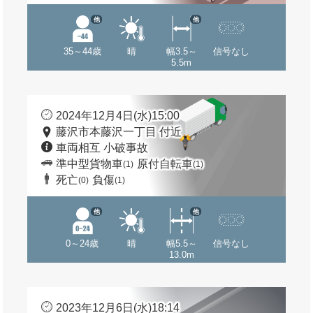
他
他
35～44歳
晴
幅3.5～
信号なし
5.5m
2024年12月4日(水)15:00
藤沢市本藤沢一丁目 付近
車両相互 小破事故
準中型貨物車
原付自転車
(1)
(1)
死亡
負傷
(0)
(1)
他
他
0～24歳
晴
幅5.5～
信号なし
13.0m
2023年12月6日(水)18:14