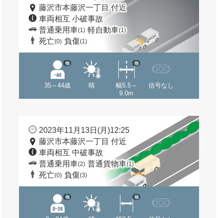
藤沢市本藤沢一丁目 付近
車両相互 小破事故
普通乗用車
軽自動車
(1)
(1)
死亡
負傷
(0)
(1)
他
他
35～44歳
晴
幅5.5～
信号なし
9.0m
2023年11月13日(月)12:25
藤沢市本藤沢一丁目 付近
車両相互 中破事故
普通乗用車
普通貨物車
(2)
(1)
死亡
負傷
(0)
(3)
他
他