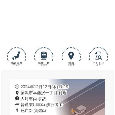
都道府県
沿線・駅
地図
こだわり
で探す
で探す
で探す
条件
2024年12月12日(木)17:19
藤沢市本藤沢一丁目 付近
人対車両 事故
普通乗用車
歩行者
(1)
(1)
死亡
負傷
(0)
(1)