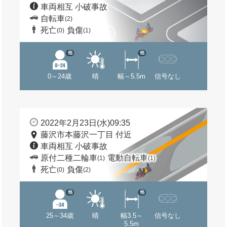
車両相互 小破事故
自転車
(2)
死亡
負傷
(0)
(1)
他
他
0～24歳
晴
幅～5.5m
信号なし
2022年2月23日(水)09:35
藤沢市本藤沢一丁目 付近
車両相互 小破事故
原付二種二輪車
電動自転車
(1)
(1)
死亡
負傷
(0)
(2)
他
他
25～34歳
晴
幅3.5～
信号なし
5.5m