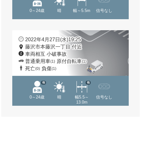
0～24歳
晴
幅～5.5m
信号なし
2022年4月27日(水)19:25
藤沢市本藤沢一丁目 付近
車両相互 小破事故
普通乗用車
原付自転車
(1)
(1)
死亡
負傷
(0)
(1)
他
他
0～24歳
晴
幅5.5～
信号なし
13.0m