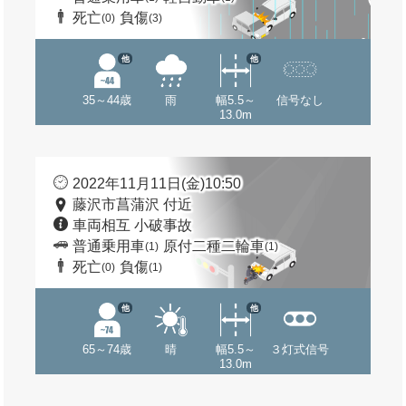
死亡
負傷
(0)
(3)
他
他
35～44歳
雨
幅5.5～
信号なし
13.0m
2022年11月11日(金)10:50
藤沢市菖蒲沢 付近
車両相互 小破事故
普通乗用車
原付二種二輪車
(1)
(1)
死亡
負傷
(0)
(1)
他
他
65～74歳
晴
幅5.5～
３灯式信号
13.0m