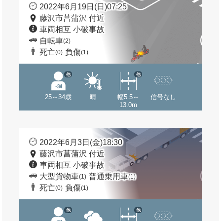
2022年6月19日(日)07:25
藤沢市菖蒲沢 付近
車両相互 小破事故
自転車
(2)
死亡
負傷
(0)
(1)
他
他
25～34歳
晴
幅5.5～
信号なし
13.0m
2022年6月3日(金)18:30
藤沢市菖蒲沢 付近
車両相互 小破事故
大型貨物車
普通乗用車
(1)
(1)
死亡
負傷
(0)
(1)
他
他