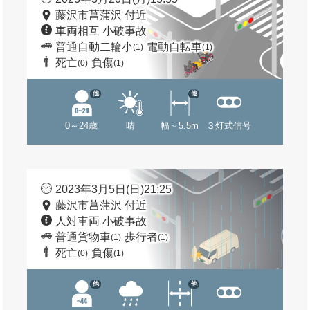
藤沢市菖蒲沢 付近
車両相互 小破事故
普通自動二輪小
電動自転車
(1)
(1)
死亡
負傷
(0)
(1)
他
他
0～24歳
晴
幅～5.5m
３灯式信号
2023年3月5日(日)21:25
藤沢市菖蒲沢 付近
人対車両 小破事故
普通貨物車
歩行者
(1)
(1)
死亡
負傷
(0)
(1)
他
他