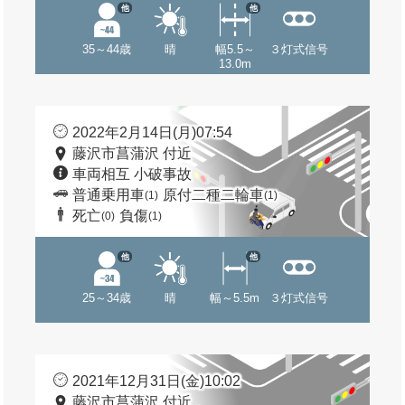
他
他
35～44歳
晴
幅5.5～
３灯式信号
13.0m
2022年2月14日(月)07:54
藤沢市菖蒲沢 付近
車両相互 小破事故
普通乗用車
原付二種二輪車
(1)
(1)
死亡
負傷
(0)
(1)
他
他
25～34歳
晴
幅～5.5m
３灯式信号
2021年12月31日(金)10:02
藤沢市菖蒲沢 付近