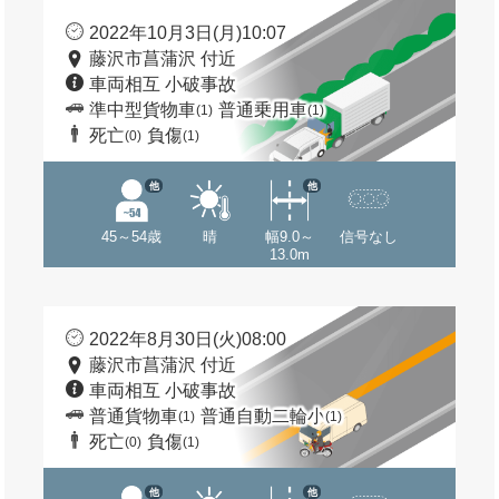
2022年10月3日(月)10:07
藤沢市菖蒲沢 付近
車両相互 小破事故
準中型貨物車
普通乗用車
(1)
(1)
死亡
負傷
(0)
(1)
他
他
45～54歳
晴
幅9.0～
信号なし
13.0m
2022年8月30日(火)08:00
藤沢市菖蒲沢 付近
車両相互 小破事故
普通貨物車
普通自動二輪小
(1)
(1)
死亡
負傷
(0)
(1)
他
他