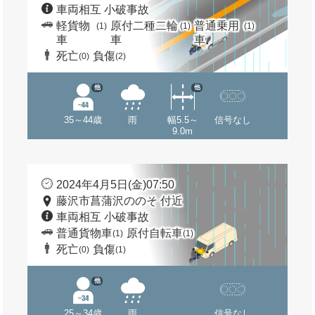
車両相互 小破事故
軽貨物
原付二種二輪
普通乗用
(1)
(1)
(1)
車
車
車
死亡
負傷
(0)
(2)
他
他
35～44歳
雨
幅5.5～
信号なし
9.0m
2024年4月5日(金)07:50
藤沢市菖蒲沢ののそ 付近
車両相互 小破事故
普通貨物車
原付自転車
(1)
(1)
死亡
負傷
(0)
(1)
他
25～34歳
雨
信号なし