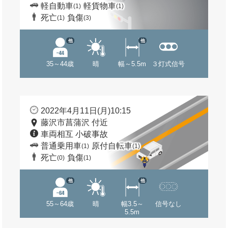
軽自動車
軽貨物車
(1)
(1)
死亡
負傷
(1)
(3)
他
他
35～44歳
晴
幅～5.5m
３灯式信号
2022年4月11日(月)10:15
藤沢市菖蒲沢 付近
車両相互 小破事故
普通乗用車
原付自転車
(1)
(1)
死亡
負傷
(0)
(1)
他
他
55～64歳
晴
幅3.5～
信号なし
5.5m