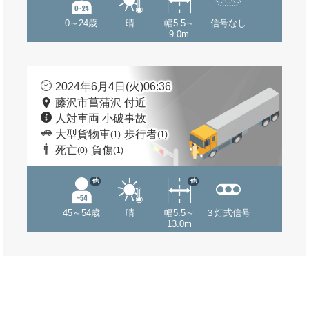
0～24歳
晴
幅5.5～
信号なし
9.0m
2024年6月4日(火)06:36
藤沢市菖蒲沢 付近
人対車両 小破事故
大型貨物車
歩行者
(1)
(1)
死亡
負傷
(0)
(1)
他
他
45～54歳
晴
幅5.5～
３灯式信号
13.0m