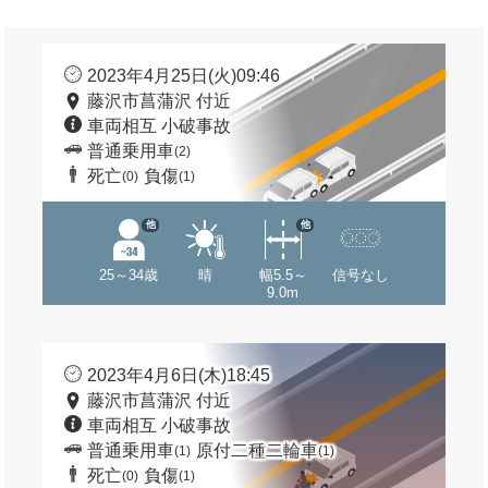
2023年4月25日(火)09:46
藤沢市菖蒲沢 付近
車両相互 小破事故
普通乗用車
(2)
死亡
負傷
(0)
(1)
他
他
25～34歳
晴
幅5.5～
信号なし
9.0m
2023年4月6日(木)18:45
藤沢市菖蒲沢 付近
車両相互 小破事故
普通乗用車
原付二種二輪車
(1)
(1)
死亡
負傷
(0)
(1)