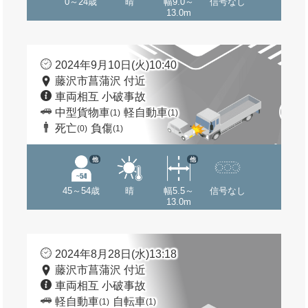
0～24歳
晴
幅9.0～
信号なし
13.0m
2024年9月10日(火)10:40
藤沢市菖蒲沢 付近
車両相互 小破事故
中型貨物車
軽自動車
(1)
(1)
死亡
負傷
(0)
(1)
他
他
45～54歳
晴
幅5.5～
信号なし
13.0m
2024年8月28日(水)13:18
藤沢市菖蒲沢 付近
車両相互 小破事故
軽自動車
自転車
(1)
(1)