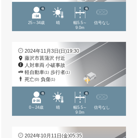
他
他
25～34歳
晴
幅5.5～
信号なし
9.0m
2024年11月3日(日)19:30
藤沢市菖蒲沢 付近
人対車両 小破事故
軽自動車
歩行者
(1)
(1)
死亡
負傷
(0)
(1)
他
他
0～24歳
晴
幅5.5～
信号なし
9.0m
2024年10月11日(金)05:35