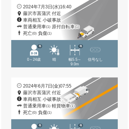
2024年7月3日(水)16:40
藤沢市菖蒲沢 付近
車両相互 小破事故
普通乗用車
原付自転車
(1)
(1)
死亡
負傷
(0)
(1)
他
他
0～24歳
晴
幅5.5～
信号なし
9.0m
2024年6月7日(金)07:55
藤沢市菖蒲沢 付近
車両相互 小破事故
普通乗用車
軽貨物車
(1)
(1)
死亡
負傷
(0)
(1)
他
他