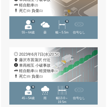
軽自動車
(2)
死亡
負傷
(0)
(1)
他
他
55～64歳
曇
幅～5.5m
信号なし
2023年6月7日(水)20:50
藤沢市菖蒲沢 付近
車両相互 小破事故
軽自動車
軽貨物車
(1)
(1)
死亡
負傷
(0)
(1)
他
他
45～54歳
雨
幅13.0～
信号なし
19.5m