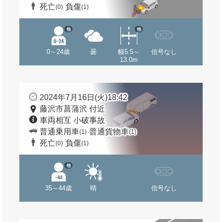
死亡
負傷
(0)
(1)
他
他
0～24歳
曇
幅5.5～
信号なし
13.0m
2024年7月16日(火)18:42
藤沢市菖蒲沢 付近
車両相互 小破事故
普通乗用車
普通貨物車
(1)
(1)
死亡
負傷
(0)
(1)
他
35～44歳
晴
信号なし