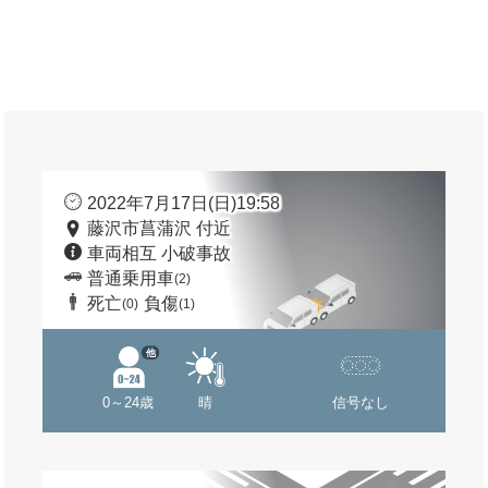
2022年7月17日(日)19:58
藤沢市菖蒲沢 付近
車両相互 小破事故
普通乗用車
(2)
死亡
負傷
(0)
(1)
他
0～24歳
晴
信号なし