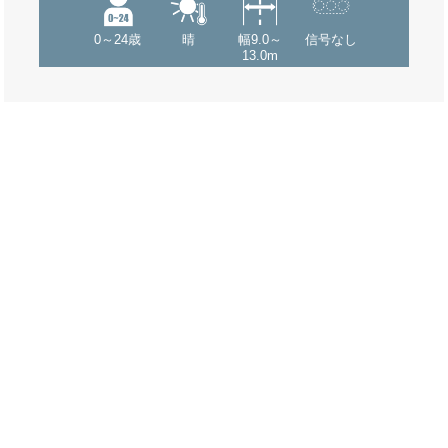
0～24歳
晴
幅9.0～
信号なし
13.0m