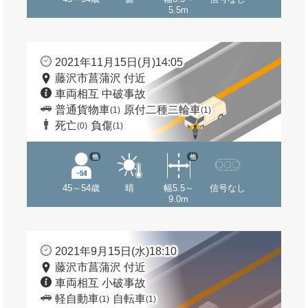
5.5m
2021年11月15日(月)14:05
藤沢市菖蒲沢 付近
車両相互 中破事故
普通貨物車
原付二種二輪車
(1)
(1)
死亡
負傷
(0)
(1)
他
他
45～54歳
晴
幅5.5～
信号なし
9.0m
2021年9月15日(水)18:10
藤沢市菖蒲沢 付近
車両相互 小破事故
軽自動車
自転車
(1)
(1)