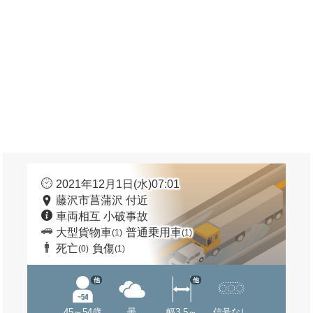
2021年12月1日(水)07:01
藤沢市菖蒲沢 付近
車両相互 小破事故
大型貨物車
普通乗用車
(1)
(1)
死亡
負傷
(0)
(1)
他
他
45～54歳
曇
幅3.5～
信号なし