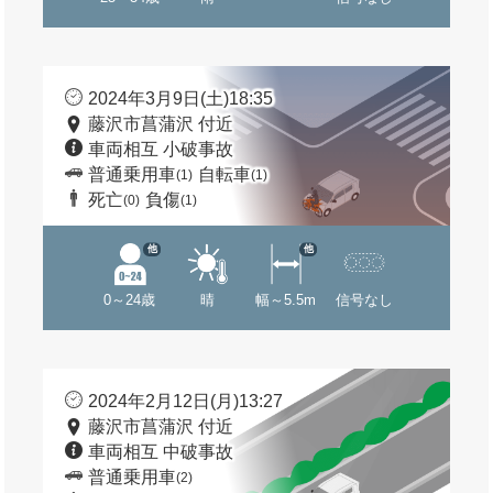
2024年3月9日(土)18:35
藤沢市菖蒲沢 付近
車両相互 小破事故
普通乗用車
自転車
(1)
(1)
死亡
負傷
(0)
(1)
他
他
0～24歳
晴
幅～5.5m
信号なし
2024年2月12日(月)13:27
藤沢市菖蒲沢 付近
車両相互 中破事故
普通乗用車
(2)