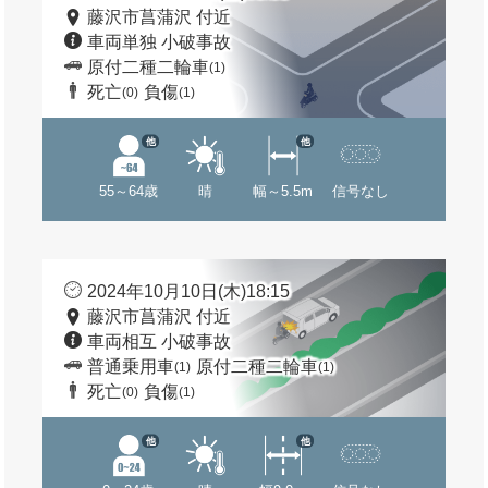
藤沢市菖蒲沢 付近
車両単独 小破事故
原付二種二輪車
(1)
死亡
負傷
(0)
(1)
他
他
55～64歳
晴
幅～5.5m
信号なし
2024年10月10日(木)18:15
藤沢市菖蒲沢 付近
車両相互 小破事故
普通乗用車
原付二種二輪車
(1)
(1)
死亡
負傷
(0)
(1)
他
他