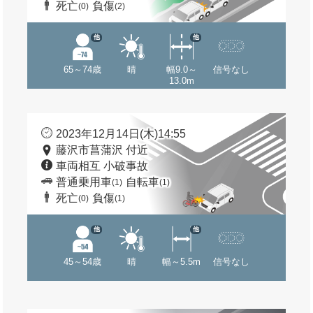
死亡
負傷
(0)
(2)
他
他
65～74歳
晴
幅9.0～
信号なし
13.0m
2023年12月14日(木)14:55
藤沢市菖蒲沢 付近
車両相互 小破事故
普通乗用車
自転車
(1)
(1)
死亡
負傷
(0)
(1)
他
他
45～54歳
晴
幅～5.5m
信号なし