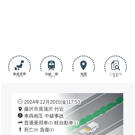
都道府県
沿線・駅
地図
こだわり
で探す
で探す
で探す
条件
2024年12月20日(金)17:53
藤沢市菖蒲沢 付近
車両相互 中破事故
普通乗用車
軽自動車
(2)
(1)
死亡
負傷
(0)
(2)