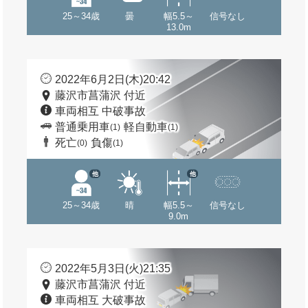
25～34歳
曇
幅5.5～
信号なし
13.0m
2022年6月2日(木)20:42
藤沢市菖蒲沢 付近
車両相互 中破事故
普通乗用車
軽自動車
(1)
(1)
死亡
負傷
(0)
(1)
他
他
25～34歳
晴
幅5.5～
信号なし
9.0m
2022年5月3日(火)21:35
藤沢市菖蒲沢 付近
車両相互 大破事故