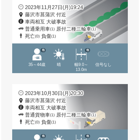
2023年11月27日(月)19:24
藤沢市菖蒲沢 付近
車両相互 大破事故
普通乗用車
原付二種二輪車
(1)
(1)
死亡
負傷
(0)
(1)
他
他
35～44歳
晴
幅9.0～
信号なし
13.0m
2023年10月30日(月)20:30
藤沢市菖蒲沢 付近
車両相互 大破事故
普通貨物車
原付二種二輪車
(1)
(1)
死亡
負傷
(0)
(1)
他
他