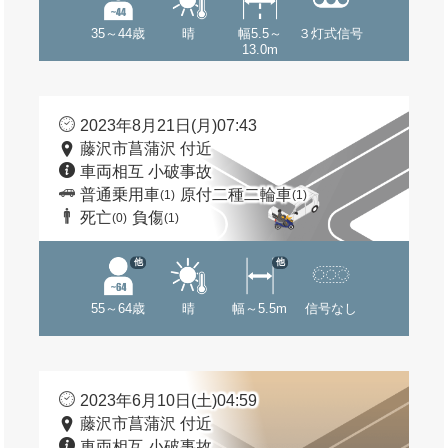
35～44歳
晴
幅5.5～
３灯式信号
13.0m
2023年8月21日(月)07:43
藤沢市菖蒲沢 付近
車両相互 小破事故
普通乗用車
原付二種二輪車
(1)
(1)
死亡
負傷
(0)
(1)
他
他
55～64歳
晴
幅～5.5m
信号なし
2023年6月10日(土)04:59
藤沢市菖蒲沢 付近
車両相互 小破事故