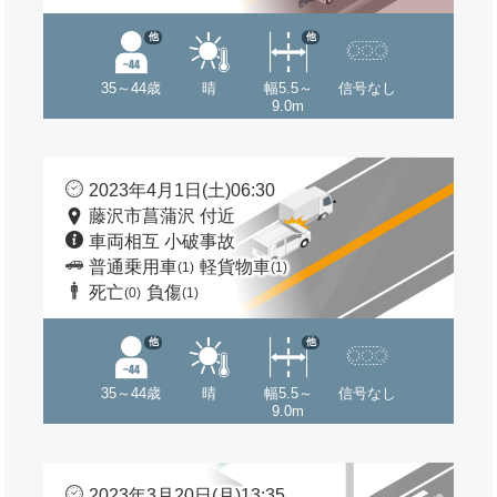
他
他
35～44歳
晴
幅5.5～
信号なし
9.0m
2023年4月1日(土)06:30
藤沢市菖蒲沢 付近
車両相互 小破事故
普通乗用車
軽貨物車
(1)
(1)
死亡
負傷
(0)
(1)
他
他
35～44歳
晴
幅5.5～
信号なし
9.0m
2023年3月20日(月)13:35