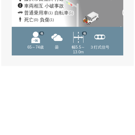
車両相互 小破事故
普通乗用車
自転車
(1)
(1)
死亡
負傷
(0)
(1)
他
他
65～74歳
曇
幅5.5～
３灯式信号
13.0m