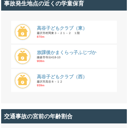
事故発生地点の近くの学童保育
高谷子どもクラブ（東）
藤沢市村岡東３－２１－２ １階
870m
放課後かまくらっ子ふじづか
鎌倉市寺分418-10
908m
高谷子どもクラブ（西）
藤沢市高谷８－１２
939m
交通事故の宮前の年齢割合