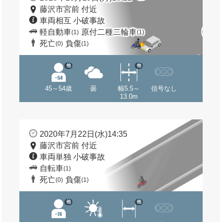
藤沢市宮前 付近
車両相互 小破事故
軽自動車
原付二種二輪車
(1)
(1)
死亡
負傷
(0)
(1)
他
他
45～54歳
曇
幅5.5～
信号なし
13.0m
2020年7月22日(水)14:35
藤沢市宮前 付近
車両単独 小破事故
自転車
(1)
死亡
負傷
(0)
(1)
他
他