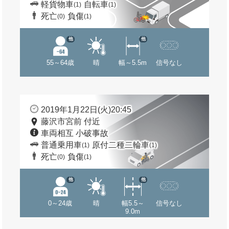
軽貨物車
自転車
(1)
(1)
死亡
負傷
(0)
(1)
他
他
55～64歳
晴
幅～5.5m
信号なし
2019年1月22日(火)20:45
藤沢市宮前 付近
車両相互 小破事故
普通乗用車
原付二種二輪車
(1)
(1)
死亡
負傷
(0)
(1)
他
他
0～24歳
晴
幅5.5～
信号なし
9.0m