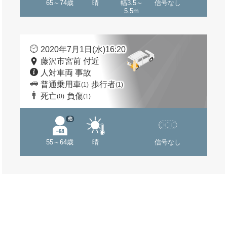
65～74歳
晴
幅3.5～
信号なし
5.5m
2020年7月1日(水)16:20
藤沢市宮前 付近
人対車両 事故
普通乗用車
歩行者
(1)
(1)
死亡
負傷
(0)
(1)
他
55～64歳
晴
信号なし