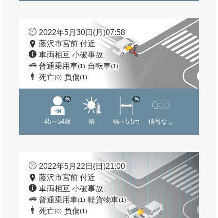
2022年5月30日(月)07:58
藤沢市宮前 付近
車両相互 小破事故
普通乗用車
自転車
(1)
(1)
死亡
負傷
(0)
(1)
他
他
45～54歳
晴
幅～5.5m
信号なし
2022年5月22日(日)21:00
藤沢市宮前 付近
車両相互 小破事故
普通乗用車
軽貨物車
(1)
(1)
死亡
負傷
(0)
(1)