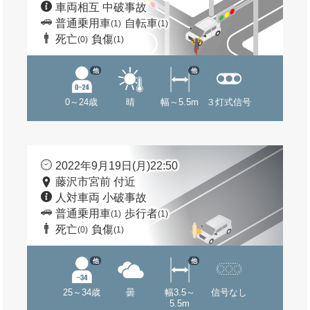
車両相互 中破事故
普通乗用車
自転車
(1)
(1)
死亡
負傷
(0)
(1)
他
他
0～24歳
晴
幅～5.5m
３灯式信号
2022年9月19日(月)22:50
藤沢市宮前 付近
人対車両 小破事故
普通乗用車
歩行者
(1)
(1)
死亡
負傷
(0)
(1)
他
他
25～34歳
曇
幅3.5～
信号なし
5.5m