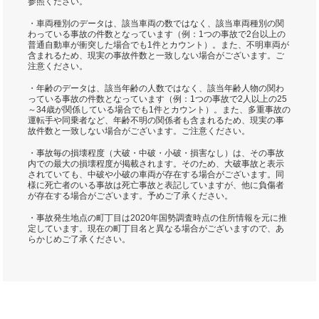
参照ください。
・車両種別のデータは、該当車両の数ではなく、該当車両種別の関
わっている事故の件数となっています（例：1つの事故で2台以上の
普通自動車が衝突した場合でも1件とカウント）。また、不明車両が
含まれるため、現実の事故件数と一致しない場合がございます。ご
注意ください。
・年齢のデータは、該当年齢の人数ではなく、該当年齢人物の関わ
っている事故の件数となっています（例：1つの事故で2人以上の25
～34歳が関係している場合でも1件とカウント）。また、多重事故の
運転手や同乗者など、年齢不明の関係者も含まれるため、現実の事
故件数と一致しない場合がございます。ご注意ください。
・事故毎の損壊程度（大破・中破・小破・損害なし）は、その事故
内での最大の損壊程度が掲載されます。そのため、大破事故と表示
されていても、中破や小破の車両が存在する場合がございます。同
様に死亡者のいる事故は死亡事故と表記していますが、他に負傷者
が存在する場合がございます。予めご了承ください。
・事故発生地点の町丁目は2020年国勢調査時点の住所情報を元に推
定しています。現在の町丁目名と異なる場合がございますので、あ
らかじめご了承ください。