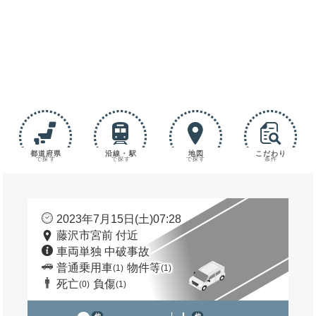
都道府県
沿線・駅
地図
こだわり
で探す
で探す
で探す
条件
2023年7月15日(土)07:28
藤沢市宮前 付近
車両単独 中破事故
普通乗用車
物件等
(1)
(1)
死亡
負傷
(0)
(1)
他
他