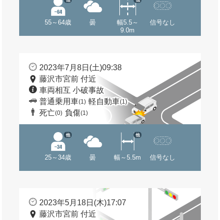
55～64歳
曇
幅5.5～
信号なし
9.0m
2023年7月8日(土)09:38
藤沢市宮前 付近
車両相互 小破事故
普通乗用車
軽自動車
(1)
(1)
死亡
負傷
(0)
(1)
他
他
25～34歳
曇
幅～5.5m
信号なし
2023年5月18日(木)17:07
藤沢市宮前 付近