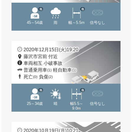
他
他
45～54歳
雨
幅～5.5m
信号なし
2020年12月15日(火)19:20
藤沢市宮前 付近
車両相互 小破事故
普通乗用車
軽自動車
(1)
(1)
死亡
負傷
(0)
(2)
他
他
25～34歳
晴
幅5.5～
信号なし
9.0m
2020年10月19日(月)10:21