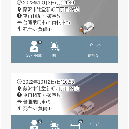
2022年10月3日(月)11:40
藤沢市辻堂新町四丁目 付近
車両相互 小破事故
普通乗用車
自転車
(1)
(1)
死亡
負傷
(0)
(1)
他
35～44歳
晴
信号なし
2022年10月2日(日)16:55
藤沢市辻堂新町四丁目 付近
車両相互 小破事故
普通乗用車
(2)
死亡
負傷
(0)
(1)
他
他