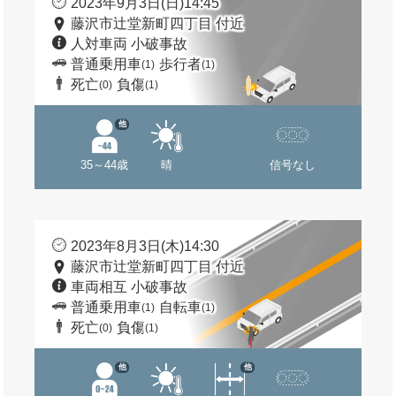
2023年9月3日(日)14:45
藤沢市辻堂新町四丁目 付近
人対車両 小破事故
普通乗用車
歩行者
(1)
(1)
死亡
負傷
(0)
(1)
他
35～44歳
晴
信号なし
2023年8月3日(木)14:30
藤沢市辻堂新町四丁目 付近
車両相互 小破事故
普通乗用車
自転車
(1)
(1)
死亡
負傷
(0)
(1)
他
他