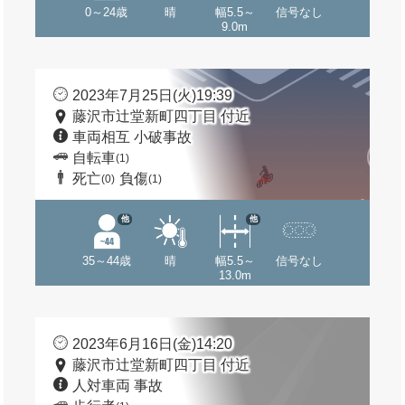
0～24歳
晴
幅5.5～
信号なし
9.0m
2023年7月25日(火)19:39
藤沢市辻堂新町四丁目 付近
車両相互 小破事故
自転車
(1)
死亡
負傷
(0)
(1)
他
他
35～44歳
晴
幅5.5～
信号なし
13.0m
2023年6月16日(金)14:20
藤沢市辻堂新町四丁目 付近
人対車両 事故