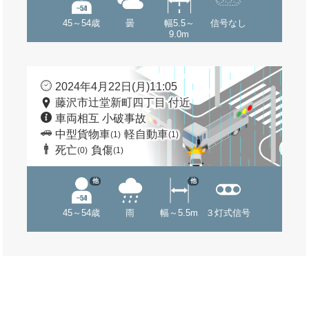
45～54歳
曇
幅5.5～
信号なし
9.0m
2024年4月22日(月)11:05
藤沢市辻堂新町四丁目 付近
車両相互 小破事故
中型貨物車
軽自動車
(1)
(1)
死亡
負傷
(0)
(1)
他
他
45～54歳
雨
幅～5.5m
３灯式信号