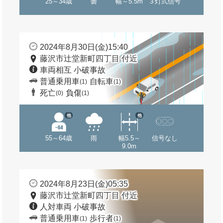
25～34歳
曇
幅～5.5m
３灯式信号
2024年8月30日(金)15:40
藤沢市辻堂新町四丁目 付近
車両相互 小破事故
普通乗用車
自転車
(1)
(1)
死亡
負傷
(0)
(1)
他
他
55～64歳
雨
幅5.5～
信号なし
9.0m
2024年8月23日(金)05:35
藤沢市辻堂新町四丁目 付近
人対車両 小破事故
普通乗用車
歩行者
(1)
(1)