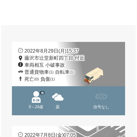
2022年8月29日(月)15:37
藤沢市辻堂新町四丁目 付近
車両相互 小破事故
普通貨物車
自転車
(1)
(1)
死亡
負傷
(0)
(1)
他
0～24歳
曇
信号なし
2022年7月8日(金)07:05