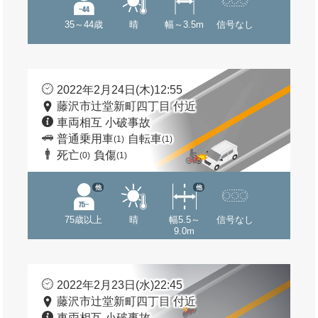
35～44歳
晴
幅～3.5m
信号なし
2022年2月24日(木)12:55
藤沢市辻堂新町四丁目 付近
車両相互 小破事故
普通乗用車
自転車
(1)
(1)
死亡
負傷
(0)
(1)
他
他
75歳以上
晴
幅5.5～
信号なし
9.0m
2022年2月23日(水)22:45
藤沢市辻堂新町四丁目 付近
車両相互 小破事故