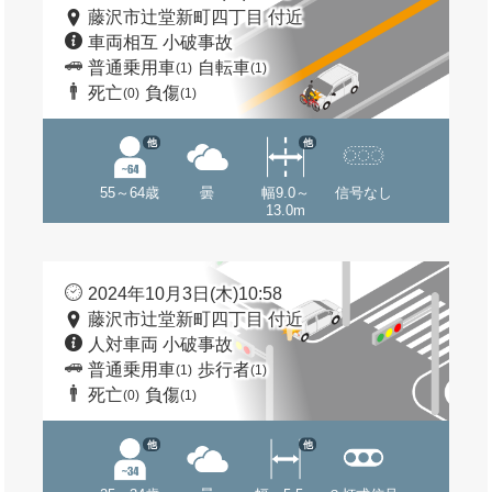
藤沢市辻堂新町四丁目 付近
車両相互 小破事故
普通乗用車
自転車
(1)
(1)
死亡
負傷
(0)
(1)
他
他
55～64歳
曇
幅9.0～
信号なし
13.0m
2024年10月3日(木)10:58
藤沢市辻堂新町四丁目 付近
人対車両 小破事故
普通乗用車
歩行者
(1)
(1)
死亡
負傷
(0)
(1)
他
他