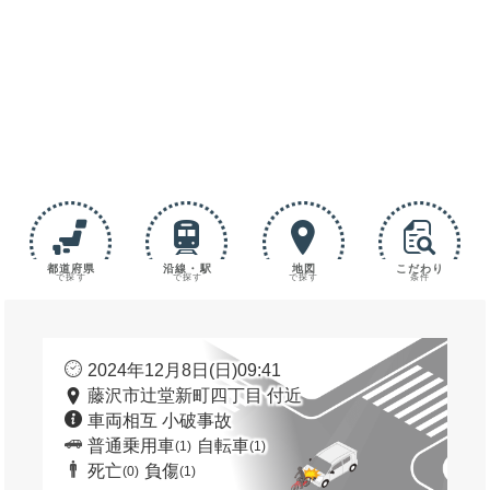
都道府県
沿線・駅
地図
こだわり
で探す
で探す
で探す
条件
2024年12月8日(日)09:41
藤沢市辻堂新町四丁目 付近
車両相互 小破事故
普通乗用車
自転車
(1)
(1)
死亡
負傷
(0)
(1)