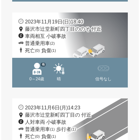
2023年11月19日(日)18:40
藤沢市辻堂新町四丁目ののそ 付近
車両相互 小破事故
普通乗用車
(2)
死亡
負傷
(0)
(1)
他
0～24歳
晴
信号なし
2023年11月6日(月)14:23
藤沢市辻堂新町四丁目の 付近
人対車両 小破事故
普通乗用車
歩行者
(1)
(1)
死亡
負傷
(0)
(1)