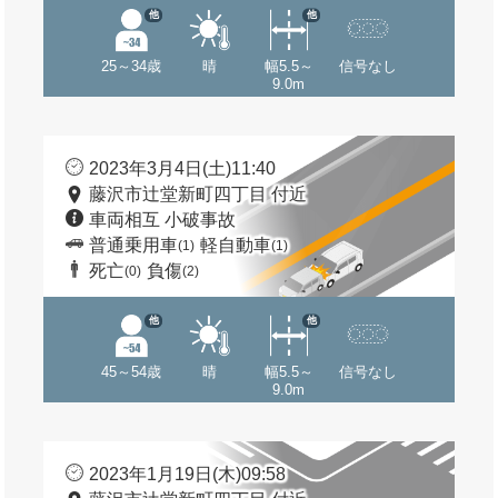
他
他
25～34歳
晴
幅5.5～
信号なし
9.0m
2023年3月4日(土)11:40
藤沢市辻堂新町四丁目 付近
車両相互 小破事故
普通乗用車
軽自動車
(1)
(1)
死亡
負傷
(0)
(2)
他
他
45～54歳
晴
幅5.5～
信号なし
9.0m
2023年1月19日(木)09:58