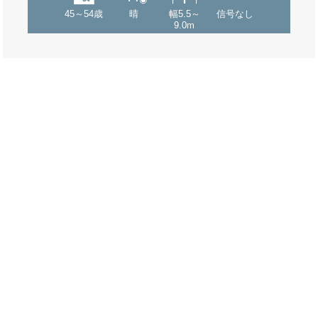
45～54歳
晴
幅5.5～
信号なし
9.0m