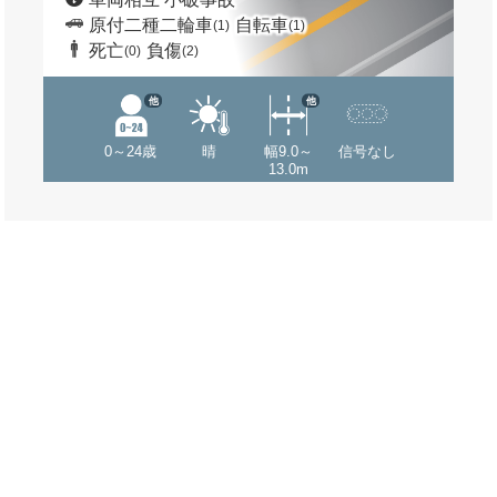
原付二種二輪車
自転車
(1)
(1)
死亡
負傷
(0)
(2)
他
他
0～24歳
晴
幅9.0～
信号なし
13.0m