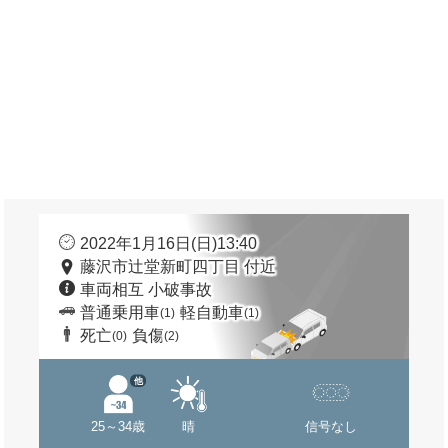
2022年1月16日(日)13:40
藤沢市辻堂新町四丁目 付近
車両相互 小破事故
普通乗用車
軽自動車
(1)
(1)
死亡
負傷
(0)
(2)
他
25～34歳
晴
信号なし