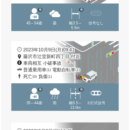
他
他
45～54歳
曇
幅3.5～
信号なし
5.5m
2023年10月9日(月)09:41
藤沢市辻堂新町四丁目 付近
車両相互 小破事故
普通乗用車
電動自転車
(1)
(1)
死亡
負傷
(0)
(1)
他
他
35～44歳
雨
幅5.5～
３灯式信号
13.0m