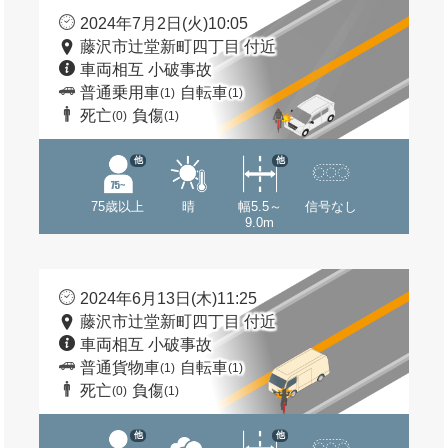
2024年7月2日(火)10:05
藤沢市辻堂新町四丁目 付近
車両相互 小破事故
普通乗用車
自転車
(1)
(1)
死亡
負傷
(0)
(1)
他
他
75歳以上
晴
幅5.5～
信号なし
9.0m
2024年6月13日(木)11:25
藤沢市辻堂新町四丁目 付近
車両相互 小破事故
普通貨物車
自転車
(1)
(1)
死亡
負傷
(0)
(1)
他
他