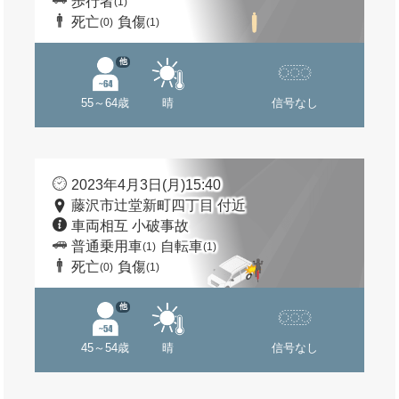
歩行者
(1)
死亡
負傷
(0)
(1)
他
55～64歳
晴
信号なし
2023年4月3日(月)15:40
藤沢市辻堂新町四丁目 付近
車両相互 小破事故
普通乗用車
自転車
(1)
(1)
死亡
負傷
(0)
(1)
他
45～54歳
晴
信号なし