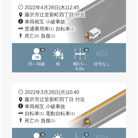
2022年4月28日(木)12:45
藤沢市辻堂新町四丁目 付近
車両相互 小破事故
普通乗用車
自転車
(1)
(1)
死亡
負傷
(0)
(1)
他
他
25～34歳
晴
幅5.5～
信号なし
9.0m
2022年3月28日(月)10:40
藤沢市辻堂新町四丁目 付近
車両相互 小破事故
自転車
電動自転車
(1)
(1)
死亡
負傷
(0)
(1)
他
他