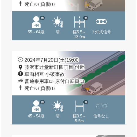
死亡
負傷
(0)
(1)
他
他
55～64歳
晴
幅5.5～
３灯式信号
13.0m
2024年7月20日(土)19:00
藤沢市辻堂新町四丁目 付近
車両相互 小破事故
普通乗用車
原付自転車
(1)
(1)
死亡
負傷
(0)
(1)
他
他
45～54歳
晴
幅3.5～
信号なし
5.5m