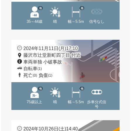
他
他
35～44歳
晴
幅～5.5m
信号なし
2024年11月11日(月)17:10
藤沢市辻堂新町四丁目 付近
車両単独 小破事故
自転車
(1)
死亡
負傷
(0)
(1)
他
他
75歳以上
晴
幅～5.5m
歩車分式信
号
2024年10月26日(土)14:40