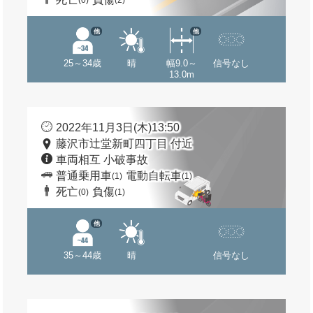
(0)
(2)
他
他
25～34歳
晴
幅9.0～
信号なし
13.0m
2022年11月3日(木)13:50
藤沢市辻堂新町四丁目 付近
車両相互 小破事故
普通乗用車
電動自転車
(1)
(1)
死亡
負傷
(0)
(1)
他
35～44歳
晴
信号なし