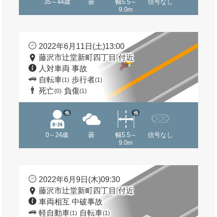
35～44歳
曇
幅5.5～
信号なし
9.0m
2022年6月11日(土)13:00
藤沢市辻堂新町四丁目 付近
人対車両 事故
自転車
歩行者
(1)
(1)
死亡
負傷
(0)
(1)
他
他
0～24歳
曇
幅5.5～
信号なし
9.0m
2022年6月9日(木)09:30
藤沢市辻堂新町四丁目 付近
車両相互 中破事故
軽自動車
自転車
(1)
(1)