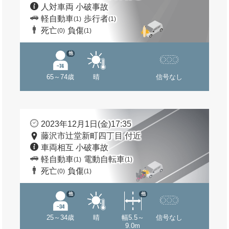
人対車両 小破事故
軽自動車
歩行者
(1)
(1)
死亡
負傷
(0)
(1)
他
65～74歳
晴
信号なし
2023年12月1日(金)17:35
藤沢市辻堂新町四丁目 付近
車両相互 小破事故
軽自動車
電動自転車
(1)
(1)
死亡
負傷
(0)
(1)
他
他
25～34歳
晴
幅5.5～
信号なし
9.0m