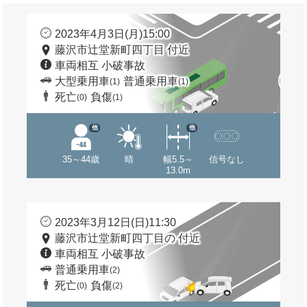
2023年4月3日(月)15:00
藤沢市辻堂新町四丁目 付近
車両相互 小破事故
大型乗用車
普通乗用車
(1)
(1)
死亡
負傷
(0)
(1)
他
他
35～44歳
晴
幅5.5～
信号なし
13.0m
2023年3月12日(日)11:30
藤沢市辻堂新町四丁目の 付近
車両相互 小破事故
普通乗用車
(2)
死亡
負傷
(0)
(2)