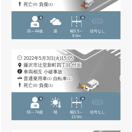
死亡
負傷
(0)
(1)
他
他
35～44歳
曇
幅5.5～
信号なし
9.0m
2022年5月3日(火)15:05
藤沢市辻堂新町四丁目 付近
車両相互 小破事故
普通乗用車
自転車
(1)
(1)
死亡
負傷
(0)
(1)
他
他
65～74歳
晴
幅5.5～
信号なし
13.0m