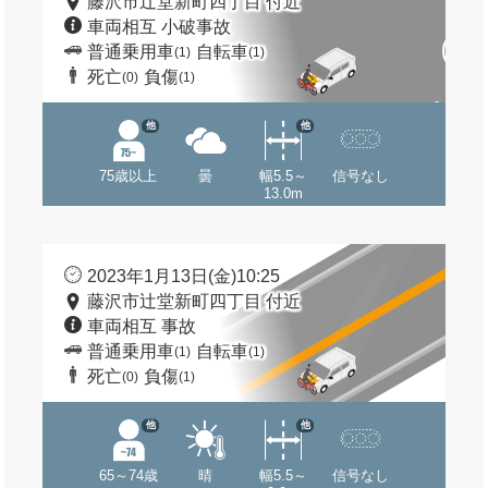
藤沢市辻堂新町四丁目 付近
車両相互 小破事故
普通乗用車
自転車
(1)
(1)
死亡
負傷
(0)
(1)
他
他
75歳以上
曇
幅5.5～
信号なし
13.0m
2023年1月13日(金)10:25
藤沢市辻堂新町四丁目 付近
車両相互 事故
普通乗用車
自転車
(1)
(1)
死亡
負傷
(0)
(1)
他
他
65～74歳
晴
幅5.5～
信号なし