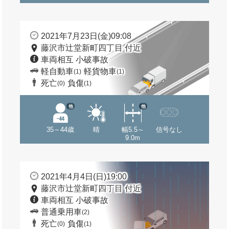
2021年7月23日(金)09:08
藤沢市辻堂新町四丁目 付近
車両相互 小破事故
軽自動車
軽貨物車
(1)
(1)
死亡
負傷
(0)
(1)
他
他
35～44歳
晴
幅5.5～
信号なし
9.0m
2021年4月4日(日)19:00
藤沢市辻堂新町四丁目 付近
車両相互 小破事故
普通乗用車
(2)
死亡
負傷
(0)
(1)