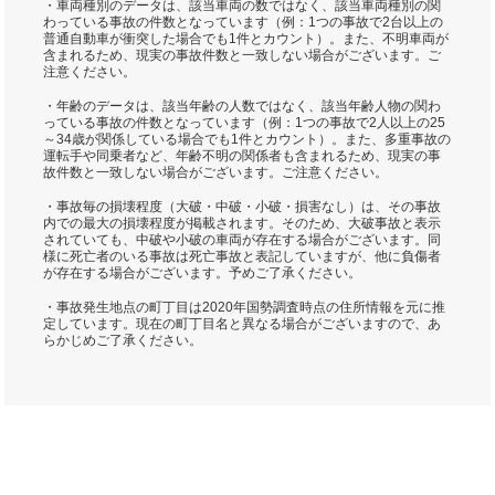
・車両種別のデータは、該当車両の数ではなく、該当車両種別の関
わっている事故の件数となっています（例：1つの事故で2台以上の
普通自動車が衝突した場合でも1件とカウント）。また、不明車両が
含まれるため、現実の事故件数と一致しない場合がございます。ご
注意ください。
・年齢のデータは、該当年齢の人数ではなく、該当年齢人物の関わ
っている事故の件数となっています（例：1つの事故で2人以上の25
～34歳が関係している場合でも1件とカウント）。また、多重事故の
運転手や同乗者など、年齢不明の関係者も含まれるため、現実の事
故件数と一致しない場合がございます。ご注意ください。
・事故毎の損壊程度（大破・中破・小破・損害なし）は、その事故
内での最大の損壊程度が掲載されます。そのため、大破事故と表示
されていても、中破や小破の車両が存在する場合がございます。同
様に死亡者のいる事故は死亡事故と表記していますが、他に負傷者
が存在する場合がございます。予めご了承ください。
・事故発生地点の町丁目は2020年国勢調査時点の住所情報を元に推
定しています。現在の町丁目名と異なる場合がございますので、あ
らかじめご了承ください。