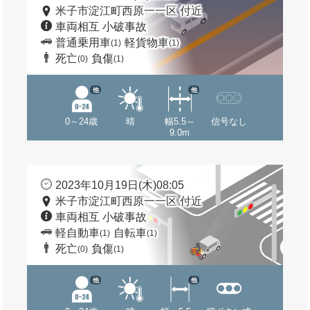
米子市淀江町西原一一区 付近
車両相互 小破事故
普通乗用車
軽貨物車
(1)
(1)
死亡
負傷
(0)
(1)
他
他
0～24歳
晴
幅5.5～
信号なし
9.0m
2023年10月19日(木)08:05
米子市淀江町西原一一区 付近
車両相互 小破事故
軽自動車
自転車
(1)
(1)
死亡
負傷
(0)
(1)
他
他