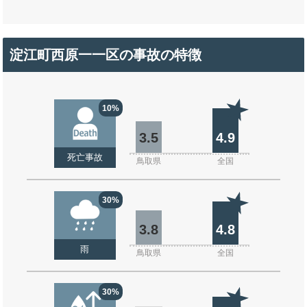
淀江町西原一一区の事故の特徴
10%
3.5
4.9
死亡事故
鳥取県
全国
30%
3.8
4.8
雨
鳥取県
全国
30%