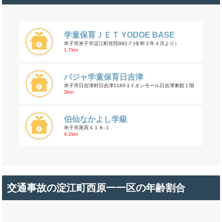
学童保育ＪＥＴ YODOE BASE
米子市米子市淀江町佐陀982-7 (令和３年４月より）
1.7km
パジャ学童保育日吉津
米子市日吉津村日吉津1160-1イオンモール日吉津東館１階
3km
伯仙なかよし学級
米子市尾高４１８-１
4.2km
交通事故の淀江町西原一一区の年齢割合