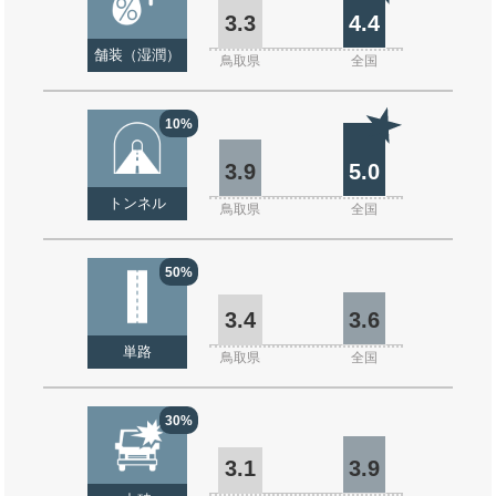
3.3
4.4
舗装（湿潤）
鳥取県
全国
10%
3.9
5.0
トンネル
鳥取県
全国
50%
3.4
3.6
単路
鳥取県
全国
30%
3.1
3.9