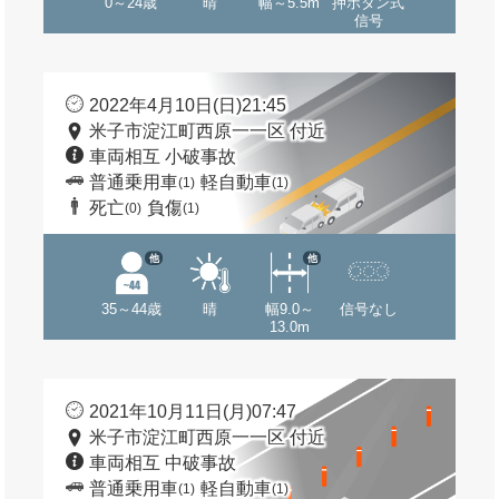
0～24歳
晴
幅～5.5m
押ボタン式
信号
2022年4月10日(日)21:45
米子市淀江町西原一一区 付近
車両相互 小破事故
普通乗用車
軽自動車
(1)
(1)
死亡
負傷
(0)
(1)
他
他
35～44歳
晴
幅9.0～
信号なし
13.0m
2021年10月11日(月)07:47
米子市淀江町西原一一区 付近
車両相互 中破事故
普通乗用車
軽自動車
(1)
(1)