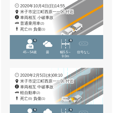
2020年10月4日(日)14:55
米子市淀江町西原一一区 付近
車両相互 小破事故
普通乗用車
(2)
死亡
負傷
(0)
(1)
他
他
45～54歳
曇
幅5.5～
信号なし
9.0m
2020年2月5日(水)08:10
米子市淀江町西原一一区 付近
車両相互 中破事故
軽自動車
(2)
死亡
負傷
(0)
(1)
他
他