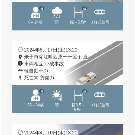
他
他
0～24歳
雨
幅～5.5m
３灯式信号
2024年8月17日(土)13:20
米子市淀江町西原一一区 付近
車両相互 小破事故
軽自動車
(2)
死亡
負傷
(0)
(1)
他
他
55～64歳
晴
幅3.5～
３灯式信号
5.5m
2024年4月10日(水)18:20