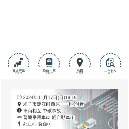
都道府県
沿線・駅
地図
こだわり
で探す
で探す
で探す
条件
2024年11月17日(日)18:19
米子市淀江町西原一一区 付近
車両相互 中破事故
普通乗用車
軽自動車
(1)
(1)
死亡
負傷
(0)
(1)