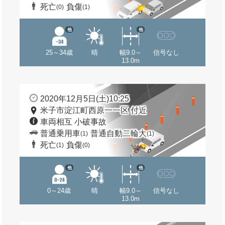
死亡
負傷
(0)
(1)
他
他
25～34歳
晴
幅9.0～
信号なし
13.0m
2020年12月5日(土)10:25
米子市淀江町西原一一区 付近
車両相互 小破事故
普通乗用車
普通自動二輪大
(1)
(1)
死亡
負傷
(1)
(0)
他
他
0～24歳
晴
幅9.0～
信号なし
13.0m