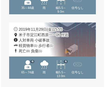
35～44歳
雨
幅5.5～
信号なし
9.0m
2019年11月29日(金)15:55
米子市淀江町西原一一区 付近
人対車両 小破事故
軽貨物車
歩行者
(1)
(1)
死亡
負傷
(0)
(1)
他
他
65～74歳
雨
幅5.5～
信号なし
13.0m