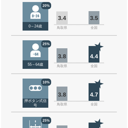
20%
3.4
3.5
0～24歳
鳥取県
全国
25%
3.8
4.4
55～64歳
鳥取県
全国
10%
3.8
4.7
押ボタン式信
鳥取県
全国
号
25%