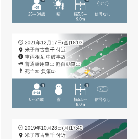
25～34歳
晴
幅5.5～
信号なし
9.0m
2021年12月17日(金)18:03
米子市古豊千 付近
車両相互 中破事故
普通乗用車
軽自動車
(1)
(1)
死亡
負傷
(0)
(1)
他
他
0～24歳
雪
幅5.5～
信号なし
9.0m
2019年10月28日(月)17:40
米子市古豊千 付近