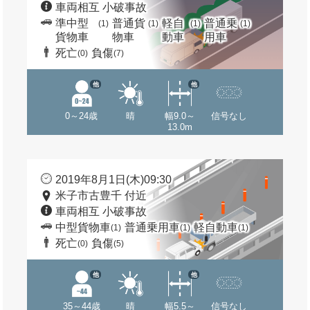
車両相互 小破事故
準中型
普通貨
軽自
普通乗
(1)
(1)
(1)
(1)
貨物車
物車
動車
用車
死亡
負傷
(0)
(7)
他
他
0～24歳
晴
幅9.0～
信号なし
13.0m
2019年8月1日(木)09:30
米子市古豊千 付近
車両相互 小破事故
中型貨物車
普通乗用車
軽自動車
(1)
(1)
(1)
死亡
負傷
(0)
(5)
他
他
35～44歳
晴
幅5.5～
信号なし