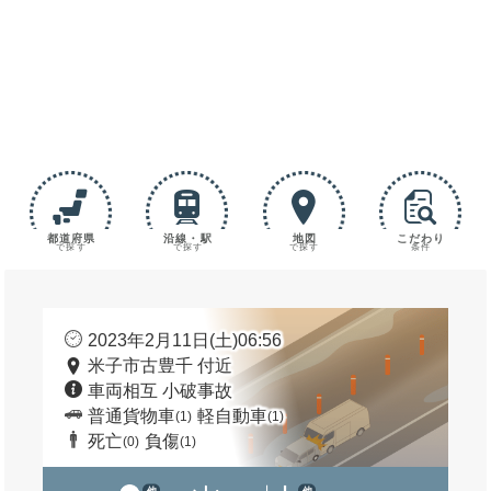
都道府県
沿線・駅
地図
こだわり
で探す
で探す
で探す
条件
2023年2月11日(土)06:56
米子市古豊千 付近
車両相互 小破事故
普通貨物車
軽自動車
(1)
(1)
死亡
負傷
(0)
(1)
他
他