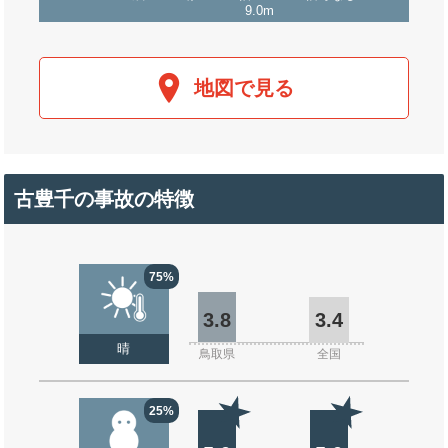
9.0m
地図で見る
古豊千の事故の特徴
75%
3.8
3.4
晴
鳥取県
全国
25%