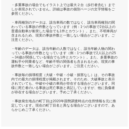
・多重事故の場合でもイラスト上では最大２台（歩行者含む）まで
しか表現されていません。詳細は事故の個別ページの文字情報をご
参照ください。
・車両種別のデータは、該当車両の数ではなく、該当車両種別の関
わっている事故の件数となっています（例：1つの事故で2台以上の
普通自動車が衝突した場合でも1件とカウント）。また、不明車両が
含まれるため、現実の事故件数と一致しない場合がございます。ご
注意ください。
・年齢のデータは、該当年齢の人数ではなく、該当年齢人物の関わ
っている事故の件数となっています（例：1つの事故で2人以上の25
～34歳が関係している場合でも1件とカウント）。また、多重事故の
運転手や同乗者など、年齢不明の関係者も含まれるため、現実の事
故件数と一致しない場合がございます。ご注意ください。
・事故毎の損壊程度（大破・中破・小破・損害なし）は、その事故
内での最大の損壊程度が掲載されます。そのため、大破事故と表示
されていても、中破や小破の車両が存在する場合がございます。同
様に死亡者のいる事故は死亡事故と表記していますが、他に負傷者
が存在する場合がございます。予めご了承ください。
・事故発生地点の町丁目は2020年国勢調査時点の住所情報を元に推
定しています。現在の町丁目名と異なる場合がございますので、あ
らかじめご了承ください。