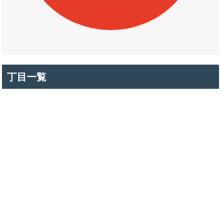
丁目一覧
勝田町
東山町
博労町一丁目
博労町二丁目
博労町三丁目
博労町四丁目
糀町一丁目
糀町二丁目
冨士見町
冨士見町一丁目
冨士見町二丁目
日ノ出町一丁目
日ノ出町二丁目
角盤町一丁目
角盤町二丁目
角盤町三丁目
角盤町四丁目
錦町一丁目
錦町二丁目
錦町三丁目
朝日町
道笑町一丁目
道笑町二丁目
道笑町三丁目
道笑町四丁目
長砂町
昭和町
万能町
日野町