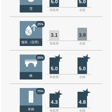
5.0
5.0
雪
鳥取県
全国
25%
3.1
3.9
舗装（湿潤）
鳥取県
全国
25%
5.0
5.0
橋
鳥取県
全国
75%
4.3
4.8
単路
鳥取県
全国