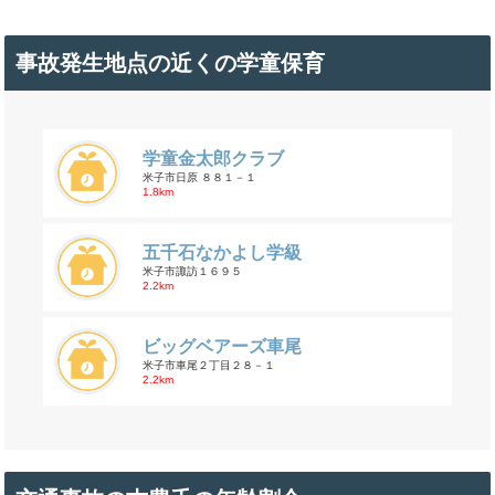
事故発生地点の近くの学童保育
学童金太郎クラブ
米子市日原 ８８１－１
1.8km
五千石なかよし学級
米子市諏訪１６９５
2.2km
ビッグベアーズ車尾
米子市車尾２丁目２８－１
2.2km