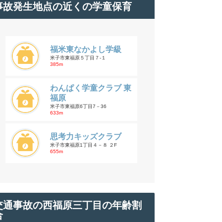
事故発生地点の近くの学童保育
福米東なかよし学級
米子市東福原５丁目７-１
385m
わんぱく学童クラブ 東
福原
米子市東福原6丁目7－36
633m
思考力キッズクラブ
米子市東福原1丁目４－８ ２F
655m
交通事故の西福原三丁目の年齢割
合