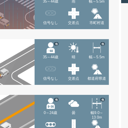
35～44歳
雨
幅～5.5m
信号なし
交差点
市町村道
他
他
35～44歳
晴
幅～5.5m
信号なし
交差点
都道府県道
他
他
0～24歳
曇
幅9.0～
13.0m