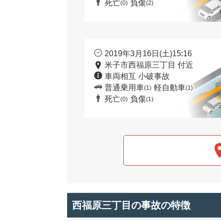
死亡
負傷
(0)
(2)
2019年3月16日(土)15:16
米子市西福原三丁目 付近
車両相互 小破事故
普通乗用車
軽自動車
(1)
(1)
死亡
負傷
(0)
(1)
西福原三丁目の事故の特徴