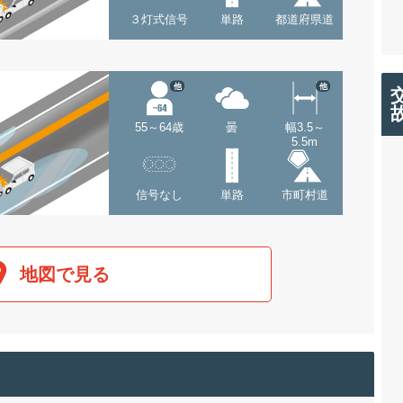
３灯式信号
単路
都道府県道
他
他
55～64歳
曇
幅3.5～
5.5m
信号なし
単路
市町村道
地図で見る