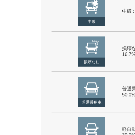
中破 :
中破
損壊な
16.7
損壊なし
普通乗
50.0
普通乗用車
軽自動