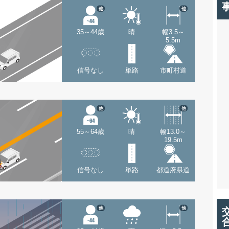
他
他
35～44歳
晴
幅3.5～
5.5m
信号なし
単路
市町村道
他
他
55～64歳
晴
幅13.0～
19.5m
信号なし
単路
都道府県道
他
他