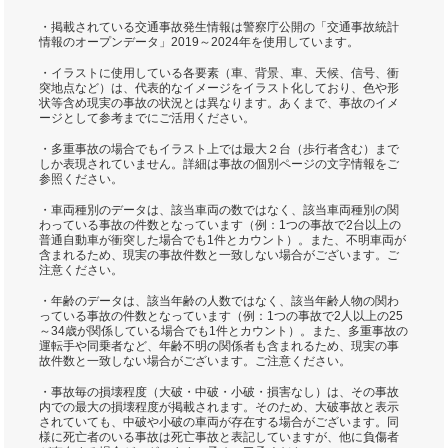
・掲載されている交通事故発生情報は警察庁公開の「交通事故統計
情報のオープンデータ」2019～2024年を使用しています。
・イラストに使用している各要素（車、背景、車、天候、信号、衝
突地点など）は、代表的なイメージをイラスト化しており、色や形
状等含め現実の事故の状況とは異なります。あくまで、事故のイメ
ージとして参考までにご活用ください。
・多重事故の場合でもイラスト上では最大２台（歩行者含む）まで
しか表現されていません。詳細は事故の個別ページの文字情報をご
参照ください。
・車両種別のデータは、該当車両の数ではなく、該当車両種別の関
わっている事故の件数となっています（例：1つの事故で2台以上の
普通自動車が衝突した場合でも1件とカウント）。また、不明車両が
含まれるため、現実の事故件数と一致しない場合がございます。ご
注意ください。
・年齢のデータは、該当年齢の人数ではなく、該当年齢人物の関わ
っている事故の件数となっています（例：1つの事故で2人以上の25
～34歳が関係している場合でも1件とカウント）。また、多重事故の
運転手や同乗者など、年齢不明の関係者も含まれるため、現実の事
故件数と一致しない場合がございます。ご注意ください。
・事故毎の損壊程度（大破・中破・小破・損害なし）は、その事故
内での最大の損壊程度が掲載されます。そのため、大破事故と表示
されていても、中破や小破の車両が存在する場合がございます。同
様に死亡者のいる事故は死亡事故と表記していますが、他に負傷者