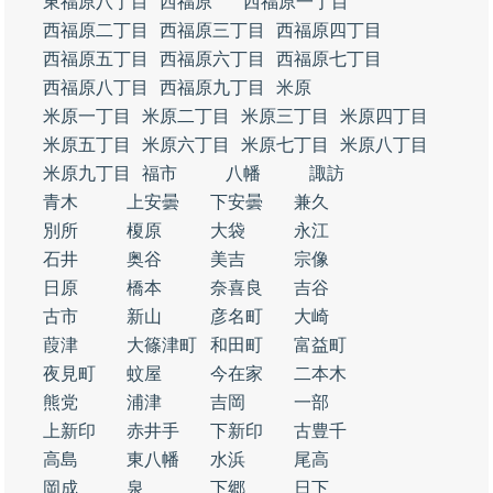
東福原八丁目
西福原
西福原一丁目
西福原二丁目
西福原三丁目
西福原四丁目
西福原五丁目
西福原六丁目
西福原七丁目
西福原八丁目
西福原九丁目
米原
米原一丁目
米原二丁目
米原三丁目
米原四丁目
米原五丁目
米原六丁目
米原七丁目
米原八丁目
米原九丁目
福市
八幡
諏訪
青木
上安曇
下安曇
兼久
別所
榎原
大袋
永江
石井
奥谷
美吉
宗像
日原
橋本
奈喜良
吉谷
古市
新山
彦名町
大崎
葭津
大篠津町
和田町
富益町
夜見町
蚊屋
今在家
二本木
熊党
浦津
吉岡
一部
上新印
赤井手
下新印
古豊千
高島
東八幡
水浜
尾高
岡成
泉
下郷
日下