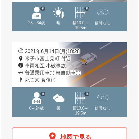
他
他
25～34歳
晴
幅13.0～
信号なし
19.5m
2021年6月14日(月)18:28
米子市冨士見町 付近
車両相互 小破事故
普通乗用車
軽自動車
(1)
(1)
死亡
負傷
(0)
(1)
他
他
0～24歳
曇
幅13.0～
信号なし
19.5m
地図で見る