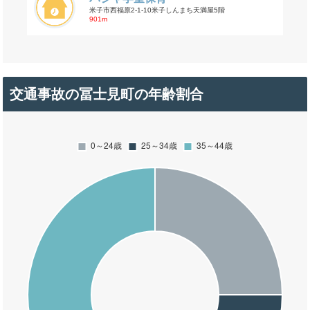
米子市西福原2-1-10米子しんまち天満屋5階
901m
交通事故の冨士見町の年齢割合