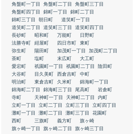
角盤町一丁目
角盤町二丁目
角盤町三丁目
角盤町四丁目
錦町一丁目
錦町二丁目
錦町三丁目
朝日町
道笑町一丁目
道笑町二丁目
道笑町三丁目
道笑町四丁目
長砂町
昭和町
万能町
日野町
法勝寺町
紺屋町
四日市町
東町
弥生町
陽田町
加茂町一丁目
加茂町二丁目
茶町
塩町
末広町
大工町
愛宕町
祇園町一丁目
祇園町二丁目
陰田町
大谷町
目久美町
西倉吉町
中町
明治町
東倉吉町
久米町
錦海町一丁目
錦海町二丁目
錦海町三丁目
尾高町
岩倉町
寺町
天神町一丁目
天神町二丁目
内町
立町一丁目
立町二丁目
立町三丁目
立町四丁目
灘町一丁目
灘町二丁目
灘町三丁目
花園町
西町
三旗町
義方町
旗ヶ崎
旗ヶ崎一丁目
旗ヶ崎二丁目
旗ヶ崎三丁目