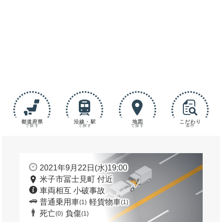
都道府県
沿線・駅
地図
こだわり
で探す
で探す
で探す
条件
2021年9月22日(水)19:00
米子市冨士見町 付近
車両相互 小破事故
普通乗用車
軽貨物車
(1)
(1)
死亡
負傷
(0)
(1)