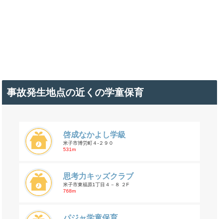
事故発生地点の近くの学童保育
啓成なかよし学級
米子市博労町４-２９０
531m
思考力キッズクラブ
米子市東福原1丁目４－８ ２F
768m
パジャ学童保育