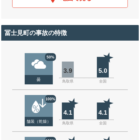
冨士見町の事故の特徴
50%
3.9
5.0
曇
鳥取県
全国
100%
4.1
4.1
舗装（乾燥）
鳥取県
全国