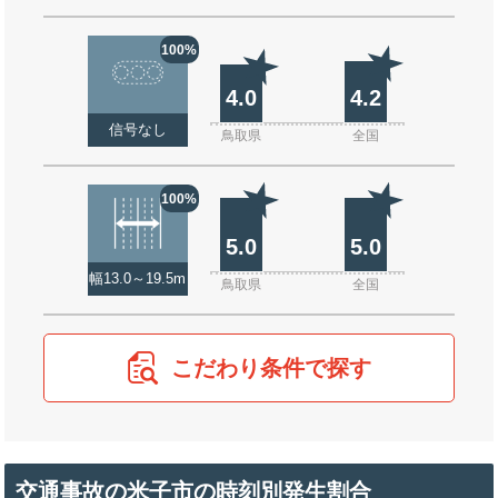
100%
4.0
4.2
信号なし
鳥取県
全国
100%
5.0
5.0
幅13.0～19.5m
鳥取県
全国
こだわり条件で探す
交通事故の米子市の時刻別発生割合