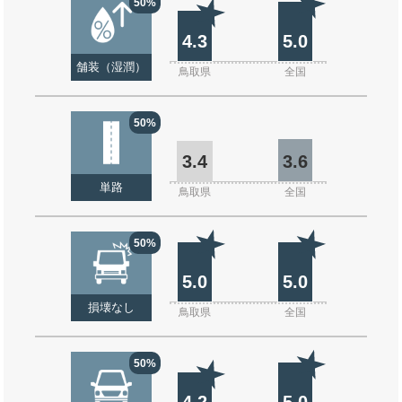
50%
4.3
5.0
舗装（湿潤）
鳥取県
全国
50%
3.4
3.6
単路
鳥取県
全国
50%
5.0
5.0
損壊なし
鳥取県
全国
50%
4.2
5.0