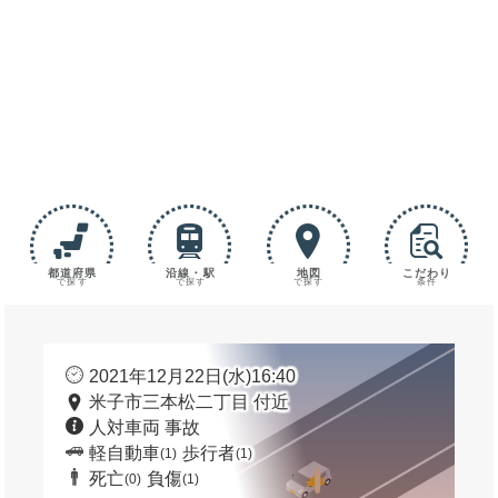
都道府県
沿線・駅
地図
こだわり
で探す
で探す
で探す
条件
2021年12月22日(水)16:40
米子市三本松二丁目 付近
人対車両 事故
軽自動車
歩行者
(1)
(1)
死亡
負傷
(0)
(1)