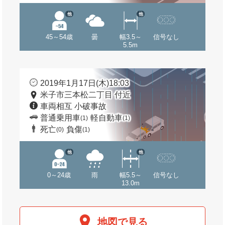
他
他
45～54歳
曇
幅3.5～
信号なし
5.5m
2019年1月17日(木)18:03
米子市三本松二丁目 付近
車両相互 小破事故
普通乗用車
軽自動車
(1)
(1)
死亡
負傷
(0)
(1)
他
他
0～24歳
雨
幅5.5～
信号なし
13.0m
地図で見る