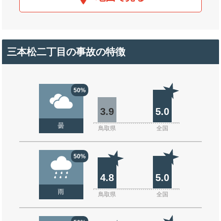
三本松二丁目の事故の特徴
50%
3.9
5.0
曇
鳥取県
全国
50%
4.8
5.0
雨
鳥取県
全国