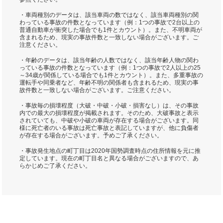
・車両種別のデータは、該当車両の数ではなく、該当車両種別の関
わっている事故の件数となっています（例：1つの事故で2台以上の
普通自動車が衝突した場合でも1件とカウント）。また、不明車両が
含まれるため、現実の事故件数と一致しない場合がございます。ご
注意ください。
・年齢のデータは、該当年齢の人数ではなく、該当年齢人物の関わ
っている事故の件数となっています（例：1つの事故で2人以上の25
～34歳が関係している場合でも1件とカウント）。また、多重事故の
運転手や同乗者など、年齢不明の関係者も含まれるため、現実の事
故件数と一致しない場合がございます。ご注意ください。
・事故毎の損壊程度（大破・中破・小破・損害なし）は、その事故
内での最大の損壊程度が掲載されます。そのため、大破事故と表示
されていても、中破や小破の車両が存在する場合がございます。同
様に死亡者のいる事故は死亡事故と表記していますが、他に負傷者
が存在する場合がございます。予めご了承ください。
・事故発生地点の町丁目は2020年国勢調査時点の住所情報を元に推
定しています。現在の町丁目名と異なる場合がございますので、あ
らかじめご了承ください。