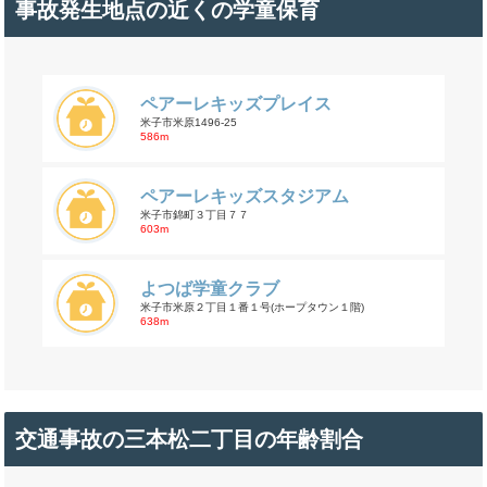
事故発生地点の近くの学童保育
ペアーレキッズプレイス
米子市米原1496-25
586m
ペアーレキッズスタジアム
米子市錦町３丁目７７
603m
よつば学童クラブ
米子市米原２丁目１番１号(ホープタウン１階)
638m
交通事故の三本松二丁目の年齢割合