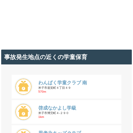
事故発生地点の近くの学童保育
わんぱく学童クラブ 南
米子市道笑町４丁目４９
570m
啓成なかよし学級
米子市博労町４-２９０
1km