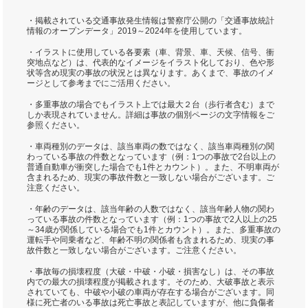
・掲載されている交通事故発生情報は警察庁公開の「交通事故統計
情報のオープンデータ」2019～2024年を使用しています。
・イラストに使用している各要素（車、背景、車、天候、信号、衝
突地点など）は、代表的なイメージをイラスト化しており、色や形
状等含め現実の事故の状況とは異なります。あくまで、事故のイメ
ージとして参考までにご活用ください。
・多重事故の場合でもイラスト上では最大２台（歩行者含む）まで
しか表現されていません。詳細は事故の個別ページの文字情報をご
参照ください。
・車両種別のデータは、該当車両の数ではなく、該当車両種別の関
わっている事故の件数となっています（例：1つの事故で2台以上の
普通自動車が衝突した場合でも1件とカウント）。また、不明車両が
含まれるため、現実の事故件数と一致しない場合がございます。ご
注意ください。
・年齢のデータは、該当年齢の人数ではなく、該当年齢人物の関わ
っている事故の件数となっています（例：1つの事故で2人以上の25
～34歳が関係している場合でも1件とカウント）。また、多重事故の
運転手や同乗者など、年齢不明の関係者も含まれるため、現実の事
故件数と一致しない場合がございます。ご注意ください。
・事故毎の損壊程度（大破・中破・小破・損害なし）は、その事故
内での最大の損壊程度が掲載されます。そのため、大破事故と表示
されていても、中破や小破の車両が存在する場合がございます。同
様に死亡者のいる事故は死亡事故と表記していますが、他に負傷者