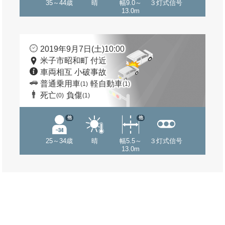
35～44歳
晴
幅9.0～
３灯式信号
13.0m
2019年9月7日(土)10:00
米子市昭和町 付近
車両相互 小破事故
普通乗用車
軽自動車
(1)
(1)
死亡
負傷
(0)
(1)
他
他
25～34歳
晴
幅5.5～
３灯式信号
13.0m