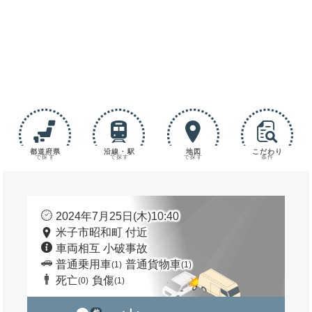
都道府県
沿線・駅
地図
こだわり
で探す
で探す
で探す
条件
2024年7月25日(木)10:40
米子市昭和町 付近
車両相互 小破事故
普通乗用車
普通貨物車
(1)
(1)
死亡
負傷
(0)
(1)
他