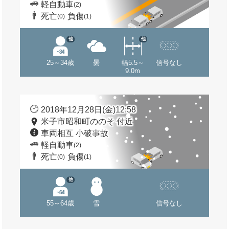
軽自動車
(2)
死亡
負傷
(0)
(1)
他
他
25～34歳
曇
幅5.5～
信号なし
9.0m
2018年12月28日(金)12:58
米子市昭和町ののそ 付近
車両相互 小破事故
軽自動車
(2)
死亡
負傷
(0)
(1)
他
55～64歳
雪
信号なし