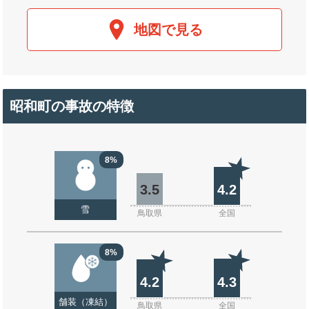
地図で見る
昭和町の事故の特徴
8%
3.5
4.2
雪
鳥取県
全国
8%
4.2
4.3
舗装（凍結）
鳥取県
全国