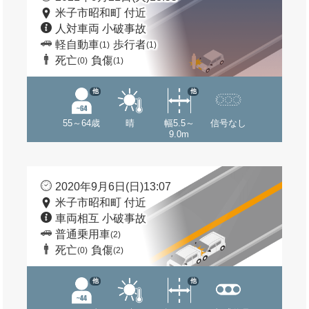
米子市昭和町 付近
人対車両 小破事故
軽自動車
歩行者
(1)
(1)
死亡
負傷
(0)
(1)
他
他
55～64歳
晴
幅5.5～
信号なし
9.0m
2020年9月6日(日)13:07
米子市昭和町 付近
車両相互 小破事故
普通乗用車
(2)
死亡
負傷
(0)
(2)
他
他