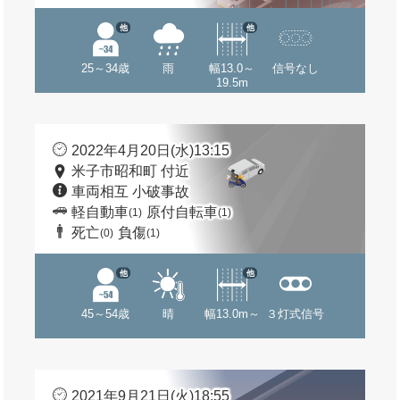
他
他
25～34歳
雨
幅13.0～
信号なし
19.5m
2022年4月20日(水)13:15
米子市昭和町 付近
車両相互 小破事故
軽自動車
原付自転車
(1)
(1)
死亡
負傷
(0)
(1)
他
他
45～54歳
晴
幅13.0m～
３灯式信号
2021年9月21日(火)18:55