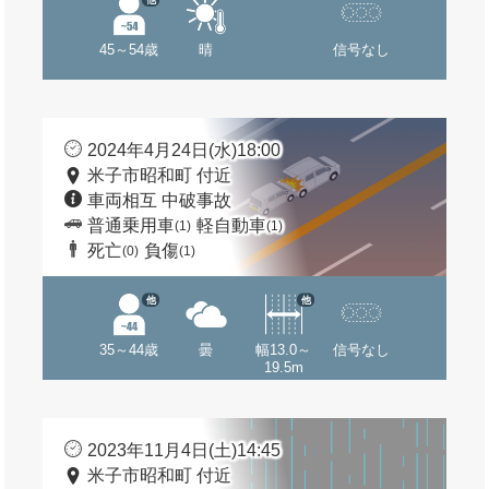
45～54歳
晴
信号なし
2024年4月24日(水)18:00
米子市昭和町 付近
車両相互 中破事故
普通乗用車
軽自動車
(1)
(1)
死亡
負傷
(0)
(1)
他
他
35～44歳
曇
幅13.0～
信号なし
19.5m
2023年11月4日(土)14:45
米子市昭和町 付近