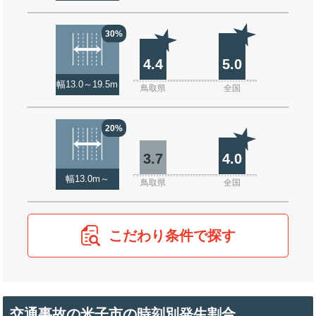
30%
4.4
5.0
幅13.0～19.5m
鳥取県
全国
20%
3.7
4.0
幅13.0m～
鳥取県
全国
こだわり条件で探す
交通事故の米子市の時刻別発生割合