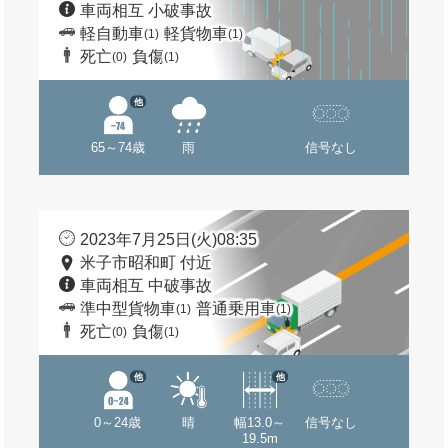
車両相互 小破事故
軽自動車
軽貨物車
(1)
(1)
死亡
負傷
(0)
(1)
他
65～74歳
雨
信号なし
2023年7月25日(火)08:35
米子市昭和町 付近
車両相互 中破事故
準中型貨物車
普通乗用車
(1)
(1)
死亡
負傷
(0)
(1)
他
他
0～24歳
晴
幅13.0～
信号なし
19.5m