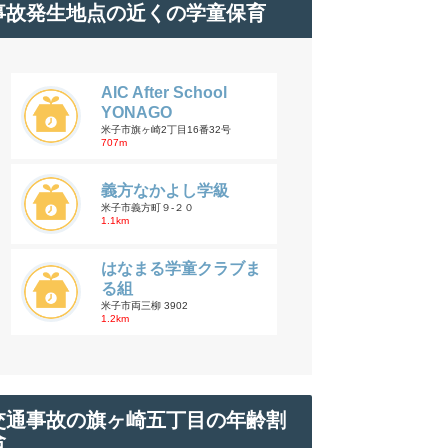
事故発生地点の近くの学童保育
AIC After School
YONAGO
米子市旗ヶ崎2丁目16番32号
707m
義方なかよし学級
米子市義方町９-２０
1.1km
はなまる学童クラブま
る組
米子市両三柳 3902
1.2km
交通事故の旗ヶ崎五丁目の年齢割
合