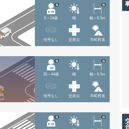
他
他
0～24歳
晴
幅～5.5m
信号なし
交差点
市町村道
他
他
35～44歳
晴
幅～5.5m
信号なし
交差点
市町村道
他
他