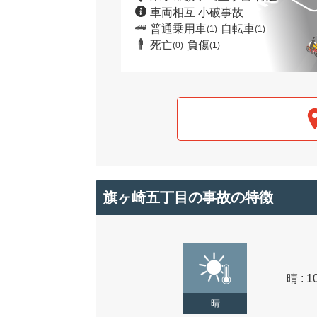
車両相互 小破事故
普通乗用車
自転車
(1)
(1)
死亡
負傷
(0)
(1)
旗ヶ崎五丁目の事故の特徴
晴 : 1
晴