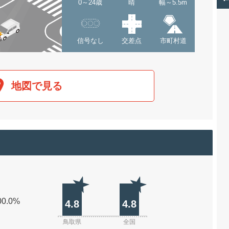
0～24歳
晴
幅～5.5m
信号なし
交差点
市町村道
地図で見る
00.0%
4.8
4.8
鳥取県
全国