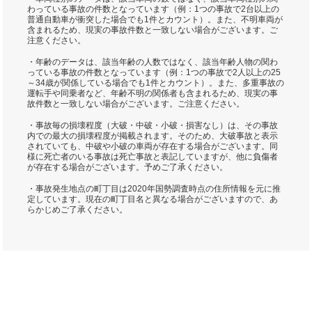
わっている事故の件数となっています（例：1つの事故で2台以上の
普通自動車が衝突した場合でも1件とカウント）。また、不明車両が
含まれるため、現実の事故件数と一致しない場合がございます。ご
注意ください。
・年齢のデータは、該当年齢の人数ではなく、該当年齢人物の関わ
っている事故の件数となっています（例：1つの事故で2人以上の25
～34歳が関係している場合でも1件とカウント）。また、多重事故の
運転手や同乗者など、年齢不明の関係者も含まれるため、現実の事
故件数と一致しない場合がございます。ご注意ください。
・事故毎の損壊程度（大破・中破・小破・損害なし）は、その事故
内での最大の損壊程度が掲載されます。そのため、大破事故と表示
されていても、中破や小破の車両が存在する場合がございます。同
様に死亡者のいる事故は死亡事故と表記していますが、他に負傷者
が存在する場合がございます。予めご了承ください。
・事故発生地点の町丁目は2020年国勢調査時点の住所情報を元に推
定しています。現在の町丁目名と異なる場合がございますので、あ
らかじめご了承ください。