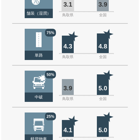
3.1
3.9
舗装（湿潤）
鳥取県
全国
75%
4.3
4.8
単路
鳥取県
全国
50%
3.9
5.0
中破
鳥取県
全国
25%
4.1
5.0
軽貨物車