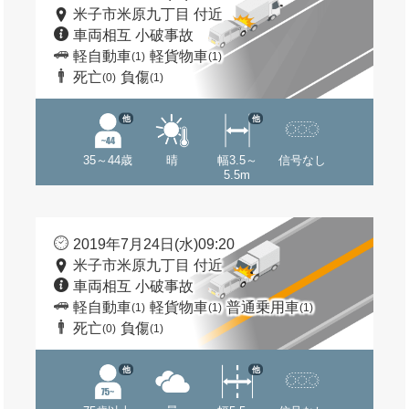
米子市米原九丁目 付近
車両相互 小破事故
軽自動車
軽貨物車
(1)
(1)
死亡
負傷
(0)
(1)
他
他
35～44歳
晴
幅3.5～
信号なし
5.5m
2019年7月24日(水)09:20
米子市米原九丁目 付近
車両相互 小破事故
軽自動車
軽貨物車
普通乗用車
(1)
(1)
(1)
死亡
負傷
(0)
(1)
他
他