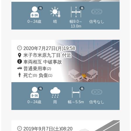
他
他
0～24歳
晴
幅9.0～
信号なし
13.0m
2020年7月27日(月)19:58
米子市米原九丁目 付近
車両相互 中破事故
普通乗用車
(2)
死亡
負傷
(0)
(1)
他
他
0～24歳
雨
幅～5.5m
信号なし
2019年9月7日(土)08:20