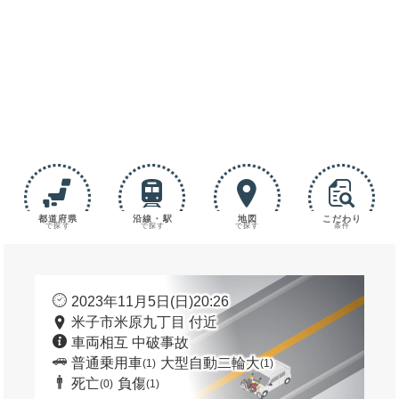
都道府県
沿線・駅
地図
こだわり
で探す
で探す
で探す
条件
2023年11月5日(日)20:26
米子市米原九丁目 付近
車両相互 中破事故
普通乗用車
大型自動二輪大
(1)
(1)
死亡
負傷
(0)
(1)