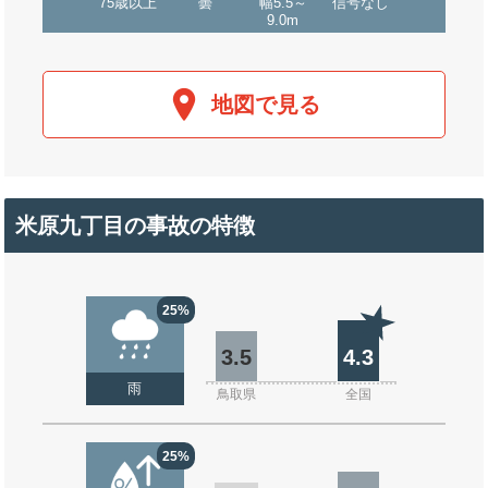
75歳以上
曇
幅5.5～
信号なし
9.0m
地図で見る
米原九丁目の事故の特徴
25%
3.5
4.3
雨
鳥取県
全国
25%