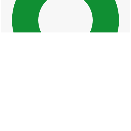
丁目一覧
君が峰町
大塚
大塚一丁目
大塚二丁目
芝町
府内
府内町
上の丸町