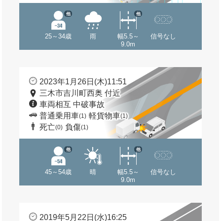
他
他
25～34歳
雨
幅5.5～
信号なし
9.0m
2023年1月26日(木)11:51
三木市吉川町西奥 付近
車両相互 中破事故
普通乗用車
軽貨物車
(1)
(1)
死亡
負傷
(0)
(1)
他
他
45～54歳
晴
幅5.5～
信号なし
9.0m
2019年5月22日(水)16:25