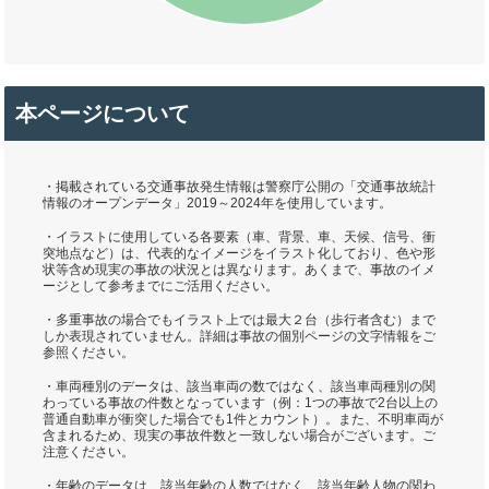
本ページについて
・掲載されている交通事故発生情報は警察庁公開の「交通事故統計
情報のオープンデータ」2019～2024年を使用しています。
・イラストに使用している各要素（車、背景、車、天候、信号、衝
突地点など）は、代表的なイメージをイラスト化しており、色や形
状等含め現実の事故の状況とは異なります。あくまで、事故のイメ
ージとして参考までにご活用ください。
・多重事故の場合でもイラスト上では最大２台（歩行者含む）まで
しか表現されていません。詳細は事故の個別ページの文字情報をご
参照ください。
・車両種別のデータは、該当車両の数ではなく、該当車両種別の関
わっている事故の件数となっています（例：1つの事故で2台以上の
普通自動車が衝突した場合でも1件とカウント）。また、不明車両が
含まれるため、現実の事故件数と一致しない場合がございます。ご
注意ください。
・年齢のデータは、該当年齢の人数ではなく、該当年齢人物の関わ