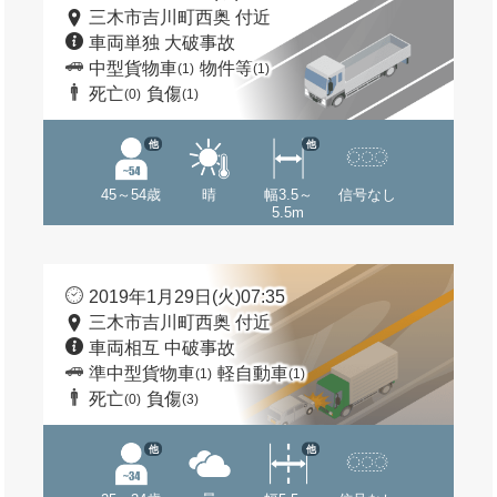
三木市吉川町西奥 付近
車両単独 大破事故
中型貨物車
物件等
(1)
(1)
死亡
負傷
(0)
(1)
他
他
45～54歳
晴
幅3.5～
信号なし
5.5m
2019年1月29日(火)07:35
三木市吉川町西奥 付近
車両相互 中破事故
準中型貨物車
軽自動車
(1)
(1)
死亡
負傷
(0)
(3)
他
他