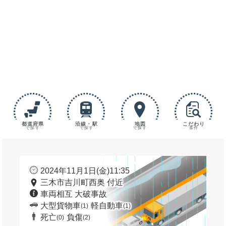
都道府県
沿線・駅
地図
こだわり
で探す
で探す
で探す
条件
2024年11月1日(金)11:35
三木市吉川町西奥 付近
車両相互 大破事故
大型貨物車
軽自動車
(1)
(1)
死亡
負傷
(0)
(2)