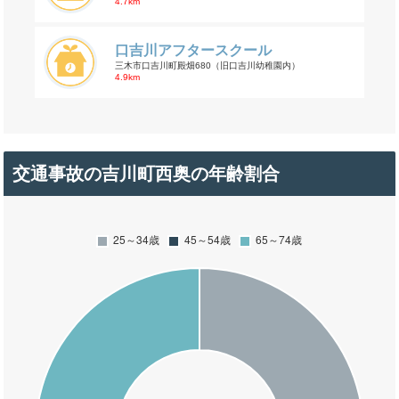
4.7km
口吉川アフタースクール
三木市口吉川町殿畑680（旧口吉川幼稚園内）
4.9km
交通事故の吉川町西奥の年齢割合