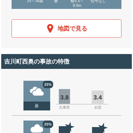
25～34歳
曇
幅5.5～
信号なし
9.0m
地図で見る
吉川町西奥の事故の特徴
25%
3.8
3.4
曇
兵庫県
全国
25%