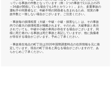
っている事故の件数となっています（例：1つの事故で2人以上の25
～34歳が関係している場合でも1件とカウント）。また、多重事故の
運転手や同乗者など、年齢不明の関係者も含まれるため、現実の事
故件数と一致しない場合がございます。ご注意ください。
・事故毎の損壊程度（大破・中破・小破・損害なし）は、その事故
内での最大の損壊程度が掲載されます。そのため、大破事故と表示
されていても、中破や小破の車両が存在する場合がございます。同
様に死亡者のいる事故は死亡事故と表記していますが、他に負傷者
が存在する場合がございます。予めご了承ください。
・事故発生地点の町丁目は2020年国勢調査時点の住所情報を元に推
定しています。現在の町丁目名と異なる場合がございますので、あ
らかじめご了承ください。