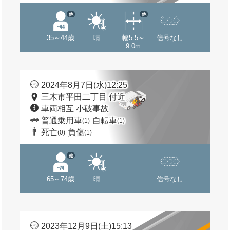
他
他
35～44歳
晴
幅5.5～
信号なし
9.0m
2024年8月7日(水)12:25
三木市平田二丁目 付近
車両相互 小破事故
普通乗用車
自転車
(1)
(1)
死亡
負傷
(0)
(1)
他
65～74歳
晴
信号なし
2023年12月9日(土)15:13