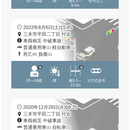
55～64歳
晴
幅5.5～
信号なし
9.0m
2022年8月6日(土)15:45
三木市平田二丁目 付近
車両相互 中破事故
普通乗用車
軽自動車
(1)
(1)
死亡
負傷
(0)
(1)
他
他
55～64歳
晴
幅5.5～
３灯式信号
13.0m
2020年12月29日(火)08:35
三木市平田二丁目 付近
車両相互 中破事故
普通乗用車
自転車
(1)
(1)