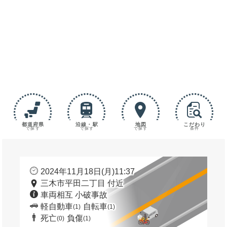
都道府県
沿線・駅
地図
こだわり
で探す
で探す
で探す
条件
2024年11月18日(月)11:37
三木市平田二丁目 付近
車両相互 小破事故
軽自動車
自転車
(1)
(1)
死亡
負傷
(0)
(1)