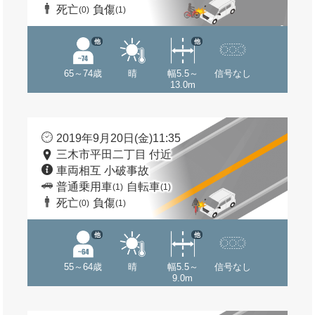
死亡
負傷
(0)
(1)
他
他
65～74歳
晴
幅5.5～
信号なし
13.0m
2019年9月20日(金)11:35
三木市平田二丁目 付近
車両相互 小破事故
普通乗用車
自転車
(1)
(1)
死亡
負傷
(0)
(1)
他
他
55～64歳
晴
幅5.5～
信号なし
9.0m