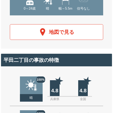
0～24歳
晴
幅～5.5m
信号なし
地図で見る
平田二丁目の事故の特徴
100%
4.8
4.8
晴
兵庫県
全国