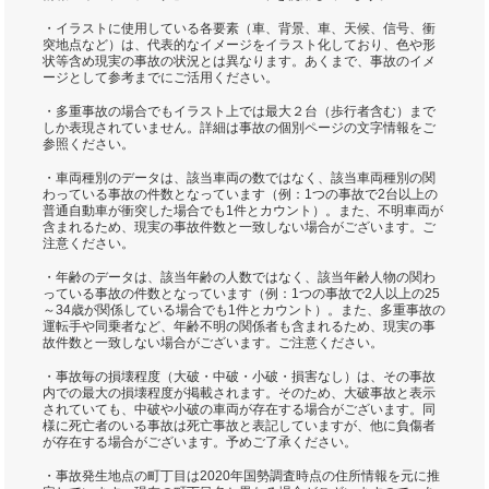
・イラストに使用している各要素（車、背景、車、天候、信号、衝
突地点など）は、代表的なイメージをイラスト化しており、色や形
状等含め現実の事故の状況とは異なります。あくまで、事故のイメ
ージとして参考までにご活用ください。
・多重事故の場合でもイラスト上では最大２台（歩行者含む）まで
しか表現されていません。詳細は事故の個別ページの文字情報をご
参照ください。
・車両種別のデータは、該当車両の数ではなく、該当車両種別の関
わっている事故の件数となっています（例：1つの事故で2台以上の
普通自動車が衝突した場合でも1件とカウント）。また、不明車両が
含まれるため、現実の事故件数と一致しない場合がございます。ご
注意ください。
・年齢のデータは、該当年齢の人数ではなく、該当年齢人物の関わ
っている事故の件数となっています（例：1つの事故で2人以上の25
～34歳が関係している場合でも1件とカウント）。また、多重事故の
運転手や同乗者など、年齢不明の関係者も含まれるため、現実の事
故件数と一致しない場合がございます。ご注意ください。
・事故毎の損壊程度（大破・中破・小破・損害なし）は、その事故
内での最大の損壊程度が掲載されます。そのため、大破事故と表示
されていても、中破や小破の車両が存在する場合がございます。同
様に死亡者のいる事故は死亡事故と表記していますが、他に負傷者
が存在する場合がございます。予めご了承ください。
・事故発生地点の町丁目は2020年国勢調査時点の住所情報を元に推