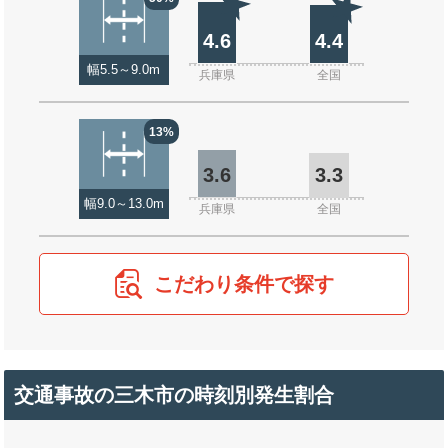
4.6
4.4
幅5.5～9.0m
兵庫県
全国
13%
3.6
3.3
幅9.0～13.0m
兵庫県
全国
こだわり条件で探す
交通事故の三木市の時刻別発生割合