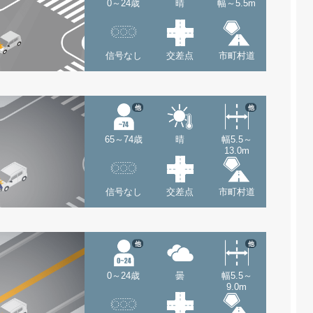
0～24歳
晴
幅～5.5m
信号なし
交差点
市町村道
他
他
65～74歳
晴
幅5.5～
13.0m
信号なし
交差点
市町村道
他
他
0～24歳
曇
幅5.5～
9.0m