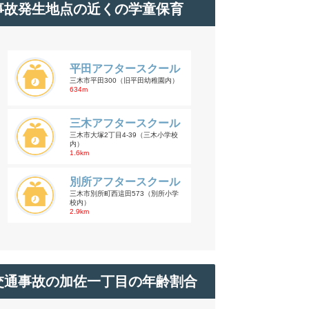
事故発生地点の近くの学童保育
平田アフタースクール
三木市平田300（旧平田幼稚園内）
634m
三木アフタースクール
三木市大塚2丁目4-39（三木小学校
内）
1.6km
別所アフタースクール
三木市別所町西這田573（別所小学
校内）
2.9km
交通事故の加佐一丁目の年齢割合