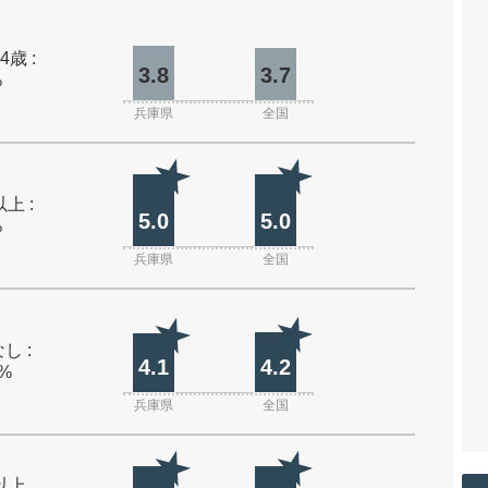
4歳 :
3.8
3.7
%
兵庫県
全国
上 :
5.0
5.0
%
兵庫県
全国
し :
4.1
4.2
0%
兵庫県
全国
m以上