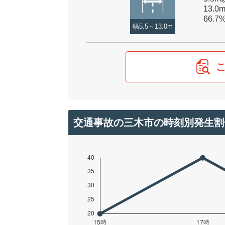
13.0
66.7
幅5.5～13.0m
交通事故の三木市の時刻別発生割