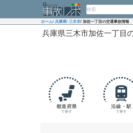
ホーム
/ 兵庫県
/ 三木市
/ 加佐一丁目の交通事故情報
兵庫県三木市加佐一丁目
都道府県
沿線・駅
で探す
で探す