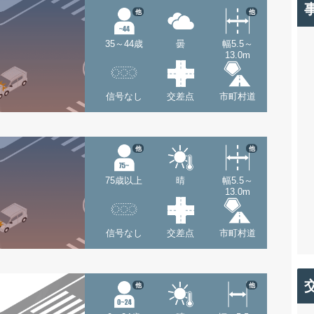
他
他
35～44歳
曇
幅5.5～
13.0m
信号なし
交差点
市町村道
他
他
75歳以上
晴
幅5.5～
13.0m
信号なし
交差点
市町村道
他
他