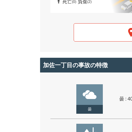
死亡
負傷
(0)
(2)
加佐一丁目の事故の特徴
曇 : 4
曇