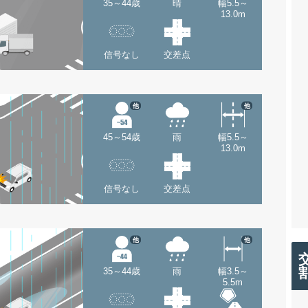
35～44歳
晴
幅5.5～
13.0m
信号なし
交差点
他
他
45～54歳
雨
幅5.5～
13.0m
信号なし
交差点
他
他
35～44歳
雨
幅3.5～
5.5m