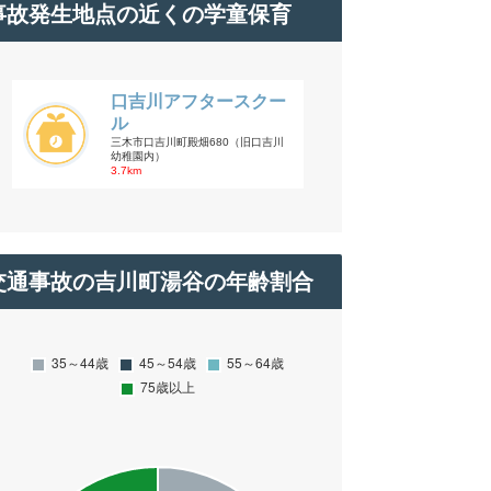
事故発生地点の近くの学童保育
口吉川アフタースクー
ル
三木市口吉川町殿畑680（旧口吉川
幼稚園内）
3.7km
交通事故の吉川町湯谷の年齢割合