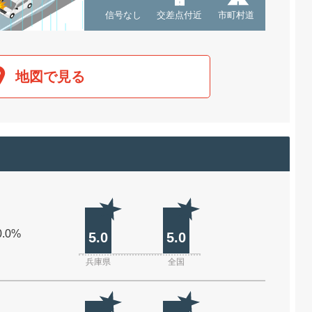
信号なし
交差点付近
市町村道
地図で見る
0.0%
5.0
5.0
兵庫県
全国