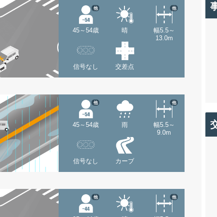
他
他
45～54歳
晴
幅5.5～
13.0m
信号なし
交差点
他
他
45～54歳
雨
幅5.5～
9.0m
信号なし
カーブ
他
他