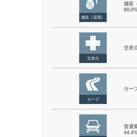
舗装（
60.0
舗装（湿潤）
交差点 
交差点
カーブ 
カーブ
普通乗
44.4