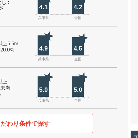
し :
4.1
4.2
0%
兵庫県
全国
以上5.5m
4.9
4.5
 20.0%
兵庫県
全国
m以上
m未満 :
5.0
5.0
%
兵庫県
全国
こだわり条件で探す