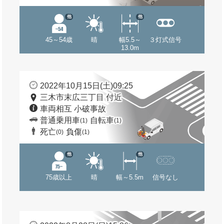
他
他
45～54歳
晴
幅5.5～
３灯式信号
13.0m
2022年10月15日(土)09:25
三木市末広三丁目 付近
車両相互 小破事故
普通乗用車
自転車
(1)
(1)
死亡
負傷
(0)
(1)
他
他
75歳以上
晴
幅～5.5m
信号なし