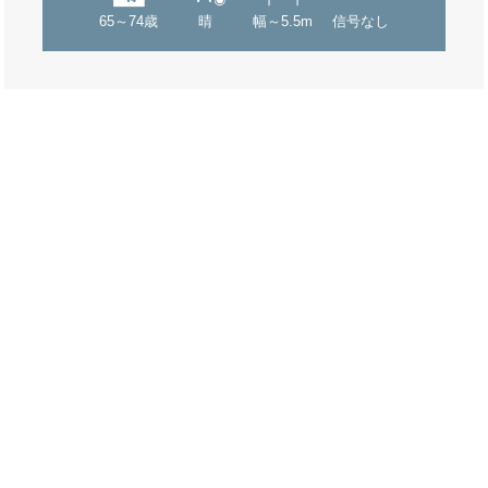
65～74歳
晴
幅～5.5m
信号なし