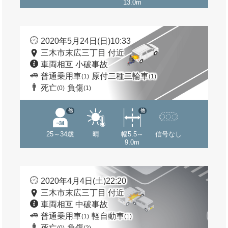
13.0m
2020年5月24日(日)10:33
三木市末広三丁目 付近
車両相互 小破事故
普通乗用車
原付二種二輪車
(1)
(1)
死亡
負傷
(0)
(1)
他
他
25～34歳
晴
幅5.5～
信号なし
9.0m
2020年4月4日(土)22:20
三木市末広三丁目 付近
車両相互 中破事故
普通乗用車
軽自動車
(1)
(1)
死亡
負傷