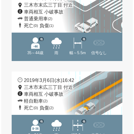
三木市末広三丁目 付近
車両相互 小破事故
普通乗用車
(2)
死亡
負傷
(0)
(1)
他
他
35～44歳
雨
幅～5.5m
信号なし
2019年3月6日(水)16:42
三木市末広三丁目 付近
車両相互 小破事故
軽自動車
(2)
死亡
負傷
(0)
(2)
他
他