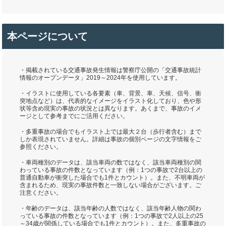
本ページについて
・掲載されている交通事故発生情報は警察庁公開の「交通事故統計
情報のオープンデータ」2019～2024年を使用しています。
・イラストに使用している各要素（車、背景、車、天候、信号、衝
突地点など）は、代表的なイメージをイラスト化しており、色や形
状等含め現実の事故の状況とは異なります。あくまで、事故のイメ
ージとして参考までにご活用ください。
・多重事故の場合でもイラスト上では最大２台（歩行者含む）まで
しか表現されていません。詳細は事故の個別ページの文字情報をご
参照ください。
・車両種別のデータは、該当車両の数ではなく、該当車両種別の関
わっている事故の件数となっています（例：1つの事故で2台以上の
普通自動車が衝突した場合でも1件とカウント）。また、不明車両が
含まれるため、現実の事故件数と一致しない場合がございます。ご
注意ください。
・年齢のデータは、該当年齢の人数ではなく、該当年齢人物の関わ
っている事故の件数となっています（例：1つの事故で2人以上の25
～34歳が関係している場合でも1件とカウント）。また、多重事故の