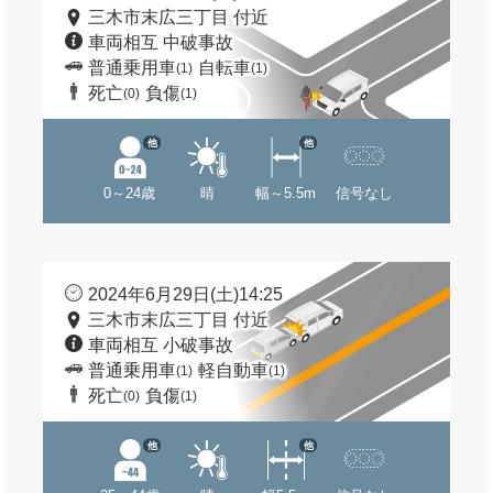
三木市末広三丁目 付近
車両相互 中破事故
普通乗用車
自転車
(1)
(1)
死亡
負傷
(0)
(1)
他
他
0～24歳
晴
幅～5.5m
信号なし
2024年6月29日(土)14:25
三木市末広三丁目 付近
車両相互 小破事故
普通乗用車
軽自動車
(1)
(1)
死亡
負傷
(0)
(1)
他
他