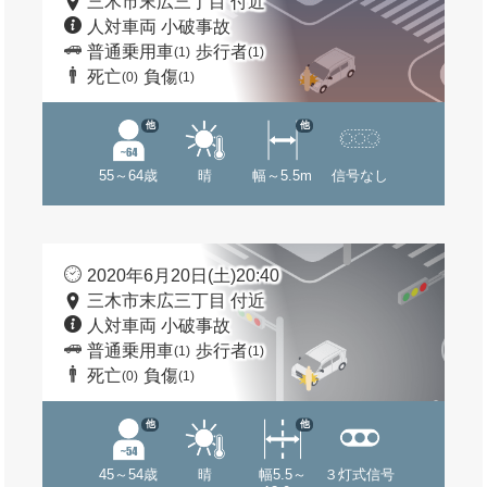
三木市末広三丁目 付近
人対車両 小破事故
普通乗用車
歩行者
(1)
(1)
死亡
負傷
(0)
(1)
他
他
55～64歳
晴
幅～5.5m
信号なし
2020年6月20日(土)20:40
三木市末広三丁目 付近
人対車両 小破事故
普通乗用車
歩行者
(1)
(1)
死亡
負傷
(0)
(1)
他
他
45～54歳
晴
幅5.5～
３灯式信号