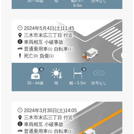
35～44歳
晴
幅5.5～
信号なし
9.0m
2024年5月4日(土)11:45
三木市末広三丁目 付近
車両相互 小破事故
普通乗用車
自転車
(1)
(1)
死亡
負傷
(0)
(1)
他
他
55～64歳
晴
幅～5.5m
信号なし
2024年3月30日(土)14:05
三木市末広三丁目 付近
車両相互 小破事故
普通乗用車
自転車
(1)
(1)