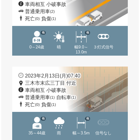
車両相互 小破事故
普通乗用車
(2)
死亡
負傷
(0)
(1)
他
他
0～24歳
晴
幅9.0～
３灯式信号
13.0m
2023年2月13日(月)07:40
三木市末広三丁目 付近
車両相互 小破事故
普通乗用車
自転車
(1)
(1)
死亡
負傷
(0)
(1)
他
他
35～44歳
雨
幅～3.5m
信号なし