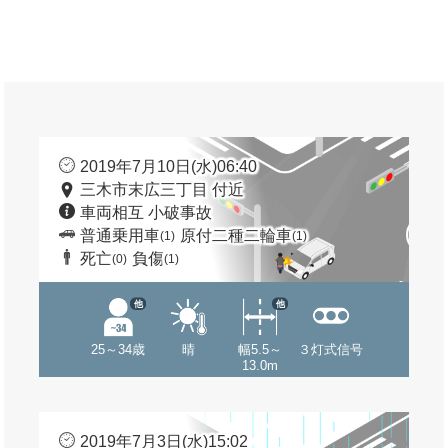
2019年7月10日(水)06:40
三木市末広三丁目 付近
車両相互 小破事故
普通乗用車
原付二種二輪車
(1)
(1)
死亡
負傷
(0)
(1)
他
他
25～34歳
晴
幅5.5～
３灯式信号
13.0m
2019年7月3日(水)15:02