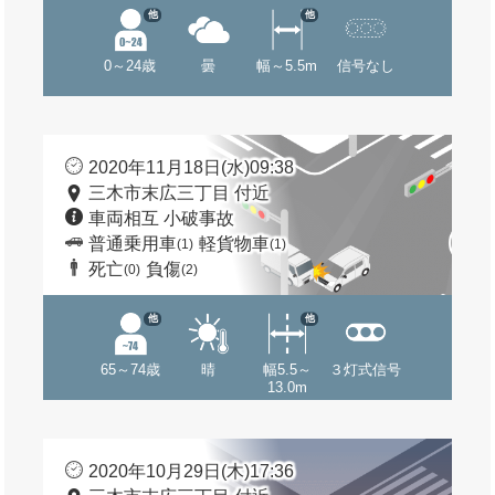
他
他
0～24歳
曇
幅～5.5m
信号なし
2020年11月18日(水)09:38
三木市末広三丁目 付近
車両相互 小破事故
普通乗用車
軽貨物車
(1)
(1)
死亡
負傷
(0)
(2)
他
他
65～74歳
晴
幅5.5～
３灯式信号
13.0m
2020年10月29日(木)17:36