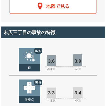
地図で見る
末広三丁目の事故の特徴
83%
3.6
3.9
晴
兵庫県
全国
56%
3.3
3.4
交差点
兵庫県
全国