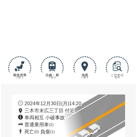
都道府県
沿線・駅
地図
こだわり
で探す
で探す
で探す
条件
2024年12月30日(月)14:20
三木市末広三丁目 付近
車両相互 小破事故
普通乗用車
(2)
死亡
負傷
(0)
(1)