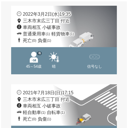
2022年3月2日(水)19:35
三木市末広三丁目 付近
車両相互 小破事故
普通乗用車
軽貨物車
(1)
(1)
死亡
負傷
(0)
(1)
他
45～54歳
晴
信号なし
2021年7月18日(日)17:15
三木市末広三丁目 付近
車両相互 小破事故
軽自動車
自転車
(1)
(1)
死亡
負傷
(0)
(1)