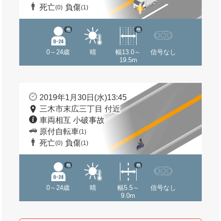
死亡
負傷
(0)
(1)
他
他
0～24歳
晴
幅13.0～
信号なし
19.5m
2019年1月30日(水)13:45
三木市末広三丁目 付近
車両相互 小破事故
原付自転車
(1)
死亡
負傷
(0)
(1)
他
他
0～24歳
晴
幅5.5～
信号なし
9.0m