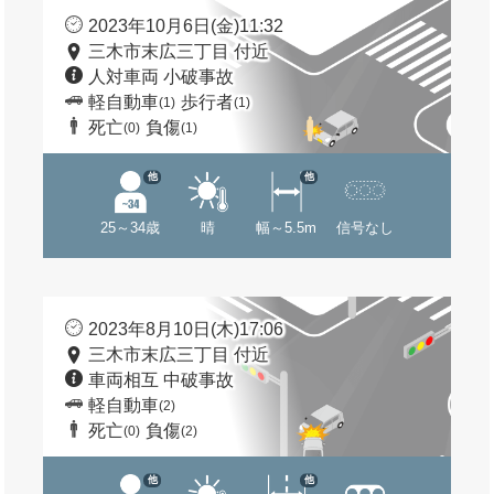
2023年10月6日(金)11:32
三木市末広三丁目 付近
人対車両 小破事故
軽自動車
歩行者
(1)
(1)
死亡
負傷
(0)
(1)
他
他
25～34歳
晴
幅～5.5m
信号なし
2023年8月10日(木)17:06
三木市末広三丁目 付近
車両相互 中破事故
軽自動車
(2)
死亡
負傷
(0)
(2)
他
他