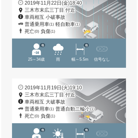
2019年11月22日(金)18:40
三木市末広三丁目 付近
車両相互 小破事故
普通乗用車
軽自動車
(1)
(1)
死亡
負傷
(0)
(1)
他
他
25～34歳
雨
幅～5.5m
信号なし
2019年11月19日(火)19:10
三木市末広三丁目 付近
車両相互 大破事故
普通乗用車
普通自動二輪小
(1)
(1)
死亡
負傷
(0)
(1)
他
他