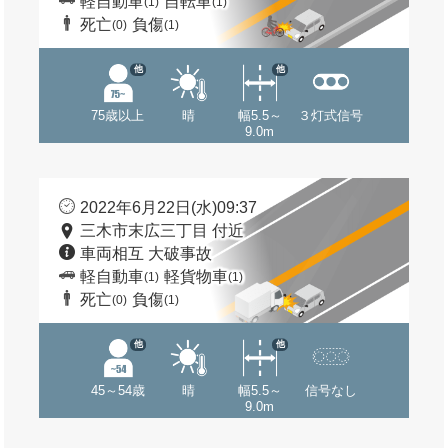
軽自動車
自転車
(1)
(1)
死亡
負傷
(0)
(1)
他
他
75歳以上
晴
幅5.5～
３灯式信号
9.0m
2022年6月22日(水)09:37
三木市末広三丁目 付近
車両相互 大破事故
軽自動車
軽貨物車
(1)
(1)
死亡
負傷
(0)
(1)
他
他
45～54歳
晴
幅5.5～
信号なし
9.0m