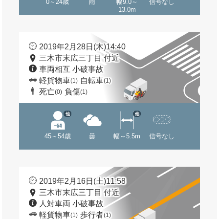
0～24歳
雨
幅9.0～
信号なし
13.0m
2019年2月28日(木)14:40
三木市末広三丁目 付近
車両相互 小破事故
軽貨物車
自転車
(1)
(1)
死亡
負傷
(0)
(1)
他
他
45～54歳
曇
幅～5.5m
信号なし
2019年2月16日(土)11:58
三木市末広三丁目 付近
人対車両 小破事故
軽貨物車
歩行者
(1)
(1)