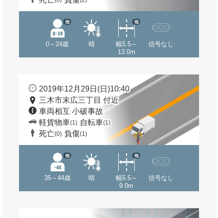
(0)
(2)
他
他
0～24歳
晴
幅5.5～
信号なし
13.0m
2019年12月29日(日)10:40
三木市末広三丁目 付近
車両相互 小破事故
軽貨物車
自転車
(1)
(1)
死亡
負傷
(0)
(1)
他
他
35～44歳
晴
幅5.5～
信号なし
9.0m