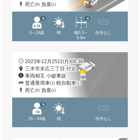
死亡
負傷
(0)
(1)
他
他
0～24歳
晴
幅5.5～
信号なし
9.0m
2023年12月25日(月)08:38
三木市末広三丁目 付近
車両相互 小破事故
普通乗用車
軽自動車
(1)
(1)
死亡
負傷
(0)
(1)
他
25～34歳
晴
信号なし