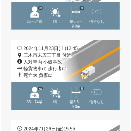
他
他
25～34歳
晴
幅5.5～
信号なし
9.0m
2024年11月23日(土)12:45
三木市末広三丁目 付近
人対車両 小破事故
軽貨物車
歩行者
(1)
(1)
死亡
負傷
(0)
(1)
他
他
65～74歳
晴
幅5.5～
信号なし
9.0m
2024年7月26日(金)15:55