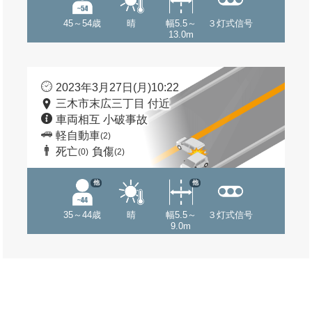
45～54歳
晴
幅5.5～
３灯式信号
13.0m
2023年3月27日(月)10:22
三木市末広三丁目 付近
車両相互 小破事故
軽自動車
(2)
死亡
負傷
(0)
(2)
他
他
35～44歳
晴
幅5.5～
３灯式信号
9.0m