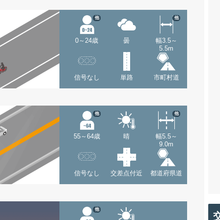
他
他
0～24歳
曇
幅3.5～
5.5m
信号なし
単路
市町村道
他
他
55～64歳
晴
幅5.5～
9.0m
信号なし
交差点付近
都道府県道
他