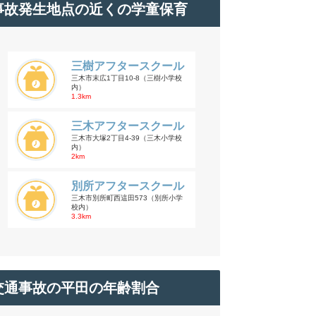
事故発生地点の近くの学童保育
三樹アフタースクール
三木市末広1丁目10-8（三樹小学校
内）
1.3km
三木アフタースクール
三木市大塚2丁目4-39（三木小学校
内）
2km
別所アフタースクール
三木市別所町西這田573（別所小学
校内）
3.3km
交通事故の平田の年齢割合