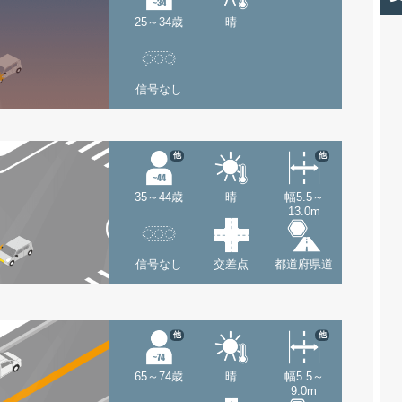
25～34歳
晴
信号なし
他
他
35～44歳
晴
幅5.5～
13.0m
信号なし
交差点
都道府県道
他
他
65～74歳
晴
幅5.5～
9.0m