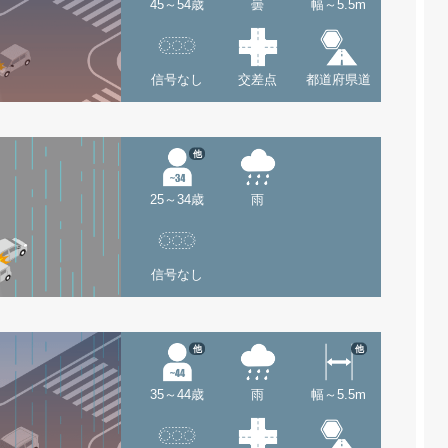
45～54歳
曇
幅～5.5m
信号なし
交差点
都道府県道
他
25～34歳
雨
信号なし
他
他
35～44歳
雨
幅～5.5m