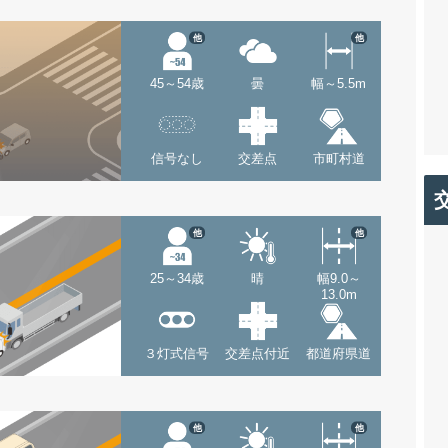
他
他
45～54歳
曇
幅～5.5m
信号なし
交差点
市町村道
他
他
25～34歳
晴
幅9.0～
13.0m
３灯式信号
交差点付近
都道府県道
他
他