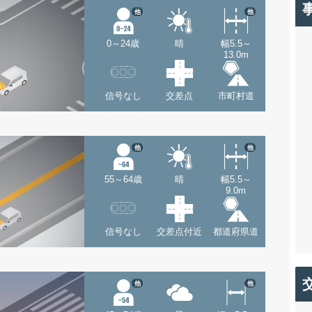
他
他
0～24歳
晴
幅5.5～
13.0m
信号なし
交差点
市町村道
他
他
55～64歳
晴
幅5.5～
9.0m
信号なし
交差点付近
都道府県道
他
他