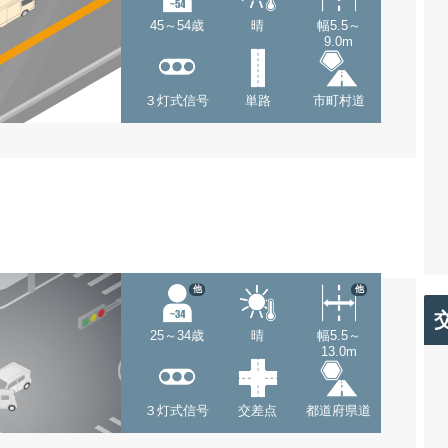
45～54歳
晴
幅5.5～
9.0m
３灯式信号
単路
市町村道
他
他
25～34歳
晴
幅5.5～
13.0m
３灯式信号
交差点
都道府県道