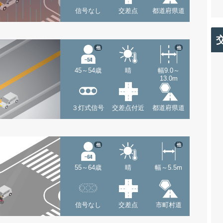
信号なし
交差点
都道府県道
他
他
45～54歳
晴
幅9.0～
13.0m
３灯式信号
交差点付近
都道府県道
他
他
55～64歳
晴
幅～5.5m
信号なし
交差点
市町村道