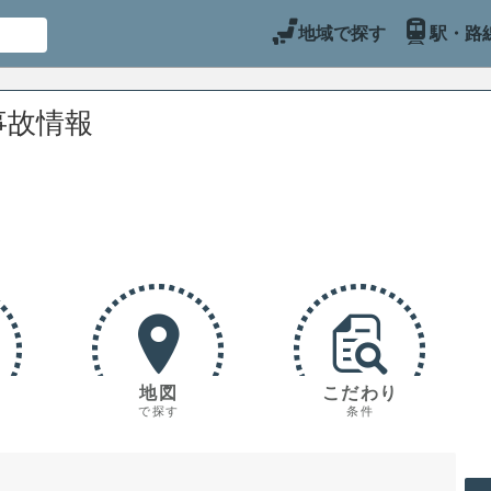
地域で探す
駅・路
事故情報
地図
こだわり
で探す
条件