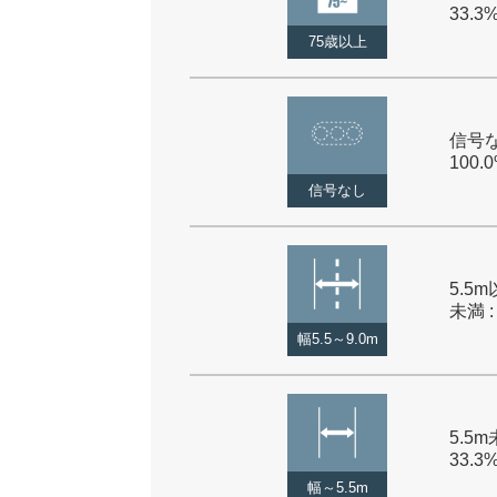
33.3
75歳以上
信号な
100.
信号なし
5.5m
未満 :
幅5.5～9.0m
5.5m
33.3
幅～5.5m