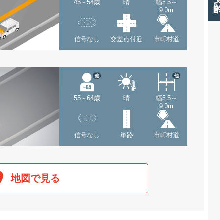
45～54歳
晴
幅5.5～
9.0m
信号なし
交差点付近
市町村道
他
他
55～64歳
晴
幅5.5～
9.0m
信号なし
単路
市町村道
地図で見る