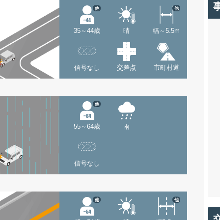
他
他
35～44歳
晴
幅～5.5m
信号なし
交差点
市町村道
他
55～64歳
雨
信号なし
他
他