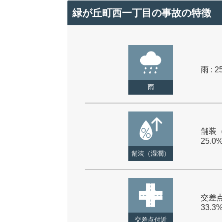
緑が丘町西一丁目の事故の特徴
雨 : 2
雨
舗装（
25.0
舗装（湿潤）
交差点
33.3
交差点付近