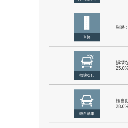
単路 :
単路
損壊な
25.0
損壊なし
軽自動
28.6
軽自動車