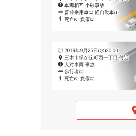
車両相互 小破事故
普通乗用車
軽自動車
(1)
(1)
死亡
負傷
(0)
(1)
2019年9月25日(水)20:00
三木市緑が丘町西一丁目 付近
人対車両 事故
歩行者
(1)
死亡
負傷
(0)
(1)