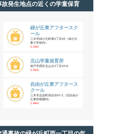
事故発生地点の近くの学童保育
緑が丘東アフタースク
ール
三木市緑が丘町東4丁目45（緑が丘
東小学校内）
1.1km
北山学童保育所
神戸市西区北山台3丁目20-8
1.2km
自由が丘東アフタース
クール
三木市志染町四合谷67-2（旧自由が
丘東幼稚園内）
1.4km
交通事故の緑が丘町西一丁目の年