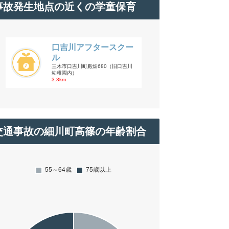
事故発生地点の近くの学童保育
口吉川アフタースクー
ル
三木市口吉川町殿畑680（旧口吉川
幼稚園内）
3.3km
交通事故の細川町高篠の年齢割合