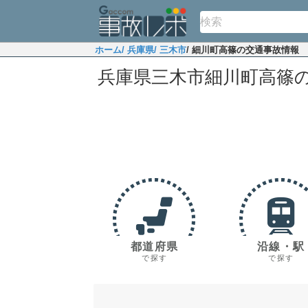
ホーム
/ 兵庫県
/ 三木市
/ 細川町高篠の交通事故情報
兵庫県三木市細川町高篠
都道府県
沿線・駅
で探す
で探す