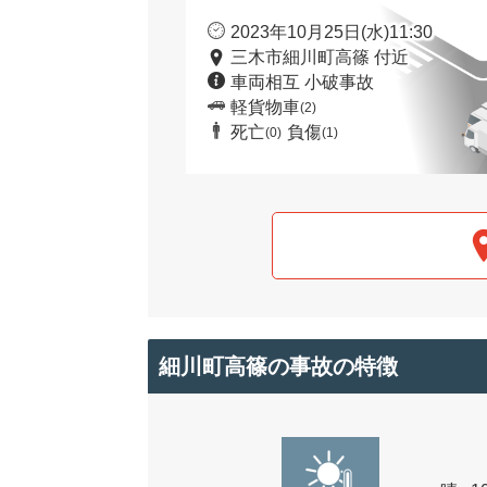
2023年10月25日(水)11:30
三木市細川町高篠 付近
車両相互 小破事故
軽貨物車
(2)
死亡
負傷
(0)
(1)
細川町高篠の事故の特徴