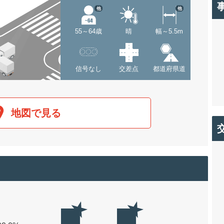
他
他
55～64歳
晴
幅～5.5m
信号なし
交差点
都道府県道
地図で見る