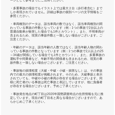
ージとして参考までにご活用ください。
・多重事故の場合でもイラスト上では最大２台（歩行者含む）まで
しか表現されていません。詳細は事故の個別ページの文字情報をご
参照ください。
・車両種別のデータは、該当車両の数ではなく、該当車両種別の関
わっている事故の件数となっています（例：1つの事故で2台以上の
普通自動車が衝突した場合でも1件とカウント）。また、不明車両が
含まれるため、現実の事故件数と一致しない場合がございます。ご
注意ください。
・年齢のデータは、該当年齢の人数ではなく、該当年齢人物の関わ
っている事故の件数となっています（例：1つの事故で2人以上の25
～34歳が関係している場合でも1件とカウント）。また、多重事故の
運転手や同乗者など、年齢不明の関係者も含まれるため、現実の事
故件数と一致しない場合がございます。ご注意ください。
・事故毎の損壊程度（大破・中破・小破・損害なし）は、その事故
内での最大の損壊程度が掲載されます。そのため、大破事故と表示
されていても、中破や小破の車両が存在する場合がございます。同
様に死亡者のいる事故は死亡事故と表記していますが、他に負傷者
が存在する場合がございます。予めご了承ください。
・事故発生地点の町丁目は2020年国勢調査時点の住所情報を元に推
定しています。現在の町丁目名と異なる場合がございますので、あ
らかじめご了承ください。