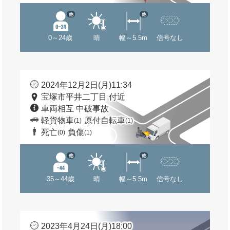
他
他
0～24歳
晴
幅～5.5m
信号なし
2024年12月2日(月)11:34
宝塚市平井二丁目 付近
車両相互 中破事故
軽貨物車
原付自転車
(1)
(1)
死亡
負傷
(0)
(1)
他
他
35～44歳
晴
幅～5.5m
信号なし
2023年4月24日(月)18:00