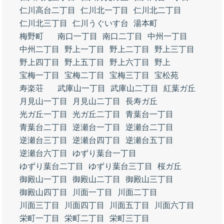
仁川高台二丁目
仁川北一丁目
仁川北二丁目
仁川北三丁目
仁川うぐいす台
湯本町
梅野町
南口一丁目
南口二丁目
中州一丁目
中州二丁目
野上一丁目
野上二丁目
野上三丁目
野上四丁目
野上五丁目
野上六丁目
野上
宝梅一丁目
宝梅二丁目
宝梅三丁目
宝松苑
寿楽荘
武庫山一丁目
武庫山二丁目
紅葉ガ丘
月見山一丁目
月見山二丁目
長寿ガ丘
光ガ丘一丁目
光ガ丘二丁目
青葉台一丁目
青葉台二丁目
逆瀬台一丁目
逆瀬台二丁目
逆瀬台三丁目
逆瀬台四丁目
逆瀬台五丁目
逆瀬台六丁目
ゆずり葉台一丁目
ゆずり葉台二丁目
ゆずり葉台三丁目
桜ガ丘
御殿山一丁目
御殿山二丁目
御殿山三丁目
御殿山四丁目
川面一丁目
川面二丁目
川面三丁目
川面四丁目
川面五丁目
川面六丁目
栄町一丁目
栄町二丁目
栄町三丁目