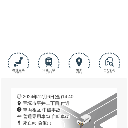
都道府県
沿線・駅
地図
こだわり
で探す
で探す
で探す
条件
2024年12月6日(金)14:40
宝塚市平井二丁目 付近
車両相互 中破事故
普通乗用車
自転車
(1)
(1)
死亡
負傷
(0)
(1)