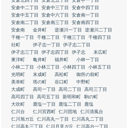
安倉北四丁目
安倉北五丁目
安倉中一丁目
安倉中二丁目
安倉中三丁目
安倉中四丁目
安倉中五丁目
安倉中六丁目
安倉南一丁目
安倉南二丁目
安倉南三丁目
安倉南四丁目
安倉南
金井町
逆瀬川一丁目
逆瀬川二丁目
千種一丁目
千種二丁目
千種三丁目
千種四丁目
社町
伊孑志一丁目
伊孑志二丁目
伊孑志三丁目
伊孑志四丁目
伊孑志
末広町
東洋町
亀井町
福井町
小林一丁目
小林二丁目
小林三丁目
小林四丁目
小林五丁目
光明町
末成町
高松町
御所の前町
美幸町
塔の町
谷口町
中野町
大成町
高司一丁目
高司二丁目
高司三丁目
高司四丁目
高司五丁目
新明和町
駒の町
大吹町
鹿塩一丁目
鹿塩二丁目
鹿塩
仁川台
仁川宮西町
仁川団地
仁川清風台
仁川旭ガ丘
仁川高丸一丁目
仁川高丸二丁目
仁川高丸三丁目
仁川月見ガ丘
仁川高台一丁目