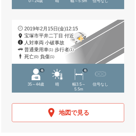
0～24歳
晴
幅～5.5m
信号なし
2019年2月15日(金)12:15
宝塚市平井二丁目 付近
人対車両 小破事故
普通乗用車
歩行者
(1)
(1)
死亡
負傷
(0)
(1)
他
他
35～44歳
晴
幅3.5～
信号なし
5.5m
地図で見る