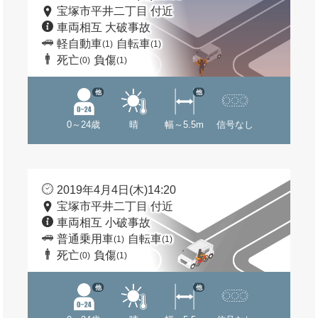
宝塚市平井二丁目 付近
車両相互 大破事故
軽自動車
自転車
(1)
(1)
死亡
負傷
(0)
(1)
他
他
0～24歳
晴
幅～5.5m
信号なし
2019年4月4日(木)14:20
宝塚市平井二丁目 付近
車両相互 小破事故
普通乗用車
自転車
(1)
(1)
死亡
負傷
(0)
(1)
他
他