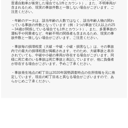
普通自動車が衝突した場合でも1件とカウント）。また、不明車両が
含まれるため、現実の事故件数と一致しない場合がございます。ご
注意ください。
・年齢のデータは、該当年齢の人数ではなく、該当年齢人物の関わ
っている事故の件数となっています（例：1つの事故で2人以上の25
～34歳が関係している場合でも1件とカウント）。また、多重事故の
運転手や同乗者など、年齢不明の関係者も含まれるため、現実の事
故件数と一致しない場合がございます。ご注意ください。
・事故毎の損壊程度（大破・中破・小破・損害なし）は、その事故
内での最大の損壊程度が掲載されます。そのため、大破事故と表示
されていても、中破や小破の車両が存在する場合がございます。同
様に死亡者のいる事故は死亡事故と表記していますが、他に負傷者
が存在する場合がございます。予めご了承ください。
・事故発生地点の町丁目は2020年国勢調査時点の住所情報を元に推
定しています。現在の町丁目名と異なる場合がございますので、あ
らかじめご了承ください。