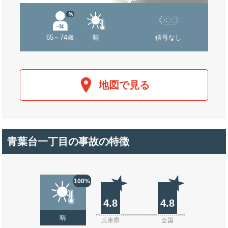
他
65～74歳
晴
信号なし
地図で見る
青葉台一丁目の事故の特徴
100%
4.8
4.8
晴
兵庫県
全国