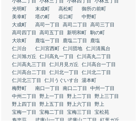
小林二丁目
小林三丁目
小林四丁目
小林五丁目
光明町
末成町
高松町
御所の前町
美幸町
塔の町
谷口町
中野町
大成町
高司一丁目
高司二丁目
高司三丁目
高司四丁目
高司五丁目
新明和町
駒の町
大吹町
鹿塩一丁目
鹿塩二丁目
鹿塩
仁川台
仁川宮西町
仁川団地
仁川清風台
仁川旭ガ丘
仁川高丸一丁目
仁川高丸二丁目
仁川高丸三丁目
仁川月見ガ丘
仁川高台一丁目
仁川高台二丁目
仁川北一丁目
仁川北二丁目
仁川北三丁目
仁川うぐいす台
湯本町
梅野町
南口一丁目
南口二丁目
中州一丁目
中州二丁目
野上一丁目
野上二丁目
野上三丁目
野上四丁目
野上五丁目
野上六丁目
野上
宝梅一丁目
宝梅二丁目
宝梅三丁目
宝松苑
寿楽荘
武庫山一丁目
武庫山二丁目
紅葉ガ丘
月見山一丁目
月見山二丁目
長寿ガ丘
光ガ丘一丁目
光ガ丘二丁目
青葉台一丁目