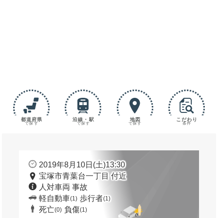
都道府県
沿線・駅
地図
こだわり
で探す
で探す
で探す
条件
2019年8月10日(土)13:30
宝塚市青葉台一丁目 付近
人対車両 事故
軽自動車
歩行者
(1)
(1)
死亡
負傷
(0)
(1)