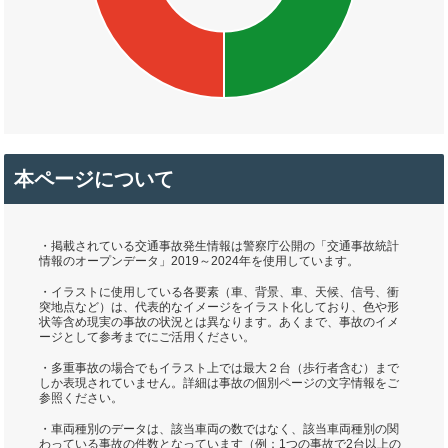
本ページについて
・掲載されている交通事故発生情報は警察庁公開の「交通事故統計
情報のオープンデータ」2019～2024年を使用しています。
・イラストに使用している各要素（車、背景、車、天候、信号、衝
突地点など）は、代表的なイメージをイラスト化しており、色や形
状等含め現実の事故の状況とは異なります。あくまで、事故のイメ
ージとして参考までにご活用ください。
・多重事故の場合でもイラスト上では最大２台（歩行者含む）まで
しか表現されていません。詳細は事故の個別ページの文字情報をご
参照ください。
・車両種別のデータは、該当車両の数ではなく、該当車両種別の関
わっている事故の件数となっています（例：1つの事故で2台以上の