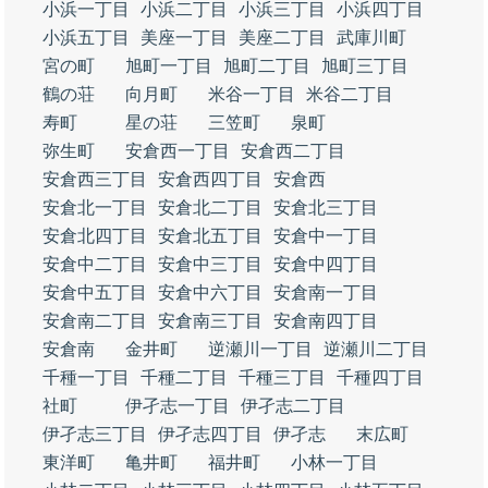
小浜一丁目
小浜二丁目
小浜三丁目
小浜四丁目
小浜五丁目
美座一丁目
美座二丁目
武庫川町
宮の町
旭町一丁目
旭町二丁目
旭町三丁目
鶴の荘
向月町
米谷一丁目
米谷二丁目
寿町
星の荘
三笠町
泉町
弥生町
安倉西一丁目
安倉西二丁目
安倉西三丁目
安倉西四丁目
安倉西
安倉北一丁目
安倉北二丁目
安倉北三丁目
安倉北四丁目
安倉北五丁目
安倉中一丁目
安倉中二丁目
安倉中三丁目
安倉中四丁目
安倉中五丁目
安倉中六丁目
安倉南一丁目
安倉南二丁目
安倉南三丁目
安倉南四丁目
安倉南
金井町
逆瀬川一丁目
逆瀬川二丁目
千種一丁目
千種二丁目
千種三丁目
千種四丁目
社町
伊孑志一丁目
伊孑志二丁目
伊孑志三丁目
伊孑志四丁目
伊孑志
末広町
東洋町
亀井町
福井町
小林一丁目