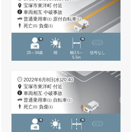
宝塚市東洋町 付近
車両相互 中破事故
普通乗用車
原付自転車
(1)
(1)
死亡
負傷
(0)
(1)
他
他
25～34歳
晴
幅3.5～
信号なし
5.5m
2022年6月8日(水)20:40
宝塚市東洋町 付近
車両相互 小破事故
普通乗用車
自転車
(1)
(1)
死亡
負傷
(0)
(1)
他
他