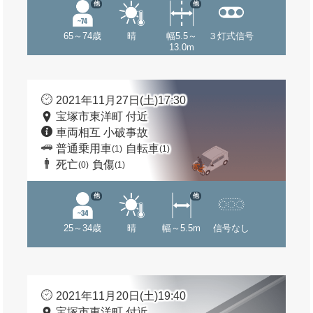
他
他
65～74歳
晴
幅5.5～
３灯式信号
13.0m
2021年11月27日(土)17:30
宝塚市東洋町 付近
車両相互 小破事故
普通乗用車
自転車
(1)
(1)
死亡
負傷
(0)
(1)
他
他
25～34歳
晴
幅～5.5m
信号なし
2021年11月20日(土)19:40
宝塚市東洋町 付近