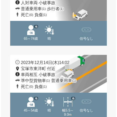
人対車両 小破事故
普通乗用車
歩行者
(1)
(1)
死亡
負傷
(0)
(1)
他
65～74歳
晴
信号なし
2023年12月14日(木)14:02
宝塚市東洋町 付近
車両相互 小破事故
準中型貨物車
普通乗用車
(1)
(1)
死亡
負傷
(0)
(1)
他
他
45～54歳
晴
幅5.5～
信号なし
9.0m