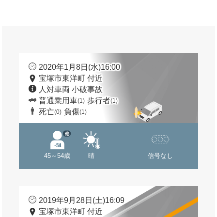
2020年1月8日(水)16:00
宝塚市東洋町 付近
人対車両 小破事故
普通乗用車
歩行者
(1)
(1)
死亡
負傷
(0)
(1)
他
45～54歳
晴
信号なし
2019年9月28日(土)16:09
宝塚市東洋町 付近