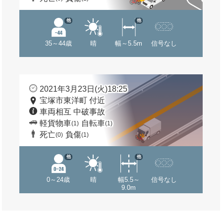
他
他
35～44歳
晴
幅～5.5m
信号なし
2021年3月23日(火)18:25
宝塚市東洋町 付近
車両相互 中破事故
軽貨物車
自転車
(1)
(1)
死亡
負傷
(0)
(1)
他
他
0～24歳
晴
幅5.5～
信号なし
9.0m