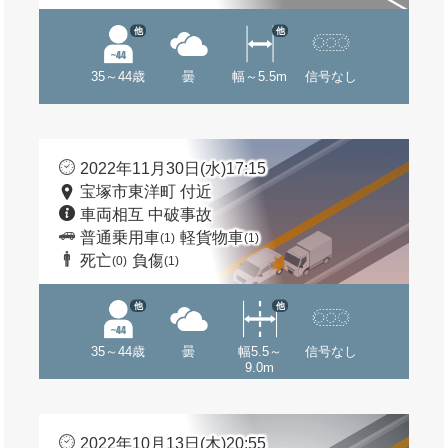
他
他
35～44歳
曇
幅～5.5m
信号なし
2022年11月30日(水)17:15
宝塚市東洋町 付近
車両相互 中破事故
普通乗用車
軽貨物車
(1)
(1)
死亡
負傷
(0)
(1)
他
他
35～44歳
曇
幅5.5～
信号なし
9.0m
2022年10月13日(木)20:55