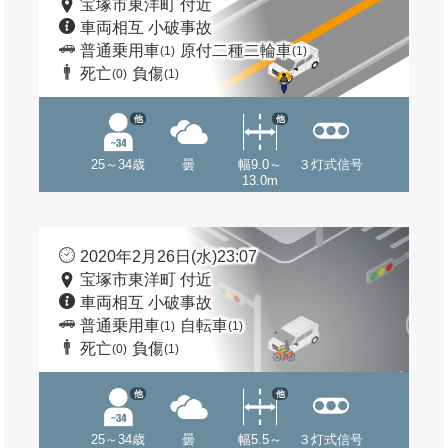
宝塚市東洋町 付近
車両相互 小破事故
普通乗用車
原付二種二輪車
(1)
(1)
死亡
負傷
(0)
(1)
他
他
25～34歳
曇
幅9.0～
３灯式信号
13.0m
2020年2月26日(水)23:07
宝塚市東洋町 付近
車両相互 小破事故
普通乗用車
自転車
(1)
(1)
死亡
負傷
(0)
(1)
他
他
25～34歳
曇
幅5.5～
３灯式信号