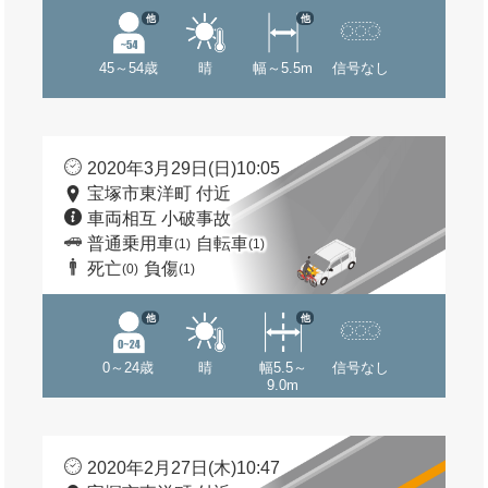
他
他
45～54歳
晴
幅～5.5m
信号なし
2020年3月29日(日)10:05
宝塚市東洋町 付近
車両相互 小破事故
普通乗用車
自転車
(1)
(1)
死亡
負傷
(0)
(1)
他
他
0～24歳
晴
幅5.5～
信号なし
9.0m
2020年2月27日(木)10:47