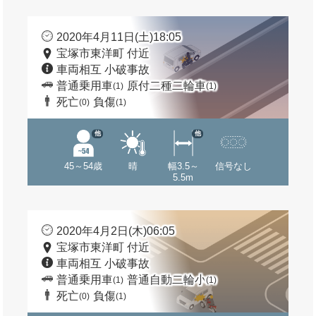
2020年4月11日(土)18:05
宝塚市東洋町 付近
車両相互 小破事故
普通乗用車
原付二種二輪車
(1)
(1)
死亡
負傷
(0)
(1)
他
他
45～54歳
晴
幅3.5～
信号なし
5.5m
2020年4月2日(木)06:05
宝塚市東洋町 付近
車両相互 小破事故
普通乗用車
普通自動二輪小
(1)
(1)
死亡
負傷
(0)
(1)