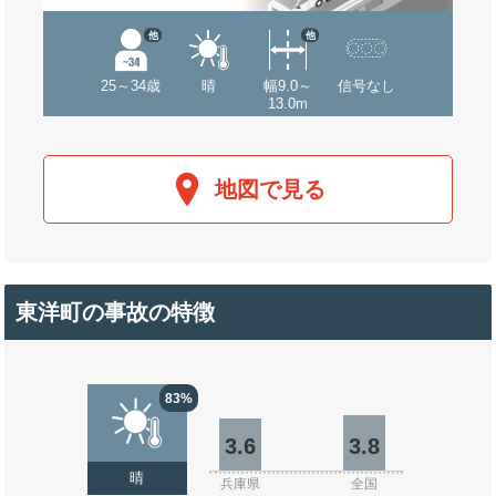
他
他
25～34歳
晴
幅9.0～
信号なし
13.0m
地図で見る
東洋町の事故の特徴
83%
3.6
3.8
晴
兵庫県
全国