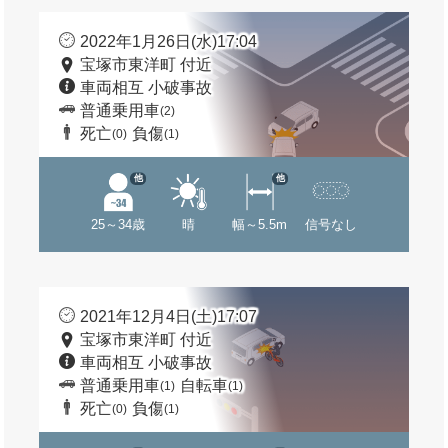
2022年1月26日(水)17:04
宝塚市東洋町 付近
車両相互 小破事故
普通乗用車
(2)
死亡
負傷
(0)
(1)
他
他
25～34歳
晴
幅～5.5m
信号なし
2021年12月4日(土)17:07
宝塚市東洋町 付近
車両相互 小破事故
普通乗用車
自転車
(1)
(1)
死亡
負傷
(0)
(1)