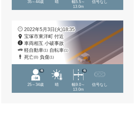
35～44歳
晴
幅5.5～
信号なし
13.0m
2022年5月3日(火)18:35
宝塚市東洋町 付近
車両相互 小破事故
軽自動車
自転車
(1)
(1)
死亡
負傷
(0)
(1)
他
他
25～34歳
晴
幅9.0～
信号なし
13.0m