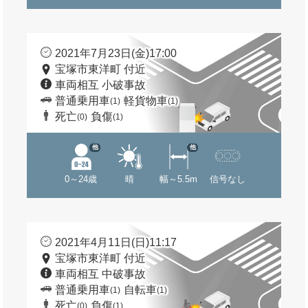
2021年7月23日(金)17:00
宝塚市東洋町 付近
車両相互 小破事故
普通乗用車
軽貨物車
(1)
(1)
死亡
負傷
(0)
(1)
他
他
0～24歳
晴
幅～5.5m
信号なし
2021年4月11日(日)11:17
宝塚市東洋町 付近
車両相互 中破事故
普通乗用車
自転車
(1)
(1)
死亡
負傷
(0)
(1)