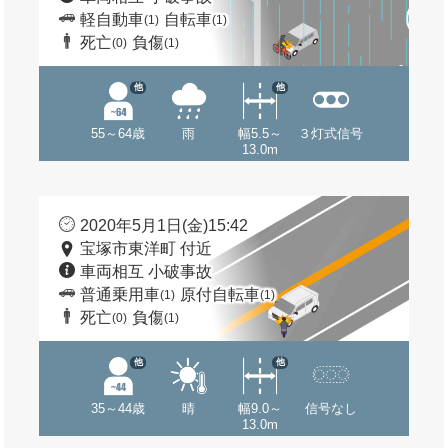
軽自動車
自転車
(1)
(1)
死亡
負傷
(0)
(1)
他
他
55～64歳
雨
幅5.5～
３灯式信号
13.0m
2020年5月1日(金)15:42
宝塚市東洋町 付近
車両相互 小破事故
普通乗用車
原付自転車
(1)
(1)
死亡
負傷
(0)
(1)
他
他
35～44歳
晴
幅9.0～
信号なし
13.0m