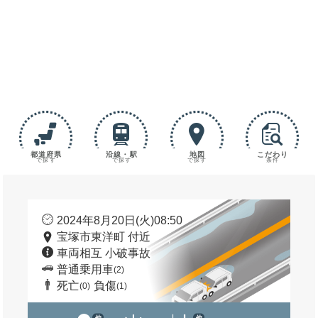
都道府県
沿線・駅
地図
こだわり
で探す
で探す
で探す
条件
2024年8月20日(火)08:50
宝塚市東洋町 付近
車両相互 小破事故
普通乗用車
(2)
死亡
負傷
(0)
(1)
他
他