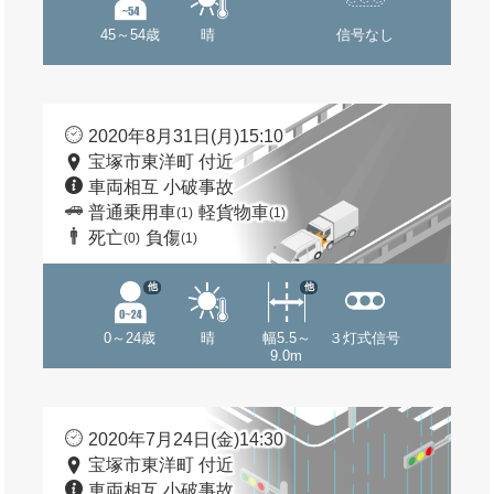
45～54歳
晴
信号なし
2020年8月31日(月)15:10
宝塚市東洋町 付近
車両相互 小破事故
普通乗用車
軽貨物車
(1)
(1)
死亡
負傷
(0)
(1)
他
他
0～24歳
晴
幅5.5～
３灯式信号
9.0m
2020年7月24日(金)14:30
宝塚市東洋町 付近
車両相互 小破事故