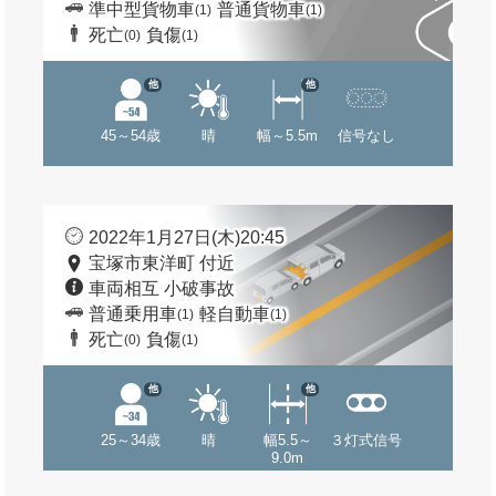
準中型貨物車
普通貨物車
(1)
(1)
死亡
負傷
(0)
(1)
他
他
45～54歳
晴
幅～5.5m
信号なし
2022年1月27日(木)20:45
宝塚市東洋町 付近
車両相互 小破事故
普通乗用車
軽自動車
(1)
(1)
死亡
負傷
(0)
(1)
他
他
25～34歳
晴
幅5.5～
３灯式信号
9.0m