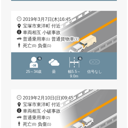
2019年3月7日(木)16:45
宝塚市東洋町 付近
車両相互 小破事故
普通乗用車
普通貨物車
(1)
(1)
死亡
負傷
(0)
(1)
他
他
25～34歳
曇
幅5.5～
信号なし
9.0m
2019年2月10日(日)09:45
宝塚市東洋町 付近
車両相互 小破事故
普通乗用車
(2)
死亡
負傷
(0)
(1)