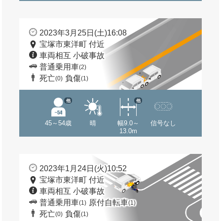
2023年3月25日(土)16:08
宝塚市東洋町 付近
車両相互 小破事故
普通乗用車
(2)
死亡
負傷
(0)
(1)
他
他
45～54歳
晴
幅9.0～
信号なし
13.0m
2023年1月24日(火)10:52
宝塚市東洋町 付近
車両相互 小破事故
普通乗用車
原付自転車
(1)
(1)
死亡
負傷
(0)
(1)