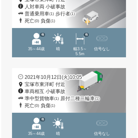
人対車両 小破事故
普通乗用車
歩行者
(1)
(1)
死亡
負傷
(0)
(1)
他
他
35～44歳
晴
幅3.5～
信号なし
5.5m
2021年10月12日(火)10:05
宝塚市東洋町 付近
車両相互 小破事故
準中型貨物車
原付二種二輪車
(1)
(1)
死亡
負傷
(0)
(1)
他
35～44歳
晴
信号なし