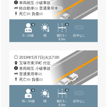
車両相互 小破事故
軽自動車
普通乗用車
(1)
(1)
死亡
負傷
(0)
(2)
他
他
0～24歳
晴
幅5.5～
信号なし
9.0m
2019年5月7日(火)17:00
宝塚市東洋町 付近
車両相互 小破事故
普通乗用車
(2)
死亡
負傷
(0)
(1)
他
他
45～54歳
晴
幅5.5～
信号なし
9.0m