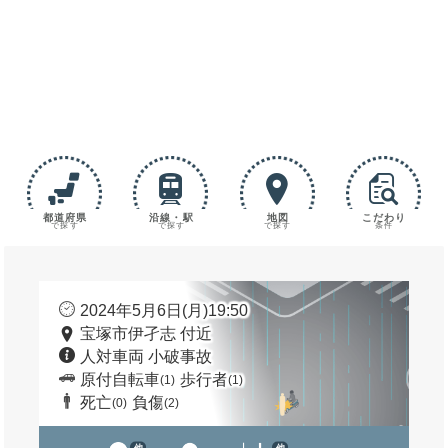
都道府県
沿線・駅
地図
こだわり
で探す
で探す
で探す
条件
2024年5月6日(月)19:50
宝塚市伊孑志 付近
人対車両 小破事故
原付自転車
歩行者
(1)
(1)
死亡
負傷
(0)
(2)
他
他