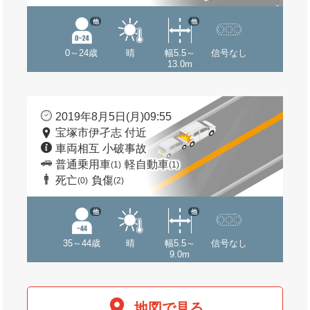
他
他
0～24歳
晴
幅5.5～
信号なし
13.0m
2019年8月5日(月)09:55
宝塚市伊孑志 付近
車両相互 小破事故
普通乗用車
軽自動車
(1)
(1)
死亡
負傷
(0)
(2)
他
他
35～44歳
晴
幅5.5～
信号なし
9.0m
地図で見る