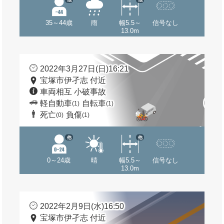
35～44歳
雨
幅5.5～
信号なし
13.0m
2022年3月27日(日)16:21
宝塚市伊孑志 付近
車両相互 小破事故
軽自動車
自転車
(1)
(1)
死亡
負傷
(0)
(1)
他
他
0～24歳
晴
幅5.5～
信号なし
13.0m
2022年2月9日(水)16:50
宝塚市伊孑志 付近