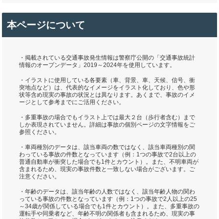
本ページについて
・掲載されている交通事故発生情報は警察庁公開の「交通事故統計
情報のオープンデータ」2019～2024年を使用しています。
・イラストに使用している各要素（車、背景、車、天候、信号、衝
突地点など）は、代表的なイメージをイラスト化しており、色や形
状等含め現実の事故の状況とは異なります。あくまで、事故のイメ
ージとして参考までにご活用ください。
・多重事故の場合でもイラスト上では最大２台（歩行者含む）まで
しか表現されていません。詳細は事故の個別ページの文字情報をご
参照ください。
・車両種別のデータは、該当車両の数ではなく、該当車両種別の関
わっている事故の件数となっています（例：1つの事故で2台以上の
普通自動車が衝突した場合でも1件とカウント）。また、不明車両が
含まれるため、現実の事故件数と一致しない場合がございます。ご
注意ください。
・年齢のデータは、該当年齢の人数ではなく、該当年齢人物の関わ
っている事故の件数となっています（例：1つの事故で2人以上の25
～34歳が関係している場合でも1件とカウント）。また、多重事故の
運転手や同乗者など、年齢不明の関係者も含まれるため、現実の事