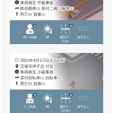
車両相互 中破事故
軽自動車
原付二種二輪車
(1)
(1)
死亡
負傷
(0)
(1)
他
他
45～54歳
晴
幅5.5～
信号なし
9.0m
2021年4月17日(土)19:40
宝塚市伊孑志 付近
車両相互 小破事故
原付自転車
自転車
(1)
(1)
死亡
負傷
(0)
(1)
他
他
0～24歳
晴
幅5.5～
信号なし
13.0m