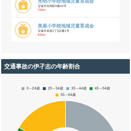
光明小学校地域児童育成会
宝塚市光明町8番40号
709m
美座小学校地域児童育成会
宝塚市美座2丁目6番1号
833m
交通事故の伊孑志の年齢割合