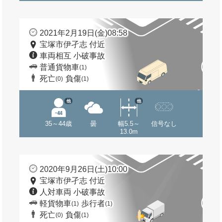
2021年2月19日(金)08:58
宝塚市伊孑志 付近
車両相互 小破事故
普通貨物車
(1)
死亡
負傷
(0)
(1)
他
他
35～44歳
曇
幅5.5～
信号なし
13.0m
2020年9月26日(土)10:00
宝塚市伊孑志 付近
人対車両 小破事故
軽貨物車
歩行者
(1)
(1)
死亡
負傷
(0)
(1)