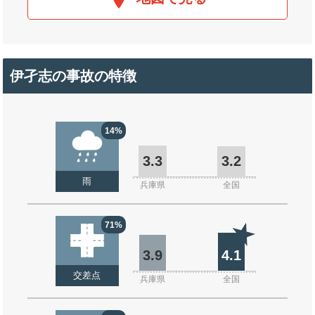
伊孑志の事故の特徴
14%
3.3
3.2
雨
兵庫県
全国
71%
3.9
4.1
交差点
兵庫県
全国