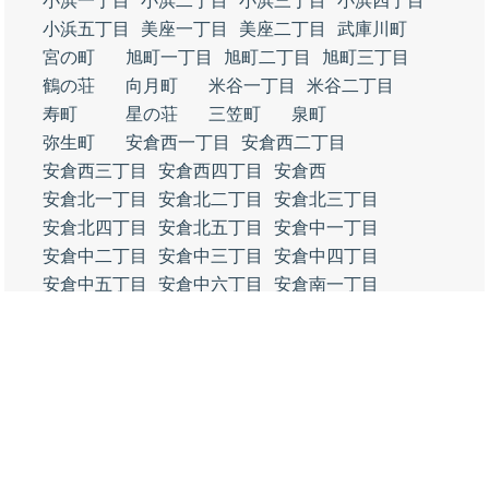
小浜一丁目
小浜二丁目
小浜三丁目
小浜四丁目
小浜五丁目
美座一丁目
美座二丁目
武庫川町
宮の町
旭町一丁目
旭町二丁目
旭町三丁目
鶴の荘
向月町
米谷一丁目
米谷二丁目
寿町
星の荘
三笠町
泉町
弥生町
安倉西一丁目
安倉西二丁目
安倉西三丁目
安倉西四丁目
安倉西
安倉北一丁目
安倉北二丁目
安倉北三丁目
安倉北四丁目
安倉北五丁目
安倉中一丁目
安倉中二丁目
安倉中三丁目
安倉中四丁目
安倉中五丁目
安倉中六丁目
安倉南一丁目
安倉南二丁目
安倉南三丁目
安倉南四丁目
安倉南
金井町
逆瀬川一丁目
逆瀬川二丁目
千種一丁目
千種二丁目
千種三丁目
千種四丁目
社町
伊孑志一丁目
伊孑志二丁目
伊孑志三丁目
伊孑志四丁目
伊孑志
末広町
東洋町
亀井町
福井町
小林一丁目
小林二丁目
小林三丁目
小林四丁目
小林五丁目