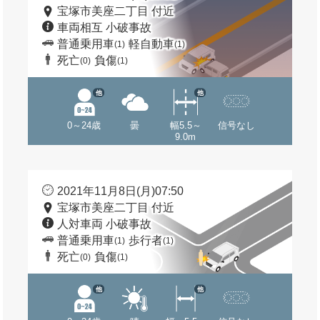
宝塚市美座二丁目 付近
車両相互 小破事故
普通乗用車
軽自動車
(1)
(1)
死亡
負傷
(0)
(1)
他
他
0～24歳
曇
幅5.5～
信号なし
9.0m
2021年11月8日(月)07:50
宝塚市美座二丁目 付近
人対車両 小破事故
普通乗用車
歩行者
(1)
(1)
死亡
負傷
(0)
(1)
他
他