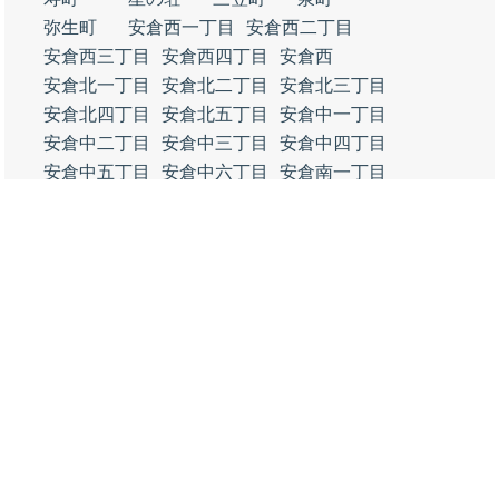
弥生町
安倉西一丁目
安倉西二丁目
安倉西三丁目
安倉西四丁目
安倉西
安倉北一丁目
安倉北二丁目
安倉北三丁目
安倉北四丁目
安倉北五丁目
安倉中一丁目
安倉中二丁目
安倉中三丁目
安倉中四丁目
安倉中五丁目
安倉中六丁目
安倉南一丁目
安倉南二丁目
安倉南三丁目
安倉南四丁目
安倉南
金井町
逆瀬川一丁目
逆瀬川二丁目
千種一丁目
千種二丁目
千種三丁目
千種四丁目
社町
伊孑志一丁目
伊孑志二丁目
伊孑志三丁目
伊孑志四丁目
伊孑志
末広町
東洋町
亀井町
福井町
小林一丁目
小林二丁目
小林三丁目
小林四丁目
小林五丁目
光明町
末成町
高松町
御所の前町
美幸町
塔の町
谷口町
中野町
大成町
高司一丁目
高司二丁目
高司三丁目
高司四丁目
高司五丁目
新明和町
駒の町