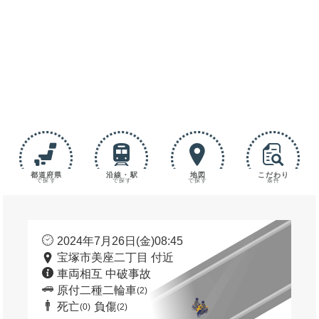
都道府県
沿線・駅
地図
こだわり
で探す
で探す
で探す
条件
2024年7月26日(金)08:45
宝塚市美座二丁目 付近
車両相互 中破事故
原付二種二輪車
(2)
死亡
負傷
(0)
(2)