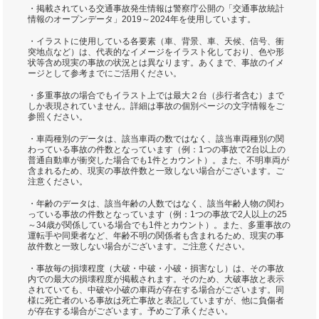
・掲載されている交通事故発生情報は警察庁公開の「交通事故統計
情報のオープンデータ」2019～2024年を使用しています。
・イラストに使用している各要素（車、背景、車、天候、信号、衝
突地点など）は、代表的なイメージをイラスト化しており、色や形
状等含め現実の事故の状況とは異なります。あくまで、事故のイメ
ージとして参考までにご活用ください。
・多重事故の場合でもイラスト上では最大２台（歩行者含む）まで
しか表現されていません。詳細は事故の個別ページの文字情報をご
参照ください。
・車両種別のデータは、該当車両の数ではなく、該当車両種別の関
わっている事故の件数となっています（例：1つの事故で2台以上の
普通自動車が衝突した場合でも1件とカウント）。また、不明車両が
含まれるため、現実の事故件数と一致しない場合がございます。ご
注意ください。
・年齢のデータは、該当年齢の人数ではなく、該当年齢人物の関わ
っている事故の件数となっています（例：1つの事故で2人以上の25
～34歳が関係している場合でも1件とカウント）。また、多重事故の
運転手や同乗者など、年齢不明の関係者も含まれるため、現実の事
故件数と一致しない場合がございます。ご注意ください。
・事故毎の損壊程度（大破・中破・小破・損害なし）は、その事故
内での最大の損壊程度が掲載されます。そのため、大破事故と表示
されていても、中破や小破の車両が存在する場合がございます。同
様に死亡者のいる事故は死亡事故と表記していますが、他に負傷者
が存在する場合がございます。予めご了承ください。