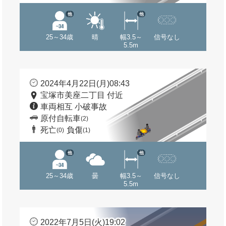
他
他
25～34歳
晴
幅3.5～
信号なし
5.5m
2024年4月22日(月)08:43
宝塚市美座二丁目 付近
車両相互 小破事故
原付自転車
(2)
死亡
負傷
(0)
(1)
他
他
25～34歳
曇
幅3.5～
信号なし
5.5m
2022年7月5日(火)19:02