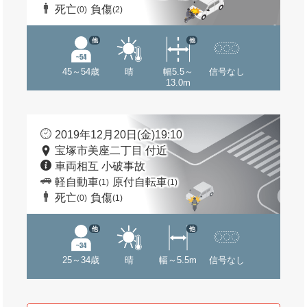
死亡
負傷
(0)
(2)
他
他
45～54歳
晴
幅5.5～
信号なし
13.0m
2019年12月20日(金)19:10
宝塚市美座二丁目 付近
車両相互 小破事故
軽自動車
原付自転車
(1)
(1)
死亡
負傷
(0)
(1)
他
他
25～34歳
晴
幅～5.5m
信号なし