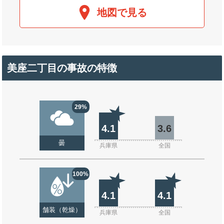
地図で見る
美座二丁目の事故の特徴
29%
4.1
3.6
曇
兵庫県
全国
100%
4.1
4.1
舗装（乾燥）
兵庫県
全国