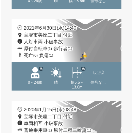
0～24歳
晴
幅～5.5m
信号なし
2021年6月30日(水)14:40
宝塚市美座二丁目 付近
人対車両 小破事故
原付自転車
歩行者
(1)
(1)
死亡
負傷
(0)
(1)
他
他
0～24歳
晴
幅5.5～
信号なし
13.0m
2020年1月15日(水)08:48
宝塚市美座二丁目 付近
車両相互 小破事故
普通乗用車
原付二種二輪車
(1)
(1)