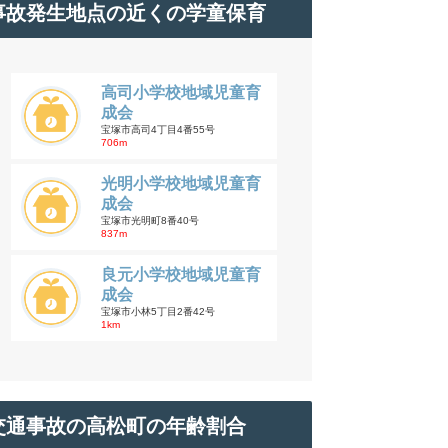
事故発生地点の近くの学童保育
高司小学校地域児童育
成会
宝塚市高司4丁目4番55号
706m
光明小学校地域児童育
成会
宝塚市光明町8番40号
837m
良元小学校地域児童育
成会
宝塚市小林5丁目2番42号
1km
交通事故の高松町の年齢割合