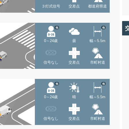
３灯式信号
交差点
都道府県道
他
他
0～24歳
曇
幅～5.5m
信号なし
交差点
市町村道
他
他
0～24歳
晴
幅～5.5m
信号なし
交差点
市町村道