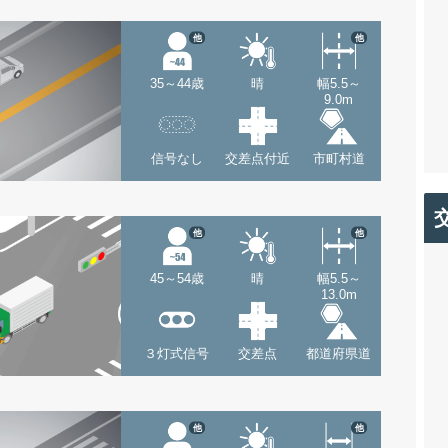
他
他
35～44歳
晴
幅5.5～
9.0m
信号なし
交差点付近
市町村道
他
他
45～54歳
晴
幅5.5～
13.0m
３灯式信号
交差点
都道府県道
他
他