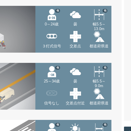
他
他
0～24歳
曇
幅5.5～
13.0m
３灯式信号
交差点
都道府県道
他
他
25～34歳
曇
幅5.5～
9.0m
信号なし
交差点付近
都道府県道
他
他