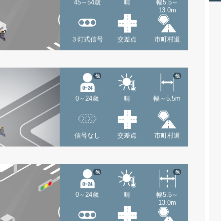
45～54歳
晴
幅5.5～
13.0m
３灯式信号
交差点
市町村道
他
他
0～24歳
晴
幅～5.5m
信号なし
交差点
市町村道
他
他
0～24歳
晴
幅5.5～
13.0m