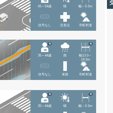
45～54歳
晴
幅～5.5m
信号なし
交差点
市町村道
他
他
35～44歳
雨
幅13.0～
19.5m
信号なし
単路
市町村道
他
他
35～44歳
晴
幅～5.5m