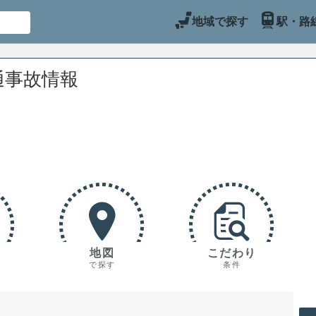
地域で探す
駅・路
通事故情報
地図
こだわり
で探す
条件