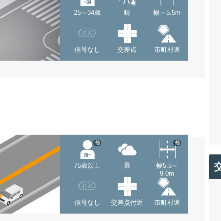
25～34歳
晴
幅～5.5m
信号なし
交差点
市町村道
他
他
75歳以上
曇
幅5.5～
9.0m
信号なし
交差点付近
市町村道