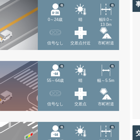
他
他
0～24歳
晴
幅9.0～
13.0m
信号なし
交差点付近
市町村道
他
他
55～64歳
晴
幅～5.5m
信号なし
交差点
市町村道
他
他