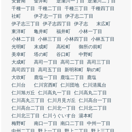
安倉南
金井町
逆瀬川一丁目
逆瀬川二丁目
千種一丁目
千種二丁目
千種三丁目
千種四丁目
社町
伊孑志一丁目
伊孑志二丁目
伊孑志三丁目
伊孑志四丁目
伊孑志
末広町
東洋町
亀井町
福井町
小林一丁目
小林二丁目
小林三丁目
小林四丁目
小林五丁目
光明町
末成町
高松町
御所の前町
美幸町
塔の町
谷口町
中野町
大成町
高司一丁目
高司二丁目
高司三丁目
高司四丁目
高司五丁目
新明和町
駒の町
大吹町
鹿塩一丁目
鹿塩二丁目
鹿塩
仁川台
仁川宮西町
仁川団地
仁川清風台
仁川旭ガ丘
仁川高丸一丁目
仁川高丸二丁目
仁川高丸三丁目
仁川月見ガ丘
仁川高台一丁目
仁川高台二丁目
仁川北一丁目
仁川北二丁目
仁川北三丁目
仁川うぐいす台
湯本町
梅野町
南口一丁目
南口二丁目
中州一丁目
中州二丁目
野上一丁目
野上二丁目
野上三丁目