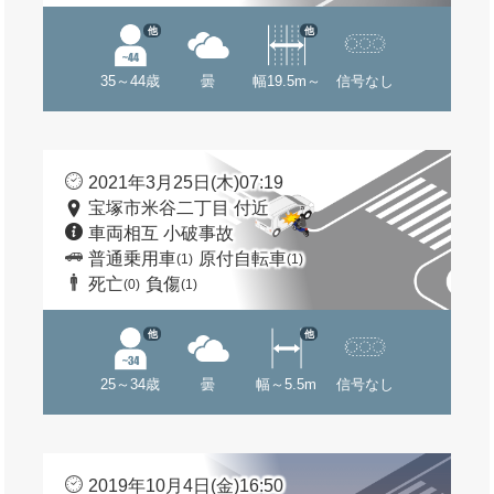
他
他
35～44歳
曇
幅19.5m～
信号なし
2021年3月25日(木)07:19
宝塚市米谷二丁目 付近
車両相互 小破事故
普通乗用車
原付自転車
(1)
(1)
死亡
負傷
(0)
(1)
他
他
25～34歳
曇
幅～5.5m
信号なし
2019年10月4日(金)16:50