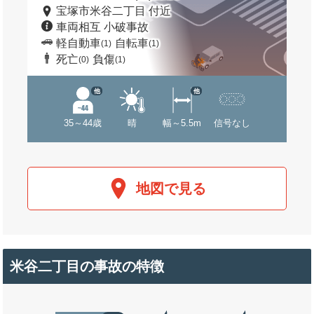
宝塚市米谷二丁目 付近
車両相互 小破事故
軽自動車
自転車
(1)
(1)
死亡
負傷
(0)
(1)
他
他
35～44歳
晴
幅～5.5m
信号なし
地図で見る
米谷二丁目の事故の特徴