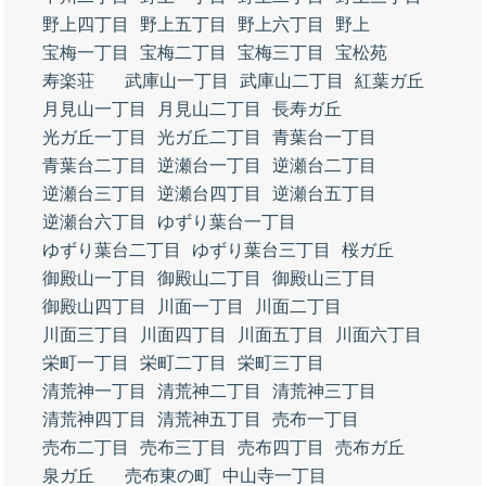
野上四丁目
野上五丁目
野上六丁目
野上
宝梅一丁目
宝梅二丁目
宝梅三丁目
宝松苑
寿楽荘
武庫山一丁目
武庫山二丁目
紅葉ガ丘
月見山一丁目
月見山二丁目
長寿ガ丘
光ガ丘一丁目
光ガ丘二丁目
青葉台一丁目
青葉台二丁目
逆瀬台一丁目
逆瀬台二丁目
逆瀬台三丁目
逆瀬台四丁目
逆瀬台五丁目
逆瀬台六丁目
ゆずり葉台一丁目
ゆずり葉台二丁目
ゆずり葉台三丁目
桜ガ丘
御殿山一丁目
御殿山二丁目
御殿山三丁目
御殿山四丁目
川面一丁目
川面二丁目
川面三丁目
川面四丁目
川面五丁目
川面六丁目
栄町一丁目
栄町二丁目
栄町三丁目
清荒神一丁目
清荒神二丁目
清荒神三丁目
清荒神四丁目
清荒神五丁目
売布一丁目
売布二丁目
売布三丁目
売布四丁目
売布ガ丘
泉ガ丘
売布東の町
中山寺一丁目