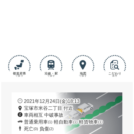
都道府県
沿線・駅
地図
こだわり
で探す
で探す
で探す
条件
2021年12月24日(金)18:13
宝塚市米谷二丁目 付近
車両相互 中破事故
普通乗用車
軽自動車
軽貨物車
(1)
(1)
(1)
死亡
負傷
(0)
(2)