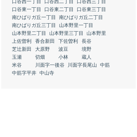
口谷西一丁目
口谷西二丁目
口谷西三丁目
口谷東一丁目
口谷東二丁目
口谷東三丁目
南ひばりガ丘一丁目
南ひばりガ丘二丁目
南ひばりガ丘三丁目
山本野里一丁目
山本野里二丁目
山本野里三丁目
山本野里
上佐曽利
香合新田
下佐曽利
長谷
芝辻新田
大原野
波豆
境野
玉瀬
切畑
小林
蔵人
米谷
川面字一後谷
川面字長尾山
中筋
中筋字平井
中山寺