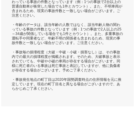
わっている事故の件数となっています（例：1つの事故で2台以上の
普通自動車が衝突した場合でも1件とカウント）。また、不明車両が
含まれるため、現実の事故件数と一致しない場合がございます。ご
注意ください。
・年齢のデータは、該当年齢の人数ではなく、該当年齢人物の関わ
っている事故の件数となっています（例：1つの事故で2人以上の25
～34歳が関係している場合でも1件とカウント）。また、多重事故の
運転手や同乗者など、年齢不明の関係者も含まれるため、現実の事
故件数と一致しない場合がございます。ご注意ください。
・事故毎の損壊程度（大破・中破・小破・損害なし）は、その事故
内での最大の損壊程度が掲載されます。そのため、大破事故と表示
されていても、中破や小破の車両が存在する場合がございます。同
様に死亡者のいる事故は死亡事故と表記していますが、他に負傷者
が存在する場合がございます。予めご了承ください。
・事故発生地点の町丁目は2020年国勢調査時点の住所情報を元に推
定しています。現在の町丁目名と異なる場合がございますので、あ
らかじめご了承ください。