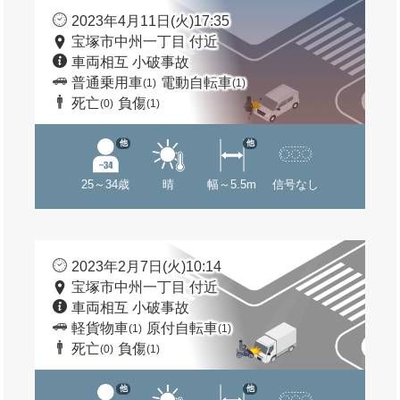
2023年4月11日(火)17:35
宝塚市中州一丁目 付近
車両相互 小破事故
普通乗用車
電動自転車
(1)
(1)
死亡
負傷
(0)
(1)
他
他
25～34歳
晴
幅～5.5m
信号なし
2023年2月7日(火)10:14
宝塚市中州一丁目 付近
車両相互 小破事故
軽貨物車
原付自転車
(1)
(1)
死亡
負傷
(0)
(1)
他
他