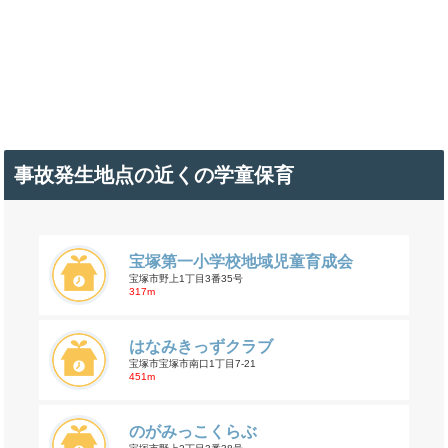
事故発生地点の近くの学童保育
宝塚第一小学校地域児童育成会
宝塚市野上1丁目3番35号
317m
はなみきっずクラブ
宝塚市宝塚市南口1丁目7-21
451m
のがみっこくらぶ