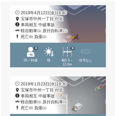
2019年4月12日(金)18:40
宝塚市中州一丁目 付近
車両相互 中破事故
軽自動車
原付自転車
(1)
(1)
死亡
負傷
(0)
(1)
他
他
35～44歳
晴
幅5.5～
信号なし
13.0m
2019年1月23日(水)19:30
宝塚市中州一丁目 付近
車両相互 中破事故
軽自動車
原付自転車
(1)
(1)
死亡
負傷
(0)
(1)