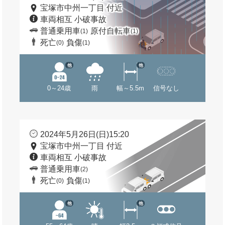
宝塚市中州一丁目 付近
車両相互 小破事故
普通乗用車
原付自転車
(1)
(1)
死亡
負傷
(0)
(1)
他
他
0～24歳
雨
幅～5.5m
信号なし
2024年5月26日(日)15:20
宝塚市中州一丁目 付近
車両相互 小破事故
普通乗用車
(2)
死亡
負傷
(0)
(1)
他
他