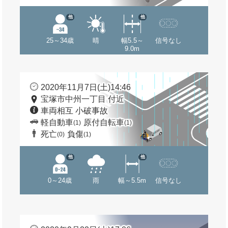
他
他
25～34歳
晴
幅5.5～
信号なし
9.0m
2020年11月7日(土)14:46
宝塚市中州一丁目 付近
車両相互 小破事故
軽自動車
原付自転車
(1)
(1)
死亡
負傷
(0)
(1)
他
他
0～24歳
雨
幅～5.5m
信号なし