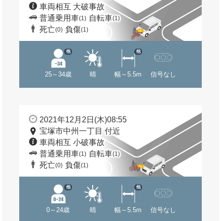
車両相互 大破事故
普通乗用車
自転車
(1)
(1)
死亡
負傷
(0)
(1)
他
他
25～34歳
晴
幅～5.5m
信号なし
2021年12月2日(木)08:55
宝塚市中州一丁目 付近
車両相互 小破事故
普通乗用車
自転車
(1)
(1)
死亡
負傷
(0)
(1)
他
他
0～24歳
晴
幅～5.5m
信号なし