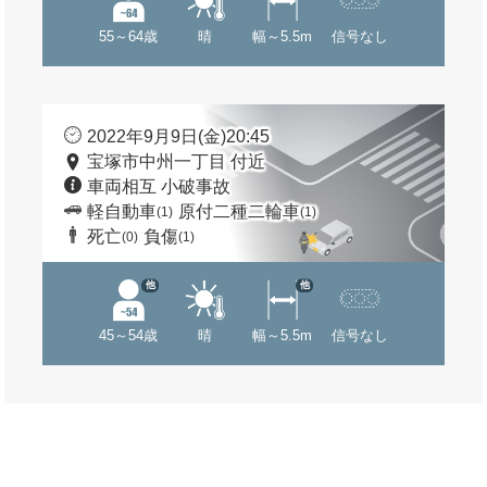
55～64歳
晴
幅～5.5m
信号なし
2022年9月9日(金)20:45
宝塚市中州一丁目 付近
車両相互 小破事故
軽自動車
原付二種二輪車
(1)
(1)
死亡
負傷
(0)
(1)
他
他
45～54歳
晴
幅～5.5m
信号なし