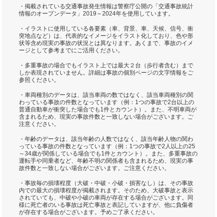
・掲載されている交通事故発生情報は警察庁公開の「交通事故統計
情報のオープンデータ」2019～2024年を使用しています。
・イラストに使用している各要素（車、背景、車、天候、信号、衝
突地点など）は、代表的なイメージをイラスト化しており、色や形
状等含め現実の事故の状況とは異なります。あくまで、事故のイメ
ージとして参考までにご活用ください。
・多重事故の場合でもイラスト上では最大２台（歩行者含む）まで
しか表現されていません。詳細は事故の個別ページの文字情報をご
参照ください。
・車両種別のデータは、該当車両の数ではなく、該当車両種別の関
わっている事故の件数となっています（例：1つの事故で2台以上の
普通自動車が衝突した場合でも1件とカウント）。また、不明車両が
含まれるため、現実の事故件数と一致しない場合がございます。ご
注意ください。
・年齢のデータは、該当年齢の人数ではなく、該当年齢人物の関わ
っている事故の件数となっています（例：1つの事故で2人以上の25
～34歳が関係している場合でも1件とカウント）。また、多重事故の
運転手や同乗者など、年齢不明の関係者も含まれるため、現実の事
故件数と一致しない場合がございます。ご注意ください。
・事故毎の損壊程度（大破・中破・小破・損害なし）は、その事故
内での最大の損壊程度が掲載されます。そのため、大破事故と表示
されていても、中破や小破の車両が存在する場合がございます。同
様に死亡者のいる事故は死亡事故と表記していますが、他に負傷者
が存在する場合がございます。予めご了承ください。