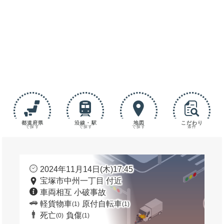
都道府県
沿線・駅
地図
こだわり
で探す
で探す
で探す
条件
2024年11月14日(木)17:45
宝塚市中州一丁目 付近
車両相互 小破事故
軽貨物車
原付自転車
(1)
(1)
死亡
負傷
(0)
(1)