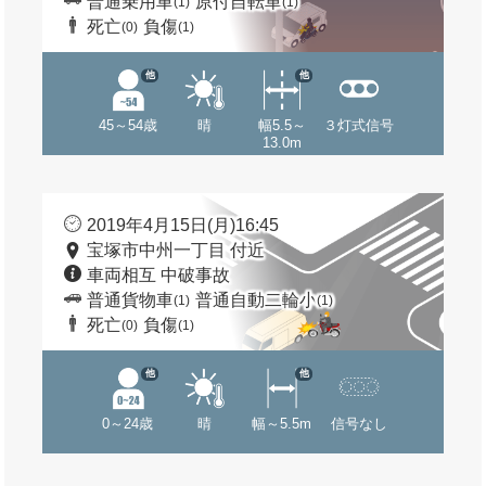
普通乗用車
原付自転車
(1)
(1)
死亡
負傷
(0)
(1)
他
他
45～54歳
晴
幅5.5～
３灯式信号
13.0m
2019年4月15日(月)16:45
宝塚市中州一丁目 付近
車両相互 中破事故
普通貨物車
普通自動二輪小
(1)
(1)
死亡
負傷
(0)
(1)
他
他
0～24歳
晴
幅～5.5m
信号なし