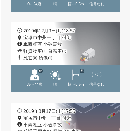
0～24歳
晴
幅～5.5m
信号なし
2019年12月9日(月)18:57
宝塚市中州一丁目 付近
車両相互 小破事故
軽貨物車
自転車
(1)
(1)
死亡
負傷
(0)
(1)
他
他
35～44歳
晴
幅～5.5m
信号なし
2019年8月17日(土)17:55
宝塚市中州一丁目 付近
車両相互 小破事故