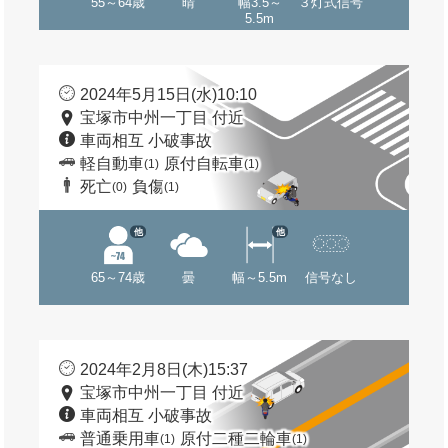
55～64歳
晴
幅3.5～
３灯式信号
5.5m
2024年5月15日(水)10:10
宝塚市中州一丁目 付近
車両相互 小破事故
軽自動車
原付自転車
(1)
(1)
死亡
負傷
(0)
(1)
他
他
65～74歳
曇
幅～5.5m
信号なし
2024年2月8日(木)15:37
宝塚市中州一丁目 付近
車両相互 小破事故
普通乗用車
原付二種二輪車
(1)
(1)