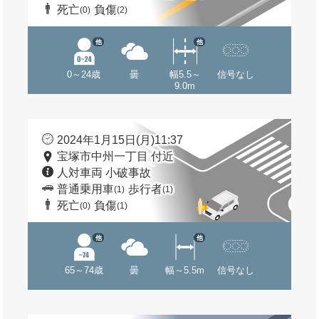
死亡
負傷
(0)
(2)
他
他
0～24歳
曇
幅5.5～
信号なし
9.0m
2024年1月15日(月)11:37
宝塚市中州一丁目 付近
人対車両 小破事故
普通乗用車
歩行者
(1)
(1)
死亡
負傷
(0)
(1)
他
他
65～74歳
曇
幅～5.5m
信号なし