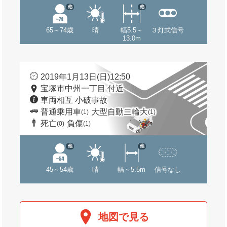
他
他
65～74歳
晴
幅5.5～
３灯式信号
13.0m
2019年1月13日(日)12:50
宝塚市中州一丁目 付近
車両相互 小破事故
普通乗用車
大型自動二輪大
(1)
(1)
死亡
負傷
(0)
(1)
他
他
45～54歳
晴
幅～5.5m
信号なし
地図で見る