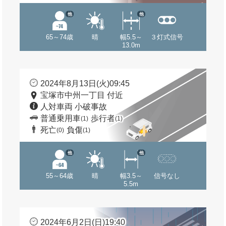
他
他
65～74歳
晴
幅5.5～
３灯式信号
13.0m
2024年8月13日(火)09:45
宝塚市中州一丁目 付近
人対車両 小破事故
普通乗用車
歩行者
(1)
(1)
死亡
負傷
(0)
(1)
他
他
55～64歳
晴
幅3.5～
信号なし
5.5m
2024年6月2日(日)19:40