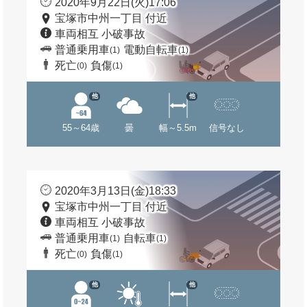
2020年9月22日(火)17:06
宝塚市中州一丁目 付近
車両相互 小破事故
普通乗用車
電動自転車
(1)
(1)
死亡
負傷
(0)
(1)
他
他
55～64歳
曇
幅～5.5m
信号なし
2020年3月13日(金)18:33
宝塚市中州一丁目 付近
車両相互 小破事故
普通乗用車
自転車
(1)
(1)
死亡
負傷
(0)
(1)
他
他