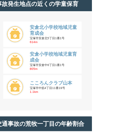
事故発生地点の近くの学童保育
安倉北小学校地域児童
育成会
宝塚市安倉北5丁目1番1号
614m
安倉小学校地域児童育
成会
宝塚市安倉中6丁目1番1号
805m
こころんクラブ山本
宝塚市中筋4丁目11番19号
1.1km
交通事故の荒牧一丁目の年齢割合