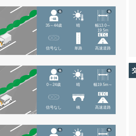
他
他
35～44歳
晴
幅13.0～
19.5m
信号なし
単路
高速道路
他
他
0～24歳
晴
幅19.5m～
信号なし
橋
高速道路
他
他