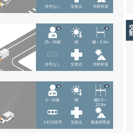
信号なし
交差点
市町村道
他
他
25～34歳
晴
幅～5.5m
信号なし
交差点
市町村道
他
他
0～24歳
晴
幅5.5～
13.0m
３灯式信号
交差点
都道府県道