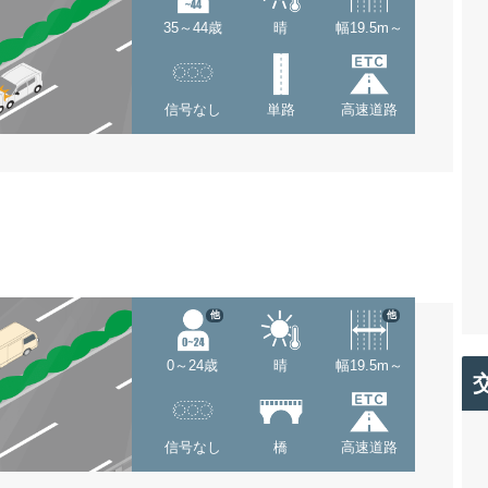
35～44歳
晴
幅19.5m～
信号なし
単路
高速道路
他
他
0～24歳
晴
幅19.5m～
信号なし
橋
高速道路