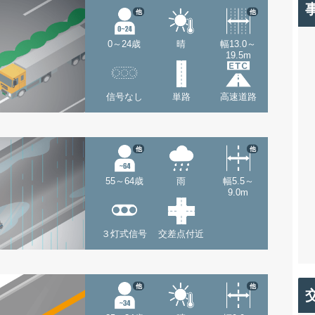
他
他
0～24歳
晴
幅13.0～
19.5m
信号なし
単路
高速道路
他
他
55～64歳
雨
幅5.5～
9.0m
３灯式信号
交差点付近
他
他