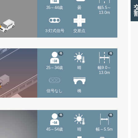
35～44歳
曇
幅5.5～
13.0m
３灯式信号
交差点
他
他
25～34歳
晴
幅9.0～
13.0m
信号なし
橋
他
他
45～54歳
晴
幅～5.5m