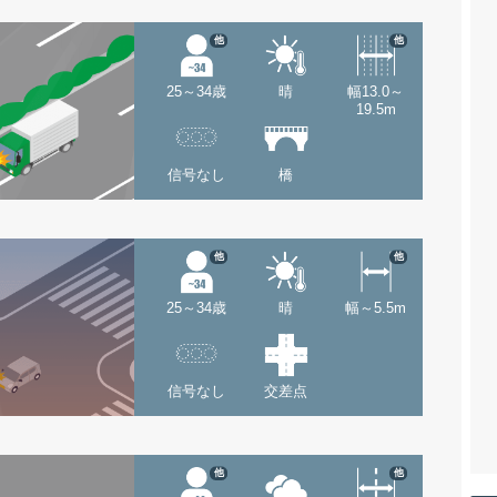
他
他
25～34歳
晴
幅13.0～
19.5m
信号なし
橋
他
他
25～34歳
晴
幅～5.5m
信号なし
交差点
他
他