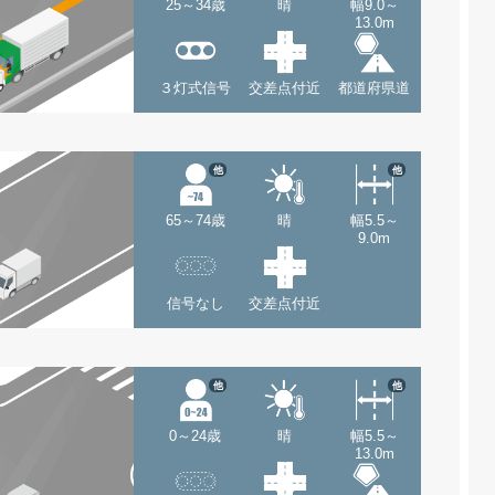
25～34歳
晴
幅9.0～
13.0m
３灯式信号
交差点付近
都道府県道
他
他
65～74歳
晴
幅5.5～
9.0m
信号なし
交差点付近
他
他
0～24歳
晴
幅5.5～
13.0m