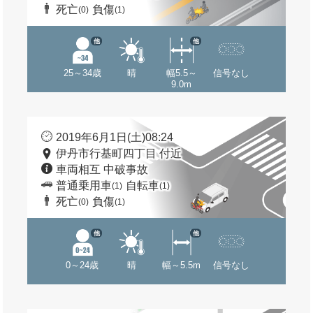
死亡
負傷
(0)
(1)
他
他
25～34歳
晴
幅5.5～
信号なし
9.0m
2019年6月1日(土)08:24
伊丹市行基町四丁目 付近
車両相互 中破事故
普通乗用車
自転車
(1)
(1)
死亡
負傷
(0)
(1)
他
他
0～24歳
晴
幅～5.5m
信号なし