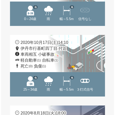
他
他
0～24歳
雨
幅～5.5m
信号なし
2020年10月17日(土)14:10
伊丹市行基町四丁目 付近
車両相互 小破事故
軽自動車
自転車
(1)
(1)
死亡
負傷
(0)
(1)
他
他
25～34歳
雨
幅～5.5m
３灯式信号
2020年8月18日(火)18:00