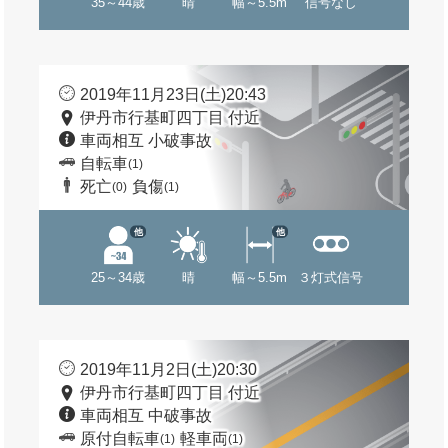
35～44歳
晴
幅～5.5m
信号なし
2019年11月23日(土)20:43
伊丹市行基町四丁目 付近
車両相互 小破事故
自転車
(1)
死亡
負傷
(0)
(1)
他
他
25～34歳
晴
幅～5.5m
３灯式信号
2019年11月2日(土)20:30
伊丹市行基町四丁目 付近
車両相互 中破事故
原付自転車
軽車両
(1)
(1)