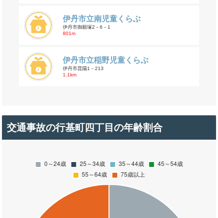
伊丹市立南児童くらぶ
伊丹市御願塚2－6－1
801m
伊丹市立稲野児童くらぶ
伊丹市昆陽1－213
1.1km
交通事故の行基町四丁目の年齢割合