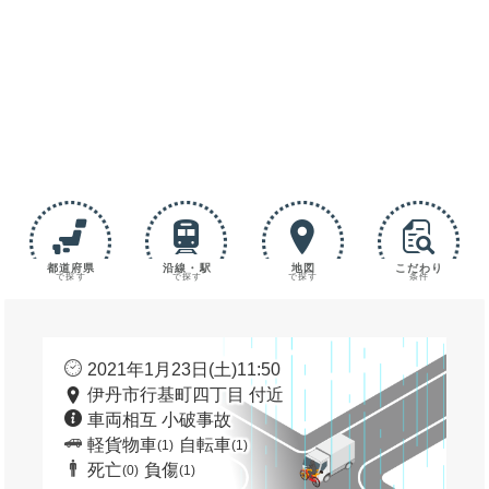
都道府県
沿線・駅
地図
こだわり
で探す
で探す
で探す
条件
2021年1月23日(土)11:50
伊丹市行基町四丁目 付近
車両相互 小破事故
軽貨物車
自転車
(1)
(1)
死亡
負傷
(0)
(1)