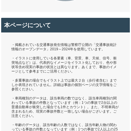
本ページについて
・掲載されている交通事故発生情報は警察庁公開の「交通事故統計
情報のオープンデータ」2019～2024年を使用しています。
・イラストに使用している各要素（車、背景、車、天候、信号、衝
突地点など）は、代表的なイメージをイラスト化しており、色や形
状等含め現実の事故の状況とは異なります。あくまで、事故のイメ
ージとして参考までにご活用ください。
・多重事故の場合でもイラスト上では最大２台（歩行者含む）まで
しか表現されていません。詳細は事故の個別ページの文字情報をご
参照ください。
・車両種別のデータは、該当車両の数ではなく、該当車両種別の関
わっている事故の件数となっています（例：1つの事故で2台以上の
普通自動車が衝突した場合でも1件とカウント）。また、不明車両が
含まれるため、現実の事故件数と一致しない場合がございます。ご
注意ください。
・年齢のデータは、該当年齢の人数ではなく、該当年齢人物の関わ
っている事故の件数となっています（例：1つの事故で2人以上の25