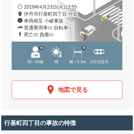
2019年4月23日(火)13:55
伊丹市行基町四丁目 付近
車両相互 小破事故
普通乗用車
自転車
(1)
(1)
死亡
負傷
(0)
(1)
他
他
55～64歳
晴
幅～5.5m
３灯式信号
地図で見る
行基町四丁目の事故の特徴