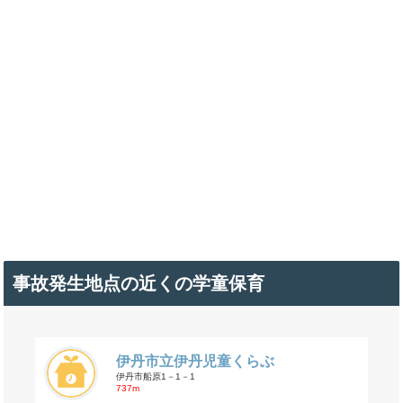
事故発生地点の近くの学童保育
伊丹市立伊丹児童くらぶ
伊丹市船原1－1－1
737m