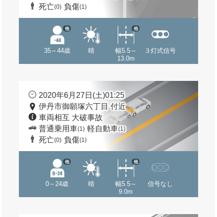
死亡
負傷
(0)
(1)
他
他
35～44歳
晴
幅5.5～
３灯式信号
13.0m
2020年6月27日(土)01:25
伊丹市御願塚六丁目 付近
車両相互 大破事故
普通乗用車
軽自動車
(1)
(1)
死亡
負傷
(0)
(1)
他
他
0～24歳
晴
幅5.5～
信号なし
9.0m