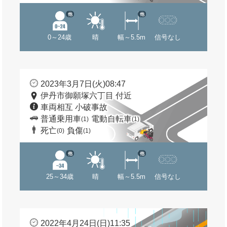
他
他
0～24歳
晴
幅～5.5m
信号なし
2023年3月7日(火)08:47
伊丹市御願塚六丁目 付近
車両相互 小破事故
普通乗用車
電動自転車
(1)
(1)
死亡
負傷
(0)
(1)
他
他
25～34歳
晴
幅～5.5m
信号なし
2022年4月24日(日)11:35