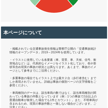
本ページについて
・掲載されている交通事故発生情報は警察庁公開の「交通事故統計
情報のオープンデータ」2019～2024年を使用しています。
・イラストに使用している各要素（車、背景、車、天候、信号、衝
突地点など）は、代表的なイメージをイラスト化しており、色や形
状等含め現実の事故の状況とは異なります。あくまで、事故のイメ
ージとして参考までにご活用ください。
・多重事故の場合でもイラスト上では最大２台（歩行者含む）まで
しか表現されていません。詳細は事故の個別ページの文字情報をご
参照ください。
・車両種別のデータは、該当車両の数ではなく、該当車両種別の関
わっている事故の件数となっています（例：1つの事故で2台以上の
普通自動車が衝突した場合でも1件とカウント）。また、不明車両が
含まれるため、現実の事故件数と一致しない場合がございます。ご
注意ください。