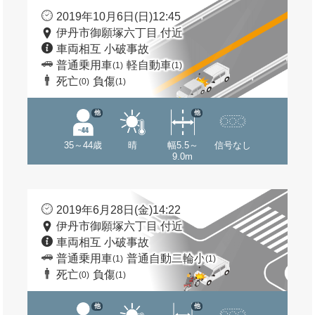
2019年10月6日(日)12:45
伊丹市御願塚六丁目 付近
車両相互 小破事故
普通乗用車
軽自動車
(1)
(1)
死亡
負傷
(0)
(1)
他
他
35～44歳
晴
幅5.5～
信号なし
9.0m
2019年6月28日(金)14:22
伊丹市御願塚六丁目 付近
車両相互 小破事故
普通乗用車
普通自動二輪小
(1)
(1)
死亡
負傷
(0)
(1)
他
他