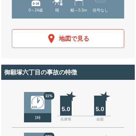
0～24歳
晴
幅～5.5m
信号なし
地図で見る
御願塚六丁目の事故の特徴
11%
5.0
5.0
1時
兵庫県
全国