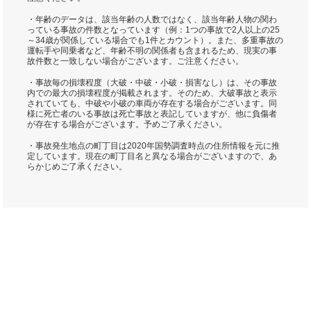
・年齢のデータは、該当年齢の人数ではなく、該当年齢人物の関わ
っている事故の件数となっています（例：1つの事故で2人以上の25
～34歳が関係している場合でも1件とカウント）。また、多重事故の
運転手や同乗者など、年齢不明の関係者も含まれるため、現実の事
故件数と一致しない場合がございます。ご注意ください。
・事故毎の損壊程度（大破・中破・小破・損害なし）は、その事故
内での最大の損壊程度が掲載されます。そのため、大破事故と表示
されていても、中破や小破の車両が存在する場合がございます。同
様に死亡者のいる事故は死亡事故と表記していますが、他に負傷者
が存在する場合がございます。予めご了承ください。
・事故発生地点の町丁目は2020年国勢調査時点の住所情報を元に推
定しています。現在の町丁目名と異なる場合がございますので、あ
らかじめご了承ください。