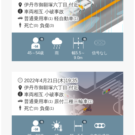
伊丹市御願塚六丁目 付近
車両相互 小破事故
普通乗用車
軽自動車
(1)
(1)
死亡
負傷
(0)
(3)
他
他
45～54歳
雨
幅5.5～
信号なし
9.0m
2022年4月21日(木)19:35
伊丹市御願塚六丁目 付近
車両相互 小破事故
普通乗用車
原付二種二輪車
(1)
(1)
死亡
負傷
(0)
(1)
他
他