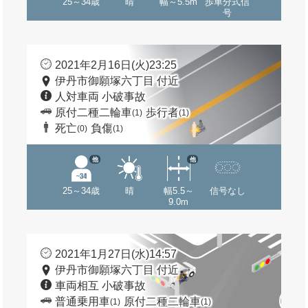
25～34歳
晴
幅～5.5m
歩車分式信
号
2021年2月16日(火)23:25
伊丹市御願塚六丁目 付近
人対車両 小破事故
原付二種二輪車
歩行者
(1)
(1)
死亡
負傷
(0)
(1)
他
他
25～34歳
晴
幅5.5～
信号なし
9.0m
2021年1月27日(水)14:57
伊丹市御願塚六丁目 付近
車両相互 小破事故
普通乗用車
原付二種二輪車
(1)
(1)