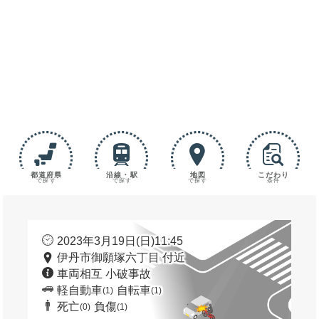
都道府県
沿線・駅
地図
こだわり
で探す
で探す
で探す
条件
2023年3月19日(日)11:45
伊丹市御願塚六丁目 付近
車両相互 小破事故
軽自動車
自転車
(1)
(1)
死亡
負傷
(0)
(1)