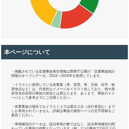
本ページについて
・掲載されている交通事故発生情報は警察庁公開の「交通事故統計
情報のオープンデータ」2019～2024年を使用しています。
・イラストに使用している各要素（車、背景、車、天候、信号、衝
突地点など）は、代表的なイメージをイラスト化しており、色や形
状等含め現実の事故の状況とは異なります。あくまで、事故のイメ
ージとして参考までにご活用ください。
・多重事故の場合でもイラスト上では最大２台（歩行者含む）まで
しか表現されていません。詳細は事故の個別ページの文字情報をご
参照ください。
・車両種別のデータは、該当車両の数ではなく、該当車両種別の関
わっている事故の件数となっています（例：1つの事故で2台以上の