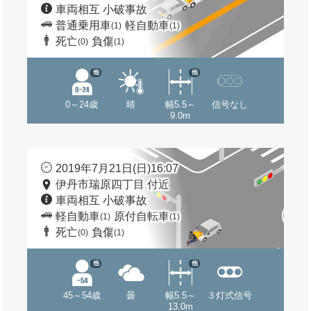
車両相互 小破事故
普通乗用車
軽自動車
(1)
(1)
死亡
負傷
(0)
(1)
他
他
0～24歳
晴
幅5.5～
信号なし
9.0m
2019年7月21日(日)16:07
伊丹市瑞原四丁目 付近
車両相互 小破事故
軽自動車
原付自転車
(1)
(1)
死亡
負傷
(0)
(1)
他
他
45～54歳
曇
幅5.5～
３灯式信号
13.0m