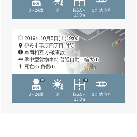
0～24歳
晴
幅5.5～
３灯式信号
13.0m
2019年10月5日(土)19:00
伊丹市瑞原四丁目 付近
車両相互 小破事故
準中型貨物車
普通自動二輪大
(1)
(1)
死亡
負傷
(0)
(1)
他
他
0～24歳
晴
幅5.5～
３灯式信号
13.0m