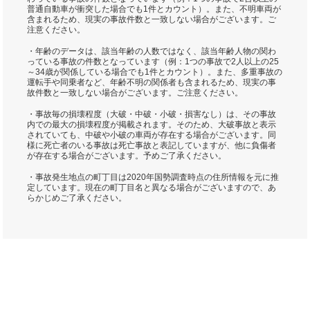
普通自動車が衝突した場合でも1件とカウント）。また、不明車両が
含まれるため、現実の事故件数と一致しない場合がございます。ご
注意ください。
・年齢のデータは、該当年齢の人数ではなく、該当年齢人物の関わ
っている事故の件数となっています（例：1つの事故で2人以上の25
～34歳が関係している場合でも1件とカウント）。また、多重事故の
運転手や同乗者など、年齢不明の関係者も含まれるため、現実の事
故件数と一致しない場合がございます。ご注意ください。
・事故毎の損壊程度（大破・中破・小破・損害なし）は、その事故
内での最大の損壊程度が掲載されます。そのため、大破事故と表示
されていても、中破や小破の車両が存在する場合がございます。同
様に死亡者のいる事故は死亡事故と表記していますが、他に負傷者
が存在する場合がございます。予めご了承ください。
・事故発生地点の町丁目は2020年国勢調査時点の住所情報を元に推
定しています。現在の町丁目名と異なる場合がございますので、あ
らかじめご了承ください。