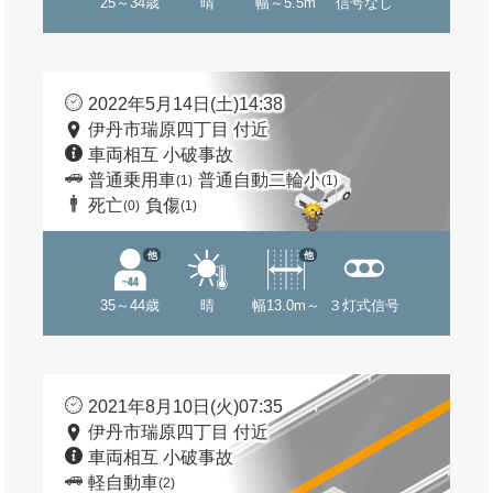
25～34歳
晴
幅～5.5m
信号なし
2022年5月14日(土)14:38
伊丹市瑞原四丁目 付近
車両相互 小破事故
普通乗用車
普通自動二輪小
(1)
(1)
死亡
負傷
(0)
(1)
他
他
35～44歳
晴
幅13.0m～
３灯式信号
2021年8月10日(火)07:35
伊丹市瑞原四丁目 付近
車両相互 小破事故
軽自動車
(2)