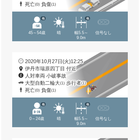
死亡
負傷
(0)
(1)
他
他
45～54歳
晴
幅5.5～
信号なし
9.0m
2020年10月27日(火)12:25
伊丹市瑞原四丁目 付近
人対車両 小破事故
大型自動二輪大
歩行者
(1)
(1)
死亡
負傷
(0)
(1)
他
他
0～24歳
晴
幅5.5～
信号なし
9.0m