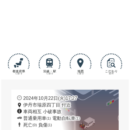
都道府県
沿線・駅
地図
こだわり
で探す
で探す
で探す
条件
2024年10月22日(火)17:27
伊丹市瑞原四丁目 付近
車両相互 小破事故
普通乗用車
電動自転車
(1)
(1)
死亡
負傷
(0)
(1)