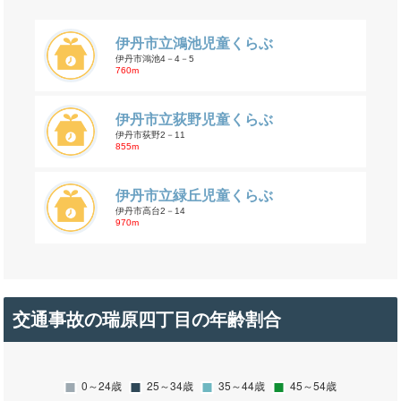
伊丹市立鴻池児童くらぶ
伊丹市鴻池4－4－5
760m
伊丹市立荻野児童くらぶ
伊丹市荻野2－11
855m
伊丹市立緑丘児童くらぶ
伊丹市高台2－14
970m
交通事故の瑞原四丁目の年齢割合