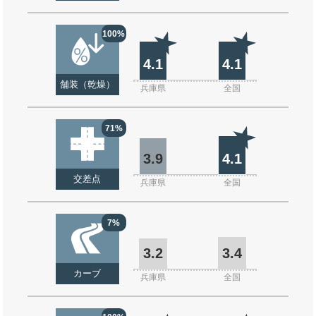
100%
4.1
4.1
舗装（乾燥）
兵庫県
全国
71%
3.9
4.1
交差点
兵庫県
全国
7%
3.2
3.4
カーブ
兵庫県
全国