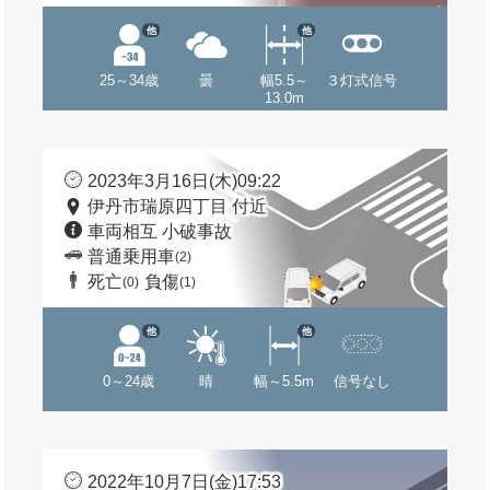
他
他
25～34歳
曇
幅5.5～
３灯式信号
13.0m
2023年3月16日(木)09:22
伊丹市瑞原四丁目 付近
車両相互 小破事故
普通乗用車
(2)
死亡
負傷
(0)
(1)
他
他
0～24歳
晴
幅～5.5m
信号なし
2022年10月7日(金)17:53