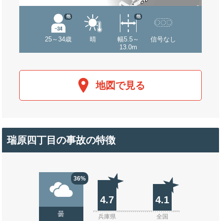
他
他
25～34歳
晴
幅5.5～
信号なし
13.0m
地図で見る
瑞原四丁目の事故の特徴
36%
4.7
4.1
曇
兵庫県
全国