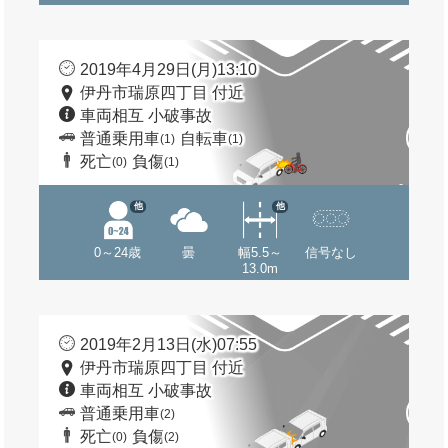
2019年4月29日(月)13:10
伊丹市瑞原四丁目 付近
車両相互 小破事故
普通乗用車
自転車
(1)
(1)
死亡
負傷
(0)
(1)
他
他
0～24歳
曇
幅5.5～
信号なし
13.0m
2019年2月13日(水)07:55
伊丹市瑞原四丁目 付近
車両相互 小破事故
普通乗用車
(2)
死亡
負傷
(0)
(2)