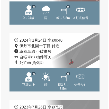
他
他
0～24歳
雨
幅～5.5m
３灯式信号
2024年1月24日(水)09:40
伊丹市北園一丁目 付近
車両単独 小破事故
自転車
物件等
(1)
(1)
死亡
負傷
(0)
(1)
他
他
75歳以上
晴
幅3.5～
信号なし
5.5m
2023年7月26日(水)07:25