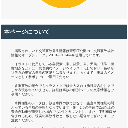
本ページについて
・掲載されている交通事故発生情報は警察庁公開の「交通事故統計
情報のオープンデータ」2019～2024年を使用しています。
・イラストに使用している各要素（車、背景、車、天候、信号、衝
突地点など）は、代表的なイメージをイラスト化しており、色や形
状等含め現実の事故の状況とは異なります。あくまで、事故のイメ
ージとして参考までにご活用ください。
・多重事故の場合でもイラスト上では最大２台（歩行者含む）まで
しか表現されていません。詳細は事故の個別ページの文字情報をご
参照ください。
・車両種別のデータは、該当車両の数ではなく、該当車両種別の関
わっている事故の件数となっています（例：1つの事故で2台以上の
普通自動車が衝突した場合でも1件とカウント）。また、不明車両が
含まれるため、現実の事故件数と一致しない場合がございます。ご
注意ください。