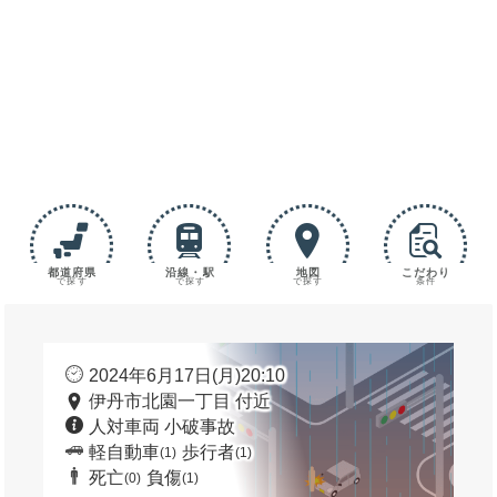
都道府県
沿線・駅
地図
こだわり
で探す
で探す
で探す
条件
2024年6月17日(月)20:10
伊丹市北園一丁目 付近
人対車両 小破事故
軽自動車
歩行者
(1)
(1)
死亡
負傷
(0)
(1)