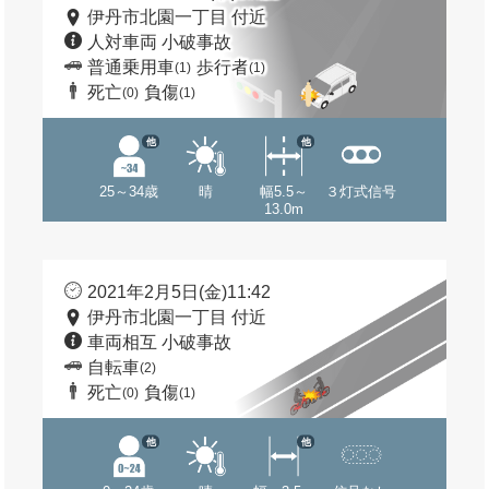
伊丹市北園一丁目 付近
人対車両 小破事故
普通乗用車
歩行者
(1)
(1)
死亡
負傷
(0)
(1)
他
他
25～34歳
晴
幅5.5～
３灯式信号
13.0m
2021年2月5日(金)11:42
伊丹市北園一丁目 付近
車両相互 小破事故
自転車
(2)
死亡
負傷
(0)
(1)
他
他