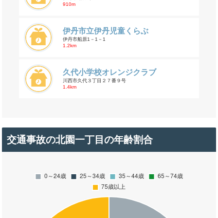
910m
伊丹市立伊丹児童くらぶ
伊丹市船原1－1－1
1.2km
久代小学校オレンジクラブ
川西市久代３丁目２７番９号
1.4km
交通事故の北園一丁目の年齢割合