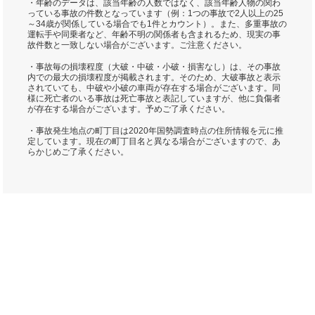
・年齢のデータは、該当年齢の人数ではなく、該当年齢人物の関わ
っている事故の件数となっています（例：1つの事故で2人以上の25
～34歳が関係している場合でも1件とカウント）。また、多重事故の
運転手や同乗者など、年齢不明の関係者も含まれるため、現実の事
故件数と一致しない場合がございます。ご注意ください。
・事故毎の損壊程度（大破・中破・小破・損害なし）は、その事故
内での最大の損壊程度が掲載されます。そのため、大破事故と表示
されていても、中破や小破の車両が存在する場合がございます。同
様に死亡者のいる事故は死亡事故と表記していますが、他に負傷者
が存在する場合がございます。予めご了承ください。
・事故発生地点の町丁目は2020年国勢調査時点の住所情報を元に推
定しています。現在の町丁目名と異なる場合がございますので、あ
らかじめご了承ください。