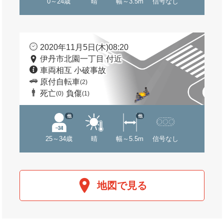
0～24歳
晴
幅～3.5m
信号なし
2020年11月5日(木)08:20
伊丹市北園一丁目 付近
車両相互 小破事故
原付自転車
(2)
死亡
負傷
(0)
(1)
他
他
25～34歳
晴
幅～5.5m
信号なし
地図で見る